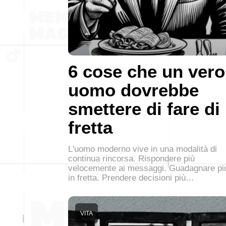
6 cose che un vero
uomo dovrebbe
smettere di fare di
fretta
L'uomo moderno vive in una modalità di
continua rincorsa. Rispondere più
velocemente ai messaggi. Guadagnare pi
in fretta. Prendere decisioni più…
VITA