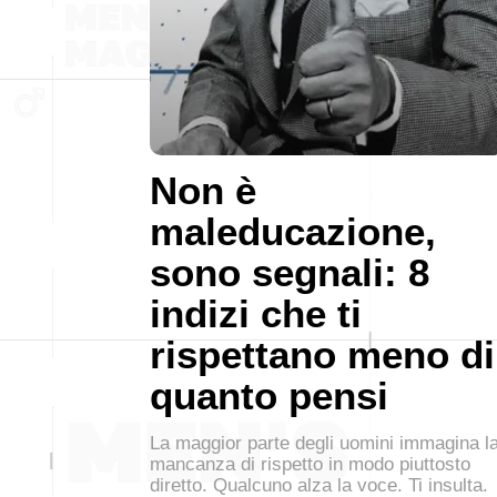
Non è
maleducazione,
sono segnali: 8
indizi che ti
rispettano meno di
quanto pensi
La maggior parte degli uomini immagina l
mancanza di rispetto in modo piuttosto
diretto. Qualcuno alza la voce. Ti insulta.