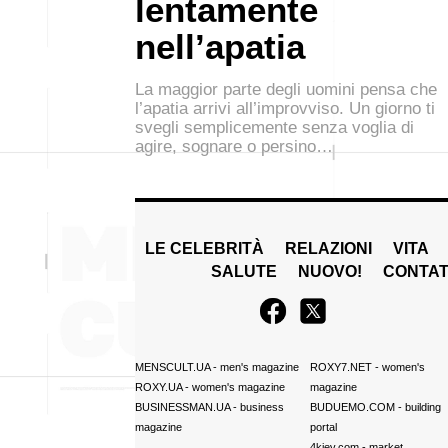
lentamente
nell’apatia
La maggior parte degli uomini pensa che
l’apatia arrivi all’improvviso. Un giorno ti
svegli semplicemente senza voglia di
agire, sognare o persino…
LE CELEBRITÀ
RELAZIONI
VITA
SALUTE
NUOVO!
CONTAT
MENSCULT.UA
- men's magazine
ROXY7.NET
- women's
ROXY.UA
- women's magazine
magazine
BUSINESSMAN.UA
- business
BUDUEMO.COM
- building
magazine
portal
4kiev.com
- market