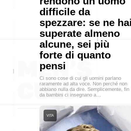
rendono un uomo
difficile da
spezzare: se ne ha
superate almeno
alcune, sei più
forte di quanto
pensi
Ci sono cose di cui gli uomini parlano
raramente ad alta voce. Non perché non
abbiano nulla da dire. Semplicemente, fin
da bambini ci insegnano a…
VITA