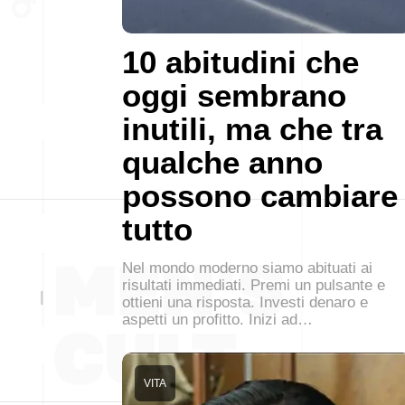
10 abitudini che
oggi sembrano
inutili, ma che tra
qualche anno
possono cambiare
tutto
Nel mondo moderno siamo abituati ai
risultati immediati. Premi un pulsante e
ottieni una risposta. Investi denaro e
aspetti un profitto. Inizi ad…
VITA