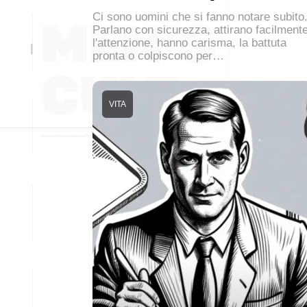
Ci sono uomini che si fanno notare subito
Parlano con sicurezza, attirano facilment
l'attenzione, hanno carisma, la battuta
pronta o colpiscono per…
VITA