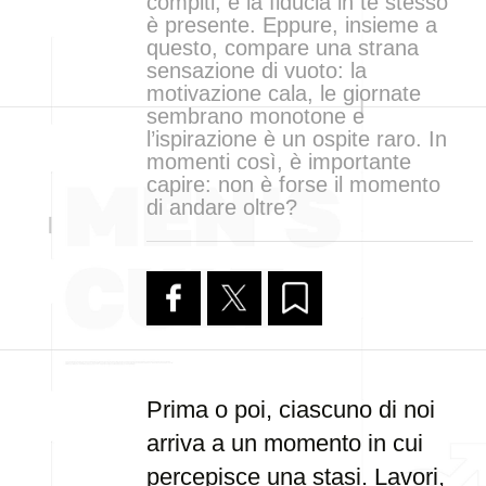
compiti, e la fiducia in te stesso
è presente. Eppure, insieme a
questo, compare una strana
sensazione di vuoto: la
motivazione cala, le giornate
sembrano monotone e
l’ispirazione è un ospite raro. In
momenti così, è importante
capire: non è forse il momento
di andare oltre?
Prima o poi, ciascuno di noi
arriva a un momento in cui
percepisce una stasi. Lavori,