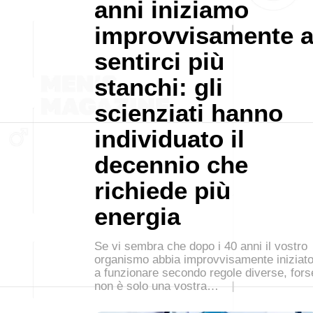
anni iniziamo
improvvisamente 
sentirci più
stanchi: gli
scienziati hanno
individuato il
decennio che
richiede più
energia
Se vi sembra che dopo i 40 anni il vostro
organismo abbia improvvisamente iniziat
a funzionare secondo regole diverse, fors
non è solo una vostra…