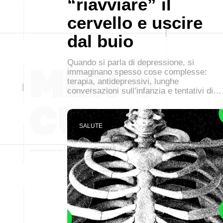
“riavviare” il
cervello e uscire
dal buio
Quando si parla di depressione, si
immaginano spesso cose complesse:
terapia, antidepressivi, lunghe
conversazioni sull’infanzia e tentativi di…
SALUTE