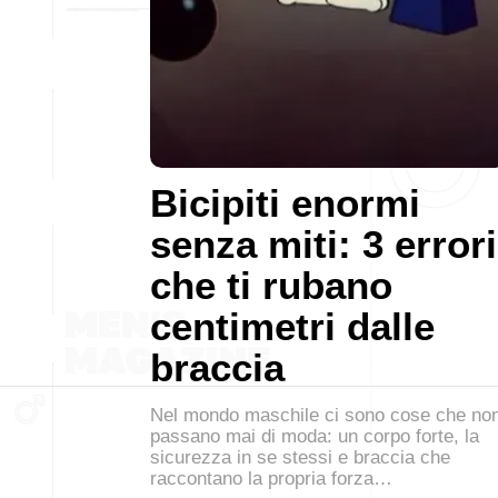
Bicipiti enormi
senza miti: 3 errori
che ti rubano
centimetri dalle
braccia
Nel mondo maschile ci sono cose che no
passano mai di moda: un corpo forte, la
sicurezza in se stessi e braccia che
raccontano la propria forza…