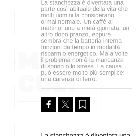
La stanchezza è diventata una
parte così abituale della vita che
molti uomini la considerano
ormai normale. Un caffè al
mattino, uno a metà giornata, un
altro dopo pranzo, eppure
sembra che la batteria interna
funzioni da tempo in modalità
risparmio energetico. Ma a volte
il problema non è la mancanza
di sonno o lo stress. La causa
può essere molto più semplice:
una carenza di ferro.
La stanchezza è diventata una