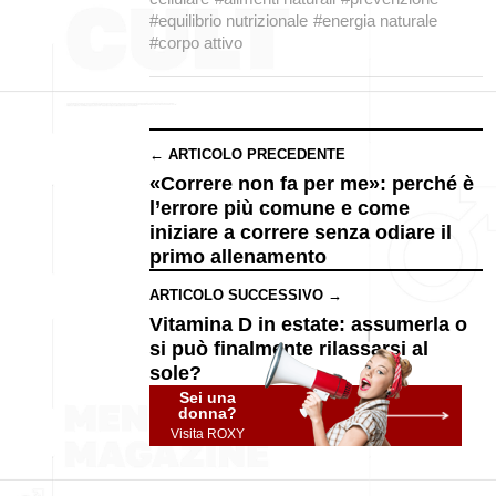
#equilibrio nutrizionale
#energia naturale
#corpo attivo
← ARTICOLO PRECEDENTE
«Correre non fa per me»: perché è
l’errore più comune e come
iniziare a correre senza odiare il
primo allenamento
ARTICOLO SUCCESSIVO →
Vitamina D in estate: assumerla o
si può finalmente rilassarsi al
sole?
Sei una
donna?
Visita ROXY