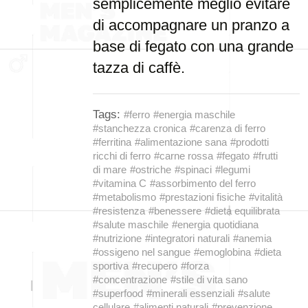
semplicemente meglio evitare
di accompagnare un pranzo a
base di fegato con una grande
tazza di caffè.
Tags:
#ferro
#energia maschile
#stanchezza cronica
#carenza di ferro
#ferritina
#alimentazione sana
#prodotti
ricchi di ferro
#carne rossa
#fegato
#frutti
di mare
#ostriche
#spinaci
#legumi
#vitamina C
#assorbimento del ferro
#metabolismo
#prestazioni fisiche
#vitalità
#resistenza
#benessere
#dieta equilibrata
#salute maschile
#energia quotidiana
#nutrizione
#integratori naturali
#anemia
#ossigeno nel sangue
#emoglobina
#dieta
sportiva
#recupero
#forza
#concentrazione
#stile di vita sano
#superfood
#minerali essenziali
#salute
cellulare
#alimenti naturali
#prevenzione