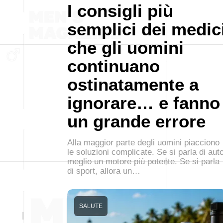
I consigli più
semplici dei medic
che gli uomini
continuano
ostinatamente a
ignorare… e fanno
un grande errore
Alla maggior parte degli uomini piacciono
le soluzioni complicate. Se si parla di auto
meglio un motore più potente. Se si parla
di sport, allora un…
SALUTE