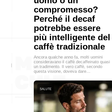
uomo o un
compromesso?
Perché il decaf
potrebbe essere
più intelligente del
caffè tradizionale
Ancora qualche anno fa, molti uomini
consideravano il caffè decaffeinato quasi
un tradimento. Il vero caffè, secondo
questa visione, doveva dare…
SALUTE