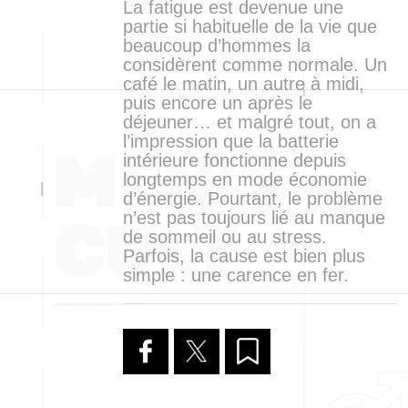
La fatigue est devenue une
partie si habituelle de la vie que
beaucoup d’hommes la
considèrent comme normale. Un
café le matin, un autre à midi,
puis encore un après le
déjeuner… et malgré tout, on a
l’impression que la batterie
intérieure fonctionne depuis
longtemps en mode économie
d’énergie. Pourtant, le problème
n’est pas toujours lié au manque
de sommeil ou au stress.
Parfois, la cause est bien plus
simple : une carence en fer.