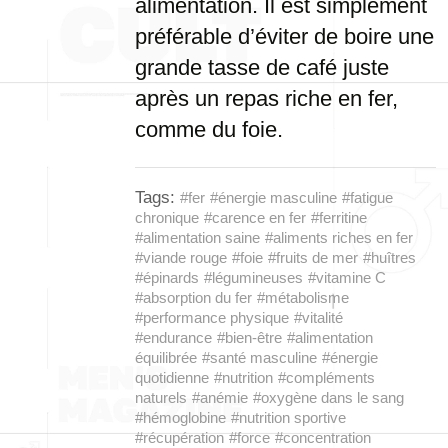
alimentation. Il est simplement
préférable d’éviter de boire une
grande tasse de café juste
après un repas riche en fer,
comme du foie.
Tags:
#fer
#énergie masculine
#fatigue
chronique
#carence en fer
#ferritine
#alimentation saine
#aliments riches en fer
#viande rouge
#foie
#fruits de mer
#huîtres
#épinards
#légumineuses
#vitamine C
#absorption du fer
#métabolisme
#performance physique
#vitalité
#endurance
#bien-être
#alimentation
équilibrée
#santé masculine
#énergie
quotidienne
#nutrition
#compléments
naturels
#anémie
#oxygène dans le sang
#hémoglobine
#nutrition sportive
#récupération
#force
#concentration