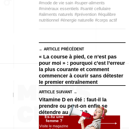
#mode de vie sain
#super-aliments
#minéraux essentiels
#santé cellulaire
#aliments naturels
#prévention
#équilibre
nutritionnel
#énergie naturelle
#corps actif
← ARTICLE PRÉCÉDENT
« La course à pied, ce n’est pas
pour moi » : pourquoi c’est l’erreur
la plus courante et comment
commencer à courir sans détester
le premier entraînement
ARTICLE SUIVANT →
Vitamine D en été : faut-il la
prendre ou peut-on enfin se
détendre au soleil ?
Es-tu une
femme ?
Visite le magazine