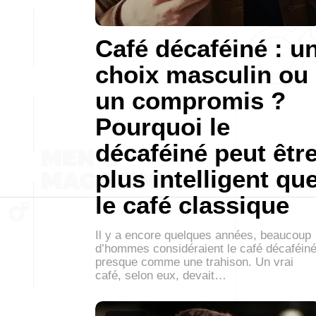
Café décaféiné : u
choix masculin ou
un compromis ?
Pourquoi le
décaféiné peut êtr
plus intelligent qu
le café classique
Il y a encore quelques années, beaucoup
d’hommes considéraient le café décaféin
presque comme une trahison. Un vrai
café, selon eux, devait…