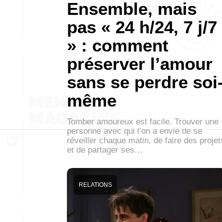
Ensemble, mais
pas « 24 h/24, 7 j/7
» : comment
préserver l’amour
sans se perdre soi
même
Tomber amoureux est facile. Trouver une
personne avec qui l’on a envie de se
réveiller chaque matin, de faire des projet
et de partager ses…
RELATIONS