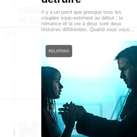
Il y a un point que presque tous les
couples sous-estiment au début : la
romance et la vie à deux sont deux
histoires différentes. Quand vous vous…
RELATIONS