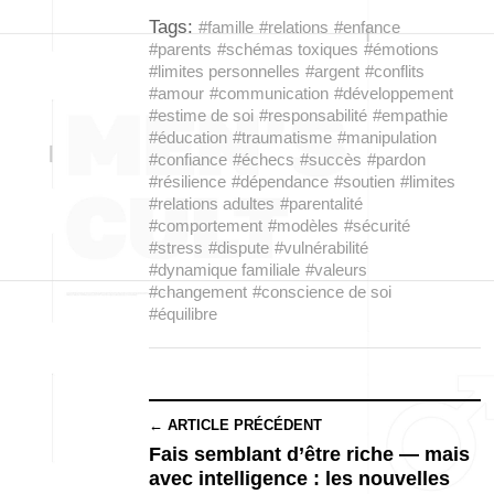
Tags:
#famille
#relations
#enfance
#parents
#schémas toxiques
#émotions
#limites personnelles
#argent
#conflits
#amour
#communication
#développement
#estime de soi
#responsabilité
#empathie
#éducation
#traumatisme
#manipulation
#confiance
#échecs
#succès
#pardon
#résilience
#dépendance
#soutien
#limites
#relations adultes
#parentalité
#comportement
#modèles
#sécurité
#stress
#dispute
#vulnérabilité
#dynamique familiale
#valeurs
#changement
#conscience de soi
#équilibre
← ARTICLE PRÉCÉDENT
Fais semblant d’être riche — mais
avec intelligence : les nouvelles