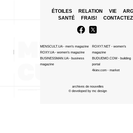
ÉTOILES
RELATION
VIE
ARG
SANTÉ
FRAIS!
CONTACTE
MENSCULT.UA
- men's magazine
ROXY7.NET
- women's
ROXY.UA
- women's magazine
magazine
BUSINESSMAN.UA
- business
BUDUEMO.COM
- building
magazine
portal
4kiev.com
- market
archives de nouvelles
© developed by
mc design