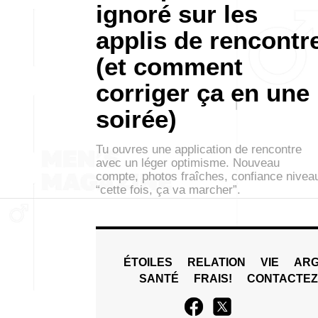
ignoré sur les
applis de rencontr
(et comment
corriger ça en une
soirée)
Tu ouvres une application de rencontre
avec un léger optimisme. Nouveau
compte, photos fraîches, confiance nivea
“cette fois, ça va marcher”.
ÉTOILES
RELATION
VIE
ARG
SANTÉ
FRAIS!
CONTACTE