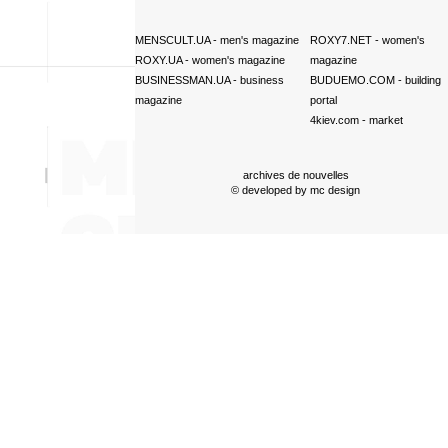
MENSCULT.UA
- men's magazine
ROXY7.NET
- women's
ROXY.UA
- women's magazine
magazine
BUSINESSMAN.UA
- business
BUDUEMO.COM
- building
magazine
portal
4kiev.com
- market
archives de nouvelles
© developed by
mc design