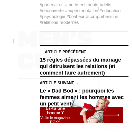
#partenaires
#trio
#sentiments
#défis
#découverte
#expérimentation
#éducation
#psychologie
#bonheur
#compréhension
#relations modernes
← ARTICLE PRÉCÉDENT
15 règles dépassées du mariage
qui détruisent les relations (et
comment faire autrement)
ARTICLE SUIVANT →
Le « Dad Bod » : pourquoi les
femmes aiment les hommes avec
un petit ventre
Es-tu une
femme ?
Visite le magazine
ROXY