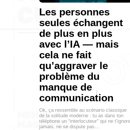
Les personnes
seules échangent
de plus en plus
avec l’IA — mais
cela ne fait
qu’aggraver le
problème du
manque de
communication
Ok, ça ressemble au scénario classique
de la solitude moderne : tu as dans ton
téléphone un “interlocuteur” qui ne t’ignor
jamais, ne se dispute pas…