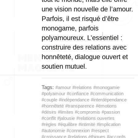
une vision nouvelle de l’amour.
Parfois, il est risqué d’être
monogame, parfois
polyamoureux. L’essentiel :
construire des relations avec
honnêteté, dialogue ouvert et
soutien mutuel.
Tags:
#amour
#relations
#monogamie
#polyamour
#confiance
#communication
#couple
#indépendance
#interdépendance
#honnêteté
#transparence
#émotions
#désirs
#limites
#compromis
#passion
#conflit
#jalousie
#relations ouvertes
#règles
#équilibre
#intimité
#implication
#autonomie
#connexion
#respect
#croissance
#relations éthiques
#accords