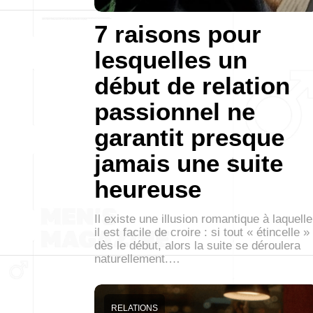
7 raisons pour
lesquelles un
début de relation
passionnel ne
garantit presque
jamais une suite
heureuse
Il existe une illusion romantique à laquelle
il est facile de croire : si tout « étincelle »
dès le début, alors la suite se déroulera
naturellement.…
RELATIONS