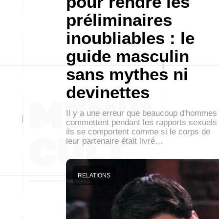
pour rendre les
préliminaires
inoubliables : le
guide masculin
sans mythes ni
devinettes
Il y a une erreur que beaucoup d'hommes
commettent pendant les rapports sexuels 
ils se comportent comme si le corps de
leur partenaire était livré…
RELATIONS