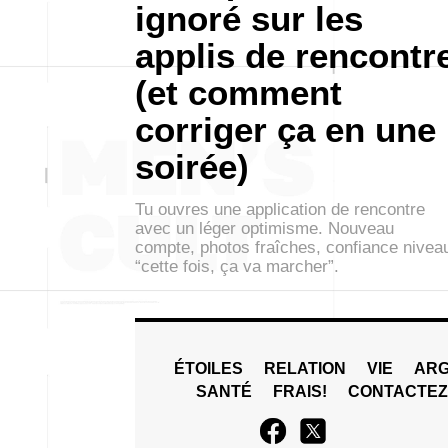
ignoré sur les
applis de rencontr
(et comment
corriger ça en une
soirée)
Tu ouvres une application de rencontre
avec un léger optimisme. Nouveau
compte, photos fraîches, confiance nivea
“cette fois, ça va marcher”.
ÉTOILES
RELATION
VIE
ARG
SANTÉ
FRAIS!
CONTACTE