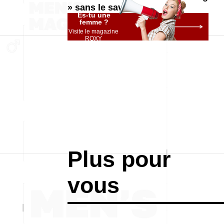
» sans le savoir
Es-tu une
femme ?
Visite le magazine
ROXY
Plus pour
vous