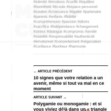
#intimité
#émotions
#conflit
#équilibre
#honnêteté
#écoute
#espace personnel
#soutien
#croissance
#égalité
#partenaire
#parents
#enfants
#fidélité
#compréhension
#passion
#désirs
#sacrifice
#indépendance
#changement
#stress
#dialogue
#compromis
#amitié
#stabilité
#responsabilité
#authenticité
#émotionnel
#consentement
#négociation
#confiance
#bonheur
#harmonie
← ARTICLE PRÉCÉDENT
10 signes que votre relation a un
avenir, même si tout va mal en ce
moment
ARTICLE SUIVANT →
Polygamie ou monogamie : et si
vous viviez déjà dans un « triangle