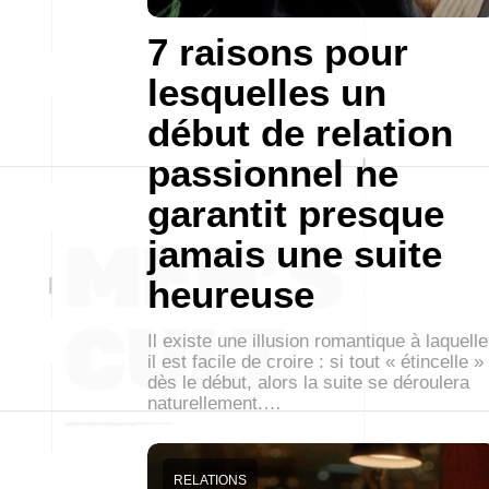
7 raisons pour
lesquelles un
début de relation
passionnel ne
garantit presque
jamais une suite
heureuse
Il existe une illusion romantique à laquelle
il est facile de croire : si tout « étincelle »
dès le début, alors la suite se déroulera
naturellement.…
RELATIONS