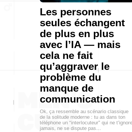
Les personnes
seules échangent
de plus en plus
avec l’IA — mais
cela ne fait
qu’aggraver le
problème du
manque de
communication
Ok, ça ressemble au scénario classique
de la solitude moderne : tu as dans ton
téléphone un “interlocuteur” qui ne t’ignor
jamais, ne se dispute pas…