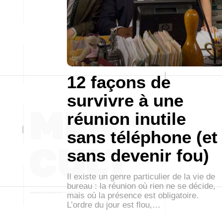
12 façons de
survivre à une
réunion inutile
sans téléphone (et
sans devenir fou)
Il existe un genre particulier de la vie de
bureau : la réunion où rien ne se décide,
mais où la présence est obligatoire.
L’ordre du jour est flou,…