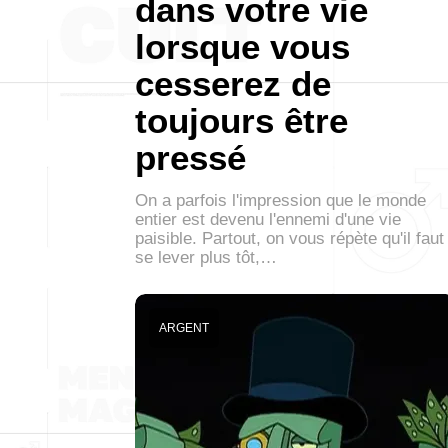
dans votre vie
lorsque vous
cesserez de
toujours être
pressé
On a parfois l'impression que le monde
entier est devenu l'ennemi d'une vie
paisible. Partout, on vous répète qu'il faut
se lever plus tôt,…
ARGENT