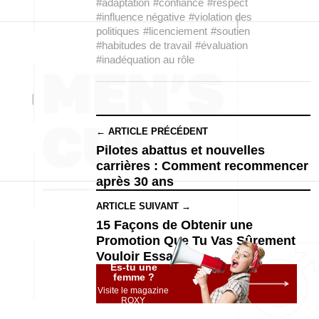
#adaptation
#confiance
#respect
#influence négative
#violation des
politiques
#licenciement
#soutien
#habitudes de travail
#évaluation
#inadéquation au rôle
← ARTICLE PRÉCÉDENT
Pilotes abattus et nouvelles
carrières : Comment recommencer
après 30 ans
ARTICLE SUIVANT →
15 Façons de Obtenir une
Promotion Que Tu Vas Sûrement
Vouloir Essayer
Es-tu une
femme ?
Visite le magazine
ROXY