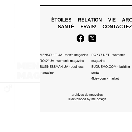
ÉTOILES
RELATION
VIE
ARG
SANTÉ
FRAIS!
CONTACTE
MENSCULT.UA
- men's magazine
ROXY7.NET
- women's
ROXY.UA
- women's magazine
magazine
BUSINESSMAN.UA
- business
BUDUEMO.COM
- building
magazine
portal
4kiev.com
- market
archives de nouvelles
© developed by
mc design