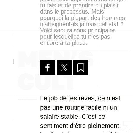
tu fais et de prendre du plaisir
dans le processus. Mais
pourquoi la plupart des hommes
n’atteignent-ils jamais cet état ?
Voici sept raisons principales
pour lesquelles tu n’es pas
encore à ta place.
Le job de tes rêves, ce n’est
pas une routine facile ni un
salaire stable. C’est ce
sentiment d’être pleinement