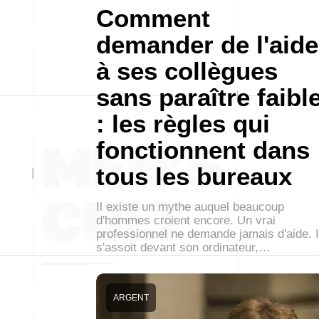
Comment
demander de l'aide
à ses collègues
sans paraître faibl
: les règles qui
fonctionnent dans
tous les bureaux
Il existe un mythe auquel beaucoup
d'hommes croient encore. Un vrai
professionnel ne demande jamais d'aide. I
s'assoit devant son ordinateur,…
ARGENT