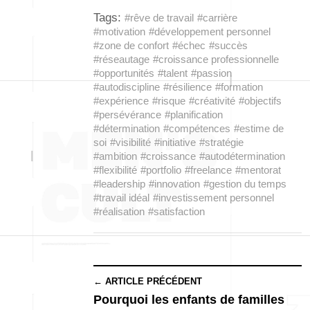
Tags:
#rêve de travail
#carrière
#motivation
#développement personnel
#zone de confort
#échec
#succès
#réseautage
#croissance professionnelle
#opportunités
#talent
#passion
#autodiscipline
#résilience
#formation
#expérience
#risque
#créativité
#objectifs
#persévérance
#planification
#détermination
#compétences
#estime de
soi
#visibilité
#initiative
#stratégie
#ambition
#croissance
#autodétermination
#flexibilité
#portfolio
#freelance
#mentorat
#leadership
#innovation
#gestion du temps
#travail idéal
#investissement personnel
#réalisation
#satisfaction
← ARTICLE PRÉCÉDENT
Pourquoi les enfants de familles