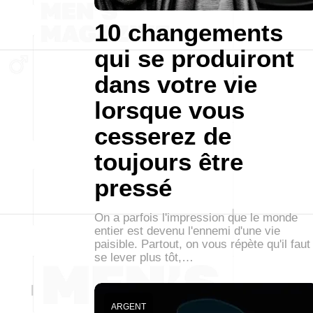
10 changements
qui se produiront
dans votre vie
lorsque vous
cesserez de
toujours être
pressé
On a parfois l'impression que le monde
entier est devenu l'ennemi d'une vie
paisible. Partout, on vous répète qu'il faut
se lever plus tôt,…
ARGENT