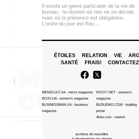
Il existe un genre particulier de la vie de
bureau : la réunion où rien ne se décide,
mais où la présence est obligatoire.
L’ordre du jour est flou,…
ÉTOILES
RELATION
VIE
ARG
SANTÉ
FRAIS!
CONTACTE
MENSCULT.UA
- men's magazine
ROXY7.NET
- women's
ROXY.UA
- women's magazine
magazine
BUSINESSMAN.UA
- business
BUDUEMO.COM
- building
magazine
portal
4kiev.com
- market
archives de nouvelles
© developed by
mc design