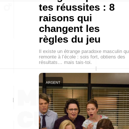
tes réussites : 8
raisons qui
changent les
règles du jeu
Il existe un étrange paradoxe masculin qu
remonte à l’école : sois fort, obtiens des
résultats… mais tais-toi.
ARGENT