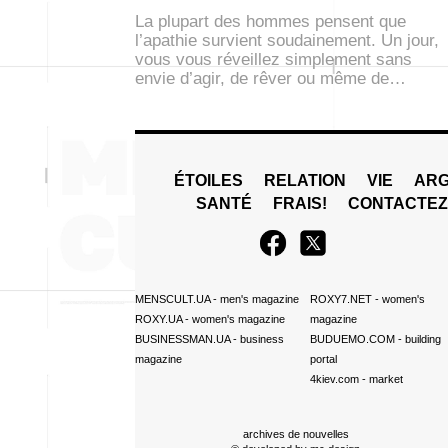
La plupart des hommes pensent que
l’apathie survient soudainement. Un jour,
vous vous réveillez simplement sans
envie d’agir, de rêver ou même de…
ÉTOILES
RELATION
VIE
ARG
SANTÉ
FRAIS!
CONTACTE
MENSCULT.UA
- men's magazine
ROXY7.NET
- women's
ROXY.UA
- women's magazine
magazine
BUSINESSMAN.UA
- business
BUDUEMO.COM
- building
magazine
portal
4kiev.com
- market
archives de nouvelles