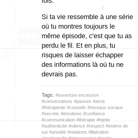
fois.
Si ta vie ressemble à une série
où tu montres toujours le
même épisode, c'est que tu as
perdu le fil. Et en plus, tu
risques de laisser échapper
des informations là où tu ne
devrais pas.
Tags:
#ouverture excessive
#conversations
#pauses
#amis
#thérapeute
#conseils
#réseaux sociaux
#secrets
#émotions
#confiance
#communication
#thérapie
#honte
#authenticité
#silence
#respect
#estime de
soi
#anxiété
#relations
#libération