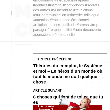
émotionnelle
#introspection
#parler
#contact
#intimité
#confidences
#secrets
des autres
#vulnérabilité
#révélations
#sur-communication
#sincérité
#dialogue
#attention
#conscience émotionnelle
#relations saines
#solitude
#stress
#trop
partager
#responsabilité
#auto-découverte
#conscience émotionnelle
← ARTICLE PRÉCÉDENT
Théories du complot, le Système
et moi – Le héros d’un monde où
tout le monde me doit quelque
chose
ARTICLE SUIVANT →
8 choses qui font de toi ce que tu
es
Es-tu une
femme ?