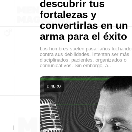
descubrir tus
fortalezas y
convertirlas en un
arma para el éxito
Los hombres suelen pasar años luchando
contra sus debilidades. Intentan ser más
disciplinados, pacientes, organizados o
comunicativos. Sin embargo, a…
DINERO