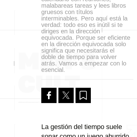
malabareas tareas y lees libros
gruesos con títulos
interminables. Pero aquí está la
verdad: todo eso es inútil si te
diriges en la dirección
equivocada. Porque ser eficiente
en la dirección equivocada solo
significa que necesitarás el
doble de tiempo para volver
atrás. Vamos a empezar con lo
esencial.
La gestión del tiempo suele
sonar como un juego aburrido