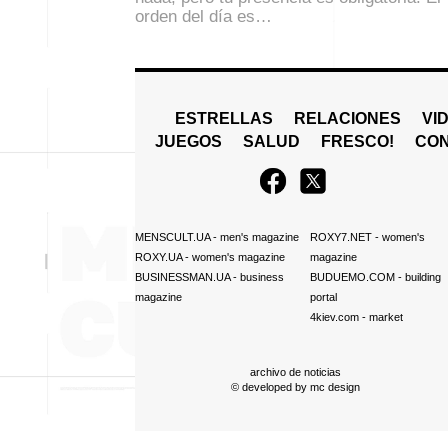
orden del día es…
ESTRELLAS
RELACIONES
VI
JUEGOS
SALUD
FRESCO!
СO
MENSCULT.UA
- men's magazine
ROXY7.NET
- women's
ROXY.UA
- women's magazine
magazine
BUSINESSMAN.UA
- business
BUDUEMO.COM
- building
magazine
portal
4kiev.com
- market
archivo de noticias
© developed by
mc design