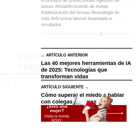
#consejos de productividad
#gestión de
tareas
#establecimiento de metas
#optimización del tiempo
#estrategia de
vida
#eficiencia laboral
#orientado a
resultados
← ARTÍCULO ANTERIOR
Las 40 mejores herramientas de IA
de 2025: Tecnologías que
transforman vidas
ARTÍCULO SIGUIENTE →
Cómo superar el miedo a hablar
con colegas mayores
¿Eres una
mujer?
Visita la revista
ROXY