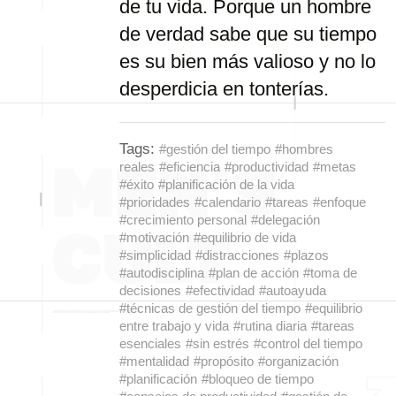
de tu vida. Porque un hombre
de verdad sabe que su tiempo
es su bien más valioso y no lo
desperdicia en tonterías.
Tags:
#gestión del tiempo
#hombres
reales
#eficiencia
#productividad
#metas
#éxito
#planificación de la vida
#prioridades
#calendario
#tareas
#enfoque
#crecimiento personal
#delegación
#motivación
#equilibrio de vida
#simplicidad
#distracciones
#plazos
#autodisciplina
#plan de acción
#toma de
decisiones
#efectividad
#autoayuda
#técnicas de gestión del tiempo
#equilibrio
entre trabajo y vida
#rutina diaria
#tareas
esenciales
#sin estrés
#control del tiempo
#mentalidad
#propósito
#organización
#planificación
#bloqueo de tiempo