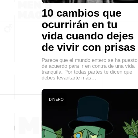
10 cambios que
ocurrirán en tu
vida cuando dejes
de vivir con prisas
Parece que el mundo entero se ha puesto
de acuerdo para ir en contra de una vida
tranquila. Por todas partes te dicen que
debes levantarte más…
DINERO