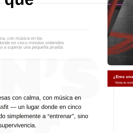
ma, con música en los
r donde en cinco minutos entiendes
ino a superar una pequeña prueba
¿Eres un
Visita la re
esas con calma, con música en
ossfit — un lugar donde en cinco
do simplemente a “entrenar”, sino
upervivencia.