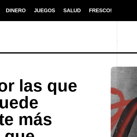
DINERO
JUEGOS
SALUD
FRESCO!
or las que
puede
rte más
o que