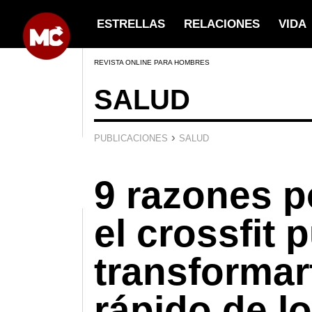
ESTRELLAS
RELACIONES
VIDA
REVISTA ONLINE PARA HOMBRES
SALUD
›
PUBLICACIONES
SALUD
9 razones p
el crossfit 
transforma
rápido de l