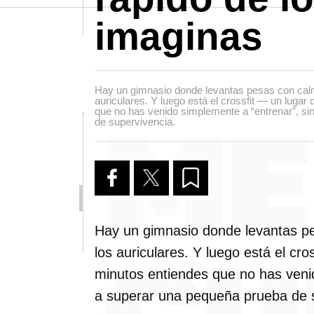
imaginas
Hay un gimnasio donde levantas pesas con cal
auriculares. Y luego está el crossfit — un luga
que no has venido simplemente a “entrenar”, s
de supervivencia.
Hay un gimnasio donde levantas p
los auriculares. Y luego está el cr
minutos entiendes que no has veni
a superar una pequeña prueba de s