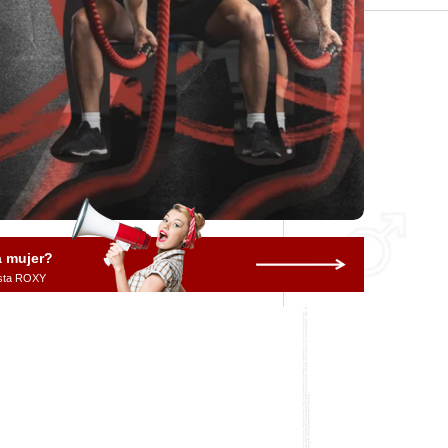
a mujer?
vista ROXY