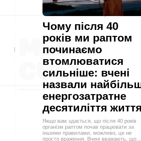
Чому після 40
років ми раптом
починаємо
втомлюватися
сильніше: вчені
назвали найбіль
енергозатратне
десятиліття житт
Якщо вам здається, що після 40 років
організм раптом почав працювати за
іншими правилами, можливо, це не
просто враження. Вчені вважають, що