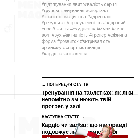
#підтягування
#витривалість серця
#групові тренування
#спортзал
#трансформація тіла
#адреналін
#результат
#продуктивність
#здоровий
спосіб життя
#схуднення
#м’язи
#сила
волі
#рух
#активність
#тренер
#фізична
форма
#розвиток
#витривалість
організму
#спорт мотивація
#кардіонавантаження
← ПОПЕРЕДНЯ СТАТТЯ
Тренування на таблетках: як ліки
непомітно змінюють твій
прогрес у залі
НАСТУПНА СТАТТЯ →
Кардіо чи залізо: що насправді
подовжує життя чоловікові