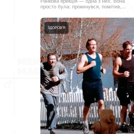
Ранкова ерекція — одна з них. Вона
просто була: прокинувся, помітив,…
ЗДОРОВ'Я