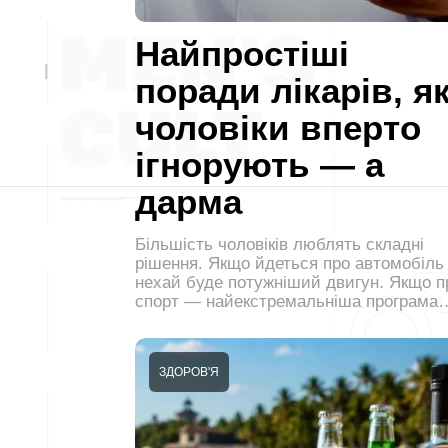
Найпростіші
поради лікарів, як
чоловіки вперто
ігнорують — а
дарма
Більшість чоловіків люблять складні
рішення. Якщо йдеться про автомобіл
нехай буде потужніший двигун. Якщо п
спорт — найекстремальніша програма
ЗДОРОВ'Я