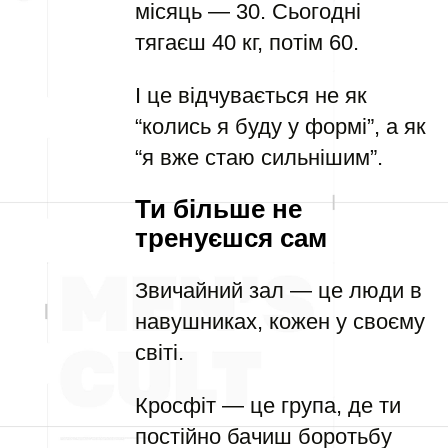
місяць — 30. Сьогодні
тягаєш 40 кг, потім 60.
І це відчувається не як
“колись я буду у формі”, а як
“я вже стаю сильнішим”.
Ти більше не
тренуєшся сам
Звичайний зал — це люди в
навушниках, кожен у своєму
світі.
Кросфіт — це група, де ти
постійно бачиш боротьбу