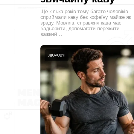
Ще кілька років тому багато чоловіків
сприймали каву без кофеїну майже як
зраду. Мовляв, справжня кава має
бадьорити, допомагати пережити
важкий…
ЗДОРОВ'Я