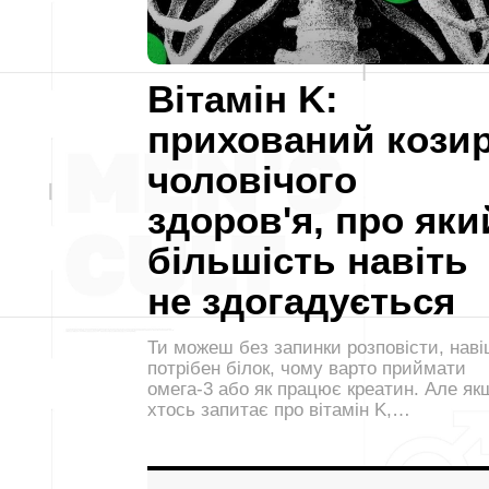
Вітамін K:
прихований кози
чоловічого
здоров'я, про яки
більшість навіть
не здогадується
Ти можеш без запинки розповісти, нав
потрібен білок, чому варто приймати
омега-3 або як працює креатин. Але як
хтось запитає про вітамін K,…