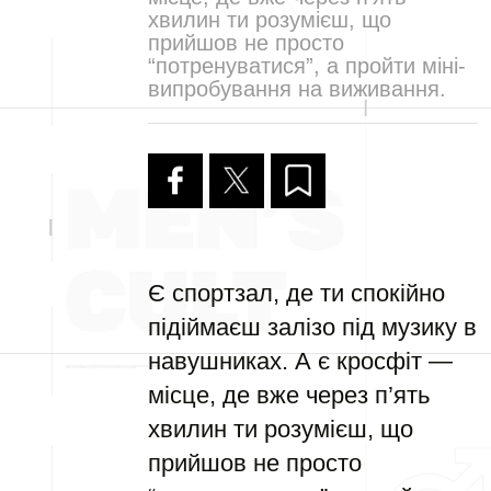
хвилин ти розумієш, що
прийшов не просто
“потренуватися”, а пройти міні-
випробування на виживання.
Є спортзал, де ти спокійно
підіймаєш залізо під музику в
навушниках. А є кросфіт —
місце, де вже через п’ять
хвилин ти розумієш, що
прийшов не просто