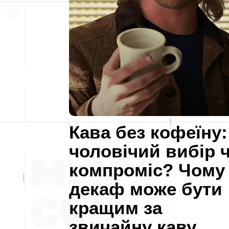
Кава без кофеїну:
чоловічий вибір 
компроміс? Чому
декаф може бути
кращим за
звичайну каву