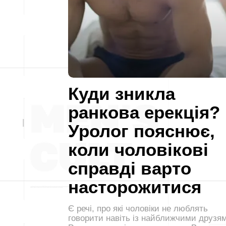
Куди зникла
ранкова ерекція?
Уролог пояснює,
коли чоловікові
справді варто
насторожитися
Є речі, про які чоловіки не люблять
говорити навіть із найближчими друзя