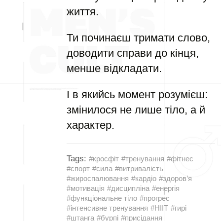
життя.
Ти починаєш тримати слово,
доводити справи до кінця,
менше відкладати.
І в якийсь момент розумієш:
змінилося не лише тіло, а й
характер.
Tags:
#кросфіт
#тренування
#фітнес
#спорт
#сила
#витривалість
#жироспалювання
#кардіо
#здоров’я
#мотивація
#дисципліна
#енергія
#функціональне тіло
#прогрес
#інтенсивне тренування
#HIIT
#гирі
#штанга
#бурпі
#присідання