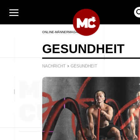
ONLINE-MÄNNERMAGAZIN
GESUNDHEIT
›
NACHRICHT
GESUNDHEIT