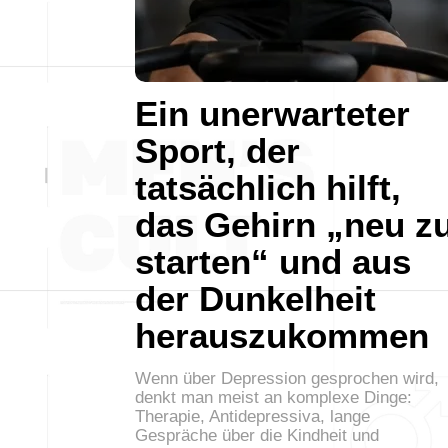
Ein unerwarteter
Sport, der
tatsächlich hilft,
das Gehirn „neu z
starten“ und aus
der Dunkelheit
herauszukommen
Wenn über Depression gesprochen wird,
denkt man meist an komplexe Dinge:
Therapie, Antidepressiva, lange
Gespräche über die Kindheit und