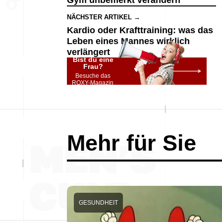
Gym unbemerkt verändern
NÄCHSTER ARTIKEL →
Kardio oder Krafttraining: was das
Leben eines Mannes wirklich
verlängert
Bist du eine
Frau?
Besuche das
ROXY-Magazin
Mehr für Sie
GESUNDHEIT