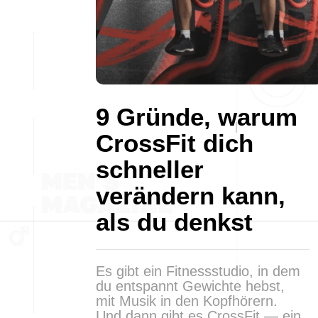
9 Gründe, warum
CrossFit dich
schneller
verändern kann,
als du denkst
Es gibt ein Fitnessstudio, in dem
du entspannt Gewichte hebst,
mit Musik in den Kopfhörern.
Und dann gibt es CrossFit — ein