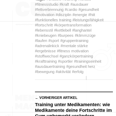
#fitnessstudio
#kraft
#ausdauer
#fettverbrennung
#cardio
#gesundheit
#motivation
#disziplin
#energie
#hiit
#funktionelles training
#leistungsfähigkeit
#fortschritt
#körpertransformation
#lebensstil
#kettlebell
#langhantel
#kniebeugen
#burpees
#klimmzüge
#laufen
#sport
#gruppentraining
#adrenalinkick
#mentale stärke
#ergebnisse
#fitness motivation
#stoffwechsel
#ganzkörpertraining
#krafttraining
#sportler
#trainingseinheit
#ausdauertraining
#gesundheit herz
#bewegung
#aktivität
#erfolg
← VORHERIGER ARTIKEL
Training unter Medikamenten: wie
Medikamente deine Fortschritte im