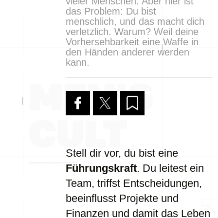
vieler Menschen. Aber hier ist
das Problem: Du bist
menschlich, und das macht dich
verletzlich. Warum? Weil deine
Vorhersehbarkeit eine Waffe in
den Händen anderer werden
kann.
Stell dir vor, du bist eine
Führungskraft
. Du leitest ein
Team, triffst Entscheidungen,
beeinflusst Projekte und
Finanzen und damit das Leben