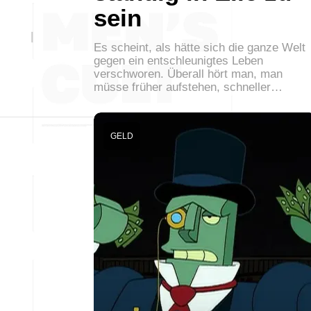
sein
Es scheint, als hätte sich die ganze Welt
gegen ein entschleunigtes Leben
verschworen. Überall hört man, man
müsse früher aufstehen, schneller…
GELD