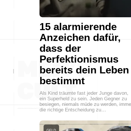
15 alarmierende
Anzeichen dafür,
dass der
Perfektionismus
bereits dein Leben
bestimmt
Als Kind träumte fast jeder Junge davon,
ein Superheld zu sein. Jeden Gegner zu
besiegen, niemals müde zu werden, imme
die richtige Entscheidung zu…
GELD