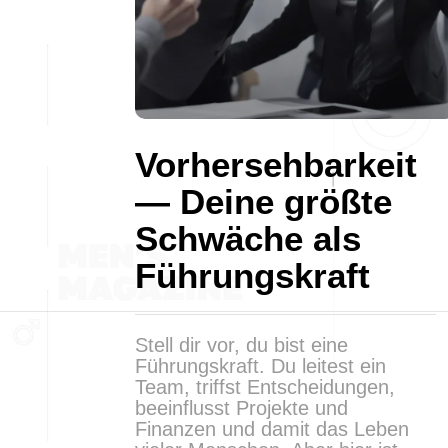
Vorhersehbarkeit
— Deine größte
Schwäche als
Führungskraft
Stell dir vor, du bist eine
Führungskraft. Du leitest ein
Team, triffst Entscheidungen,
beeinflusst Projekte und
Finanzen und damit das Leben