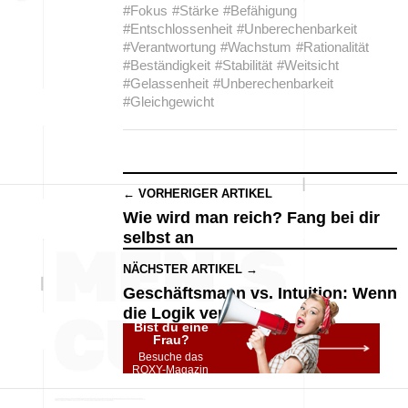
#Fokus
#Stärke
#Befähigung
#Entschlossenheit
#Unberechenbarkeit
#Verantwortung
#Wachstum
#Rationalität
#Beständigkeit
#Stabilität
#Weitsicht
#Gelassenheit
#Unberechenbarkeit
#Gleichgewicht
← VORHERIGER ARTIKEL
Wie wird man reich? Fang bei dir
selbst an
NÄCHSTER ARTIKEL →
Geschäftsmann vs. Intuition: Wenn
die Logik versagt
Bist du eine
Frau?
Besuche das
ROXY-Magazin