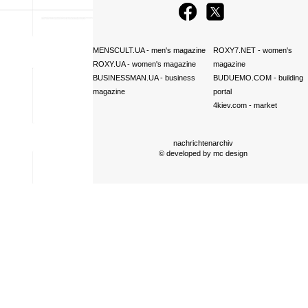
MENSCULT.UA
- men's magazine
ROXY7.NET
- women's
ROXY.UA
- women's magazine
magazine
BUSINESSMAN.UA
- business
BUDUEMO.COM
- building
magazine
portal
4kiev.com
- market
nachrichtenarchiv
© developed by
mc design