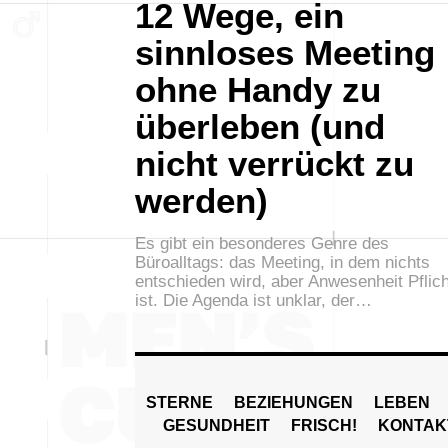
12 Wege, ein
sinnloses Meeting
ohne Handy zu
überleben (und
nicht verrückt zu
werden)
Es gibt ein besonderes Genre des
Büroalltags: das Meeting, in dem nichts
entschieden wird, aber Anwesenheit Pflich
ist. Die Agenda ist unklar, der…
STERNE
BEZIEHUNGEN
LEBEN
GESUNDHEIT
FRISCH!
KONTAK