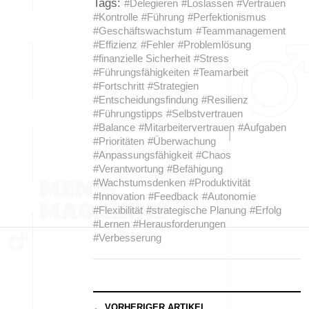
Tags:
#Delegieren
#Loslassen
#Vertrauen
#Kontrolle
#Führung
#Perfektionismus
#Geschäftswachstum
#Teammanagement
#Effizienz
#Fehler
#Problemlösung
#finanzielle Sicherheit
#Stress
#Führungsfähigkeiten
#Teamarbeit
#Fortschritt
#Strategien
#Entscheidungsfindung
#Resilienz
#Führungstipps
#Selbstvertrauen
#Balance
#Mitarbeitervertrauen
#Aufgaben
#Prioritäten
#Überwachung
#Anpassungsfähigkeit
#Chaos
#Verantwortung
#Befähigung
#Wachstumsdenken
#Produktivität
#Innovation
#Feedback
#Autonomie
#Flexibilität
#strategische Planung
#Erfolg
#Lernen
#Herausforderungen
#Verbesserung
← VORHERIGER ARTIKEL