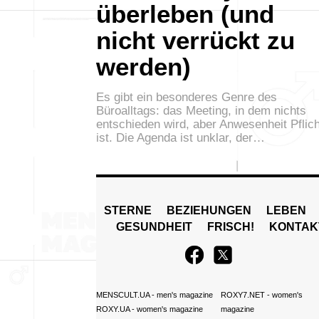
überleben (und
nicht verrückt zu
werden)
Es gibt ein besonderes Genre des
Büroalltags: das Meeting, in dem nichts
entschieden wird, aber Anwesenheit Pflich
ist. Die Agenda ist unklar, der…
STERNE
BEZIEHUNGEN
LEBEN
GESUNDHEIT
FRISCH!
KONTAK
MENSCULT.UA
- men's magazine
ROXY7.NET
- women's
ROXY.UA
- women's magazine
magazine