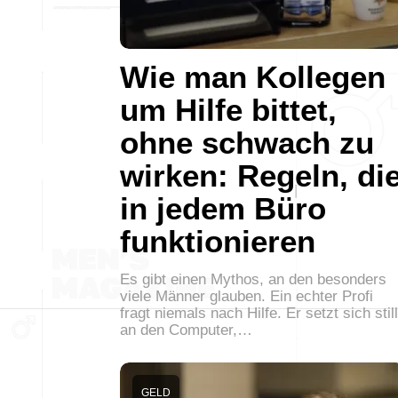
Wie man Kollegen
um Hilfe bittet,
ohne schwach zu
wirken: Regeln, di
in jedem Büro
funktionieren
Es gibt einen Mythos, an den besonders
viele Männer glauben. Ein echter Profi
fragt niemals nach Hilfe. Er setzt sich still
an den Computer,…
GELD