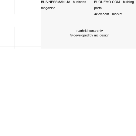
BUSINESSMAN.UA
- business
BUDUEMO.COM
- building
magazine
portal
4kiev.com
- market
nachrichtenarchiv
© developed by
mc design