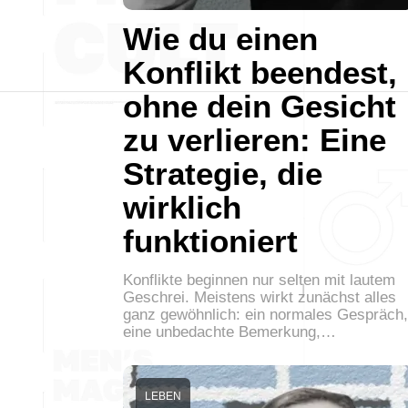
Wie du einen
Konflikt beendest,
ohne dein Gesicht
zu verlieren: Eine
Strategie, die
wirklich
funktioniert
Konflikte beginnen nur selten mit lautem
Geschrei. Meistens wirkt zunächst alles
ganz gewöhnlich: ein normales Gespräch,
eine unbedachte Bemerkung,…
LEBEN