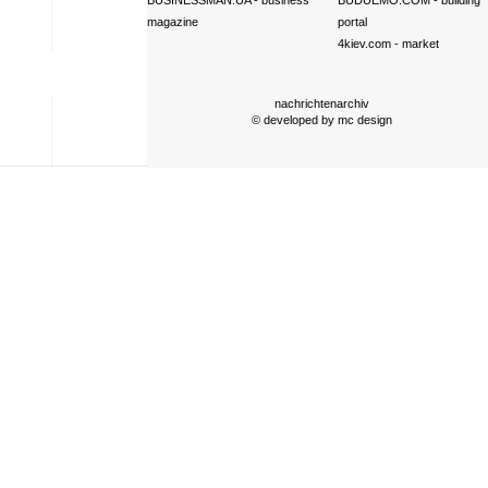
BUSINESSMAN.UA
- business
BUDUEMO.COM
- building
magazine
portal
4kiev.com
- market
nachrichtenarchiv
© developed by
mc design