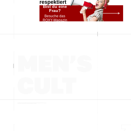
respektiert
Bist du eine
Frau?
Besuche das
ROXY-Magazin