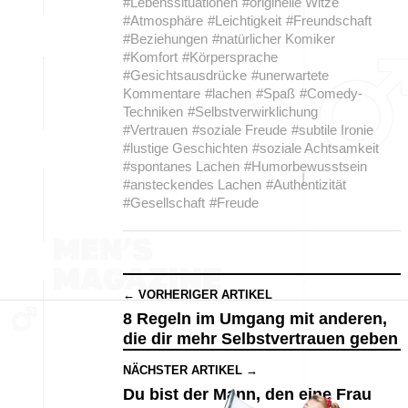
#Lebenssituationen
#originelle Witze
#Atmosphäre
#Leichtigkeit
#Freundschaft
#Beziehungen
#natürlicher Komiker
#Komfort
#Körpersprache
#Gesichtsausdrücke
#unerwartete
Kommentare
#lachen
#Spaß
#Comedy-
Techniken
#Selbstverwirklichung
#Vertrauen
#soziale Freude
#subtile Ironie
#lustige Geschichten
#soziale Achtsamkeit
#spontanes Lachen
#Humorbewusstsein
#ansteckendes Lachen
#Authentizität
#Gesellschaft
#Freude
← VORHERIGER ARTIKEL
8 Regeln im Umgang mit anderen,
die dir mehr Selbstvertrauen geben
NÄCHSTER ARTIKEL →
Du bist der Mann, den eine Frau