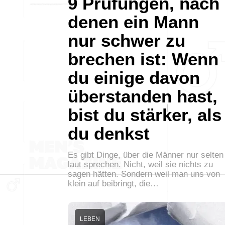
9 Prüfungen, nach
denen ein Mann
nur schwer zu
brechen ist: Wenn
du einige davon
überstanden hast,
bist du stärker, als
du denkst
Es gibt Dinge, über die Männer nur selten
laut sprechen. Nicht, weil sie nichts zu
sagen hätten. Sondern weil man uns von
klein auf beibringt, die…
LEBEN