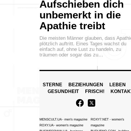
Aufschieben dich
unbemerkt in die
Apathie treibt
Die meisten Männer glauben, dass Apathi
plötzlich auftritt. Eines Tages wachst du
einfach auf, ohne Lust zu handeln, zu
träumen oder sogar das zu…
STERNE
BEZIEHUNGEN
LEBEN
GESUNDHEIT
FRISCH!
KONTAK
MENSCULT.UA
- men's magazine
ROXY7.NET
- women's
ROXY.UA
- women's magazine
magazine