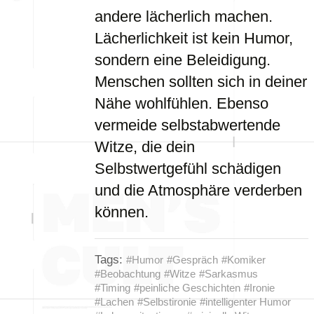
andere lächerlich machen.
Lächerlichkeit ist kein Humor,
sondern eine Beleidigung.
Menschen sollten sich in deiner
Nähe wohlfühlen. Ebenso
vermeide selbstabwertende
Witze, die dein
Selbstwertgefühl schädigen
und die Atmosphäre verderben
können.
Tags:
#Humor
#Gespräch
#Komiker
#Beobachtung
#Witze
#Sarkasmus
#Timing
#peinliche Geschichten
#Ironie
#Lachen
#Selbstironie
#intelligenter Humor