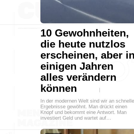
10 Gewohnheiten,
die heute nutzlos
erscheinen, aber i
einigen Jahren
alles verändern
können
In der modernen Welt sind wir an schnell
Ergebnisse gewöhnt. Man drückt einen
Knopf und bekommt eine Antwort. Man
investiert Geld und wartet auf…