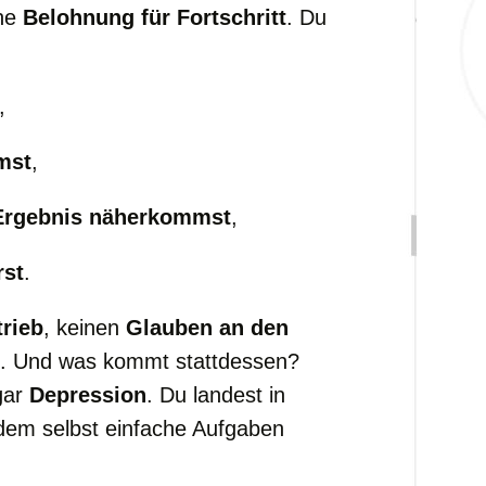
ine
Belohnung für Fortschritt
. Du
,
mst
,
Ergebnis näherkommst
,
rst
.
rieb
, keinen
Glauben an den
us. Und was kommt stattdessen?
ogar
Depression
. Du landest in
 dem selbst einfache Aufgaben