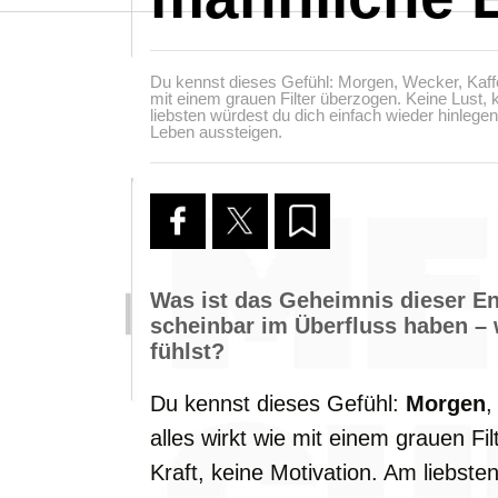
Du kennst dieses Gefühl: Morgen, Wecker, Kaffee
mit einem grauen Filter überzogen. Keine Lust, k
liebsten würdest du dich einfach wieder hinleg
Leben aussteigen.
Was ist das Geheimnis dieser E
scheinbar im Überfluss haben – 
fühlst?
Du kennst dieses Gefühl:
Morgen
,
alles wirkt wie mit einem grauen Fi
Kraft, keine Motivation. Am liebste