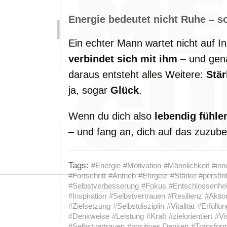
Energie bedeutet nicht Ruhe – s
Ein echter Mann wartet nicht auf In
verbindet sich mit ihm
– und gen
daraus entsteht alles Weitere:
Stär
ja, sogar
Glück
.
Wenn du dich also
lebendig fühlen
– und fang an, dich auf das zuzu
Tags:
#Energie
#Motivation
#Männlichkeit
#inn
#Fortschritt
#Antrieb
#Ehrgeiz
#Stärke
#persönl
#Selbstverbesserung
#Fokus
#Entschlossenhei
#Inspiration
#Selbstvertrauen
#Resilienz
#Aktio
#Zielsetzung
#Selbstdisziplin
#Vitalität
#Erfüllun
#Denkweise
#Leistung
#Kraft
#zielorientiert
#Vi
#Selbstvertrauen
#positives Denken
#Transform