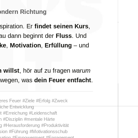
ondern Richtung
spiration. Er
findet seinen Kurs
,
au dann beginnt der
Fluss
. Und
ke
,
Motivation
,
Erfüllung
– und
 willst
, hör auf zu fragen
warum
bewegen, was
dein Feuer entfacht
.
eres Feuer
#Ziele
#Erfolg
#Zweck
iche Entwicklung
t
#Erreichung
#Leidenschaft
n
#Disziplin
#mentale Härte
g
#Herausforderung
#Produktivität
sion
#Führung
#Motivationsschub
ation
#Empowerment
#Engagement