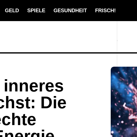
GELD
SPIELE
GESUNDHEIT
FRISCH!
 inneres
chst: Die
echte
Energie