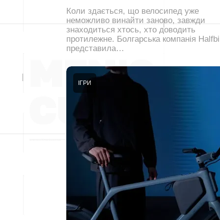
Коли здається, що велосипед уже
неможливо винайти заново, завжди
знаходиться хтось, хто доводить
протилежне. Болгарська компанія Halfb
представила…
ІГРИ