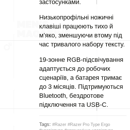
застосунками.
Низькопрофільні ножичні
клавіші працюють тихо й
м’яко, зменшуючи втому під
час тривалого набору тексту.
19-зонне RGB-підсвічування
адаптується до робочих
сценаріїв, а батарея тримає
до 3 місяців. Підтримуються
Bluetooth, бездротове
підключення та USB-C.
Tags:
#Razer
#Razer Pro Type Ergo