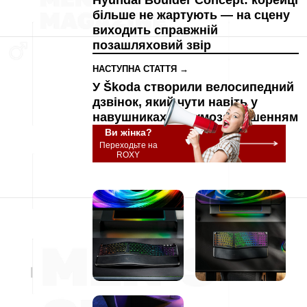
Hyundai Boulder Concept: корейці
більше не жартують — на сцену
виходить справжній
позашляховий звір
НАСТУПНА СТАТТЯ →
У Škoda створили велосипедний
дзвінок, який чути навіть у
навушниках із шумозаглушенням
Ви жінка?
Переходьте на
ROXY