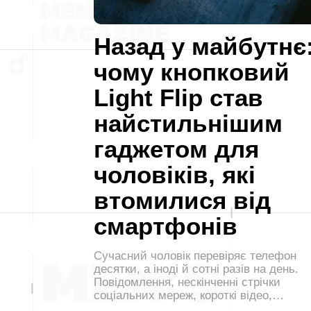
Назад у майбутнє
чому кнопковий
Light Flip став
найстильнішим
гаджетом для
чоловіків, які
втомилися від
смартфонів
Сучасний чоловік перевіряє телефон
десятки, а іноді й сотні разів на день.
Повідомлення, нескінченні стрічки
соціальних мереж, короткі відео,…