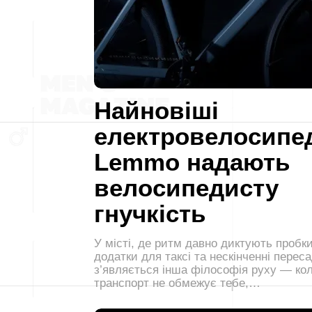
Найновіші
електровелосипе
Lemmo надають
велосипедисту
гнучкість
У місті, де ритм давно диктують пробки
додатки для таксі та нескінченні переса
з’являється інша філософія руху — ко
транспорт не обмежує тебе,…