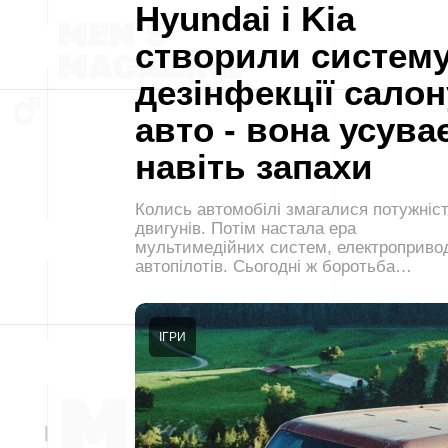
Hyundai і Kia
створили систем
дезінфекції салон
авто - вона усува
навіть запахи
Колись автомобілі змагалися потужніс
двигунів. Потім настала ера
мультимедійних систем, електропривод
автопілотів. Сьогодні ж боротьба…
ІГРИ