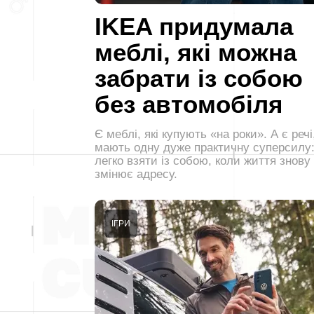
IKEA придумала
меблі, які можна
забрати із собою
без автомобіля
Є меблі, які купують «на роки». А є речі,
мають одну дуже практичну суперсилу:
легко взяти із собою, коли життя знову
змінює адресу.
ІГРИ