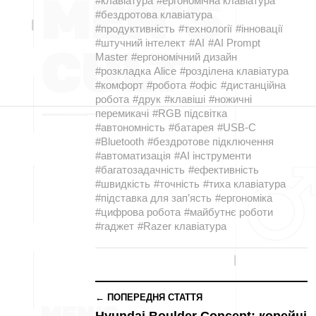
#клавіатура
#ергономічна клавіатура
#бездротова клавіатура
#продуктивність
#технології
#інновації
#штучний інтелект
#AI
#AI Prompt
Master
#ергономічний дизайн
#розкладка Alice
#розділена клавіатура
#комфорт
#робота
#офіс
#дистанційна
робота
#друк
#клавіші
#ножичні
перемикачі
#RGB підсвітка
#автономність
#батарея
#USB-C
#Bluetooth
#бездротове підключення
#автоматизація
#AI інструменти
#багатозадачність
#ефективність
#швидкість
#точність
#тиха клавіатура
#підставка для зап’ясть
#ергономіка
#цифрова робота
#майбутнє роботи
#гаджет
#Razer клавіатура
← ПОПЕРЕДНЯ СТАТТЯ