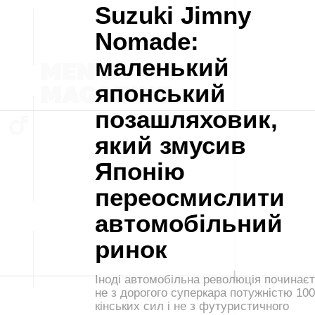
Suzuki Jimny
Nomade:
маленький
японський
позашляховик,
який змусив
Японію
переосмислити
автомобільний
ринок
Іноді автомобільна революція починає
не з дорогого суперкара потужністю 10
кінських сил і не з футуристичного