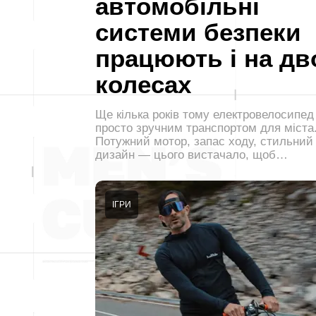
автомобільні
системи безпеки
працюють і на дв
колесах
Ще кілька років тому електровелосипед
просто зручним транспортом для міста
Потужний мотор, запас ходу, стильний
дизайн — цього вистачало, щоб…
ІГРИ