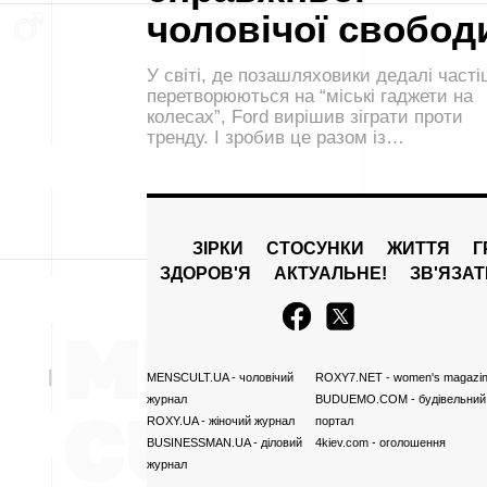
чоловічої свобод
У світі, де позашляховики дедалі част
перетворюються на “міські гаджети на
колесах”, Ford вирішив зіграти проти
тренду. І зробив це разом із…
ЗІРКИ
СТОСУНКИ
ЖИТТЯ
Г
ЗДОРОВ'Я
АКТУАЛЬНЕ!
ЗВ'ЯЗА
MENSCULT.UA
- чоловічий
ROXY7.NET
- women's magazi
журнал
BUDUEMO.COM
- будівельний
ROXY.UA
- жіночий журнал
портал
BUSINESSMAN.UA
- діловий
4kiev.com
- оголошення
журнал