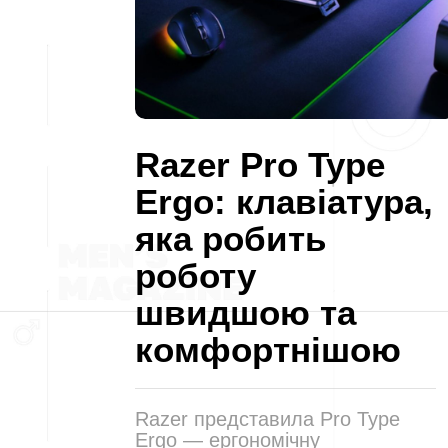
Razer Pro Type
Ergo: клавіатура,
яка робить
роботу
швидшою та
комфортнішою
Razer представила Pro Type
Ergo — ергономічну