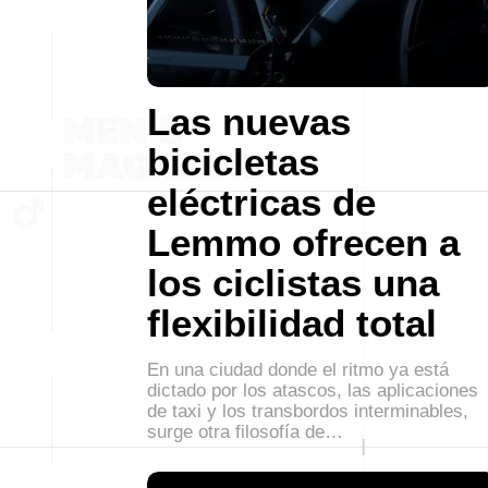
Las nuevas
bicicletas
eléctricas de
Lemmo ofrecen a
los ciclistas una
flexibilidad total
En una ciudad donde el ritmo ya está
dictado por los atascos, las aplicaciones
de taxi y los transbordos interminables,
surge otra filosofía de…