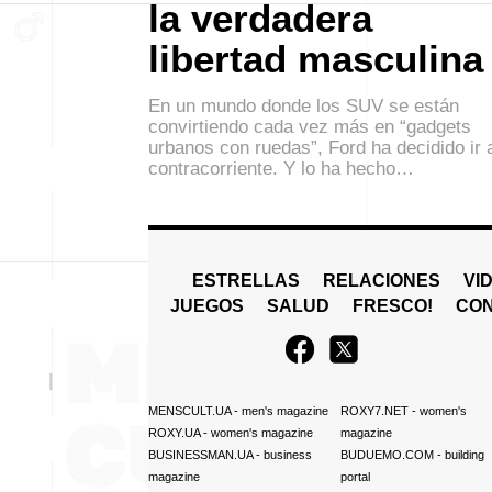
la verdadera
libertad masculina
En un mundo donde los SUV se están
convirtiendo cada vez más en “gadgets
urbanos con ruedas”, Ford ha decidido ir 
contracorriente. Y lo ha hecho…
ESTRELLAS
RELACIONES
VI
JUEGOS
SALUD
FRESCO!
СO
MENSCULT.UA
- men's magazine
ROXY7.NET
- women's
ROXY.UA
- women's magazine
magazine
BUSINESSMAN.UA
- business
BUDUEMO.COM
- building
magazine
portal