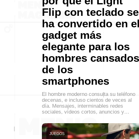
por qué el Light
Flip con teclado se
ha convertido en e
gadget más
elegante para los
hombres cansado
de los
smartphones
El hombre moderno consulta su teléfono
decenas, e incluso cientos de veces al
día. Mensajes, interminables redes
sociales, vídeos cortos, anuncios y…
JUEGOS