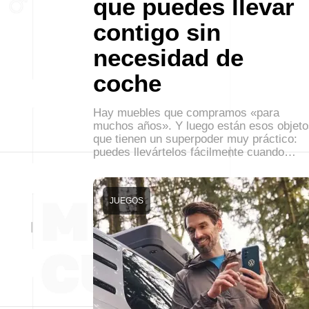
que puedes llevar
contigo sin
necesidad de
coche
Hay muebles que compramos «para
muchos años». Y luego están esos objeto
que tienen un superpoder muy práctico:
puedes llevártelos fácilmente cuando…
JUEGOS