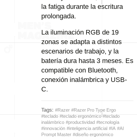
la fatiga durante la escritura
prolongada.
La iluminación RGB de 19
zonas se adapta a distintos
escenarios de trabajo, y la
batería dura hasta 3 meses. Es
compatible con Bluetooth,
conexión inalámbrica y USB-
C.
Tags:
#Razer
#Razer Pro Type Ergo
#teclado
#teclado ergonómico
#teclado
inalámbrico
#productividad
#tecnología
#innovación
#inteligencia artificial
#IA
#AI
Prompt Master
#diseño ergonómico