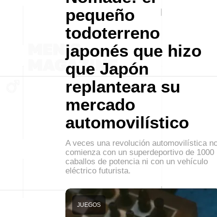
pequeño
todoterreno
japonés que hizo
que Japón
replanteara su
mercado
automovilístico
A veces una revolución automovilística n
comienza con un superdeportivo de 1000
caballos de potencia ni con un vehículo
eléctrico futurista.
JUEGOS