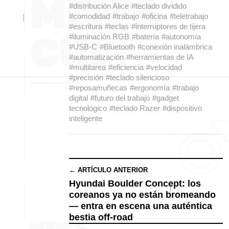
#distribución Alice
#teclado dividido
#comodidad
#trabajo
#oficina
#teletrabajo
#escritura
#teclas
#interruptores de tijera
#iluminación RGB
#batería
#autonomía
#USB-C
#Bluetooth
#conexión inalámbrica
#automatización
#herramientas de IA
#multitarea
#eficiencia
#velocidad
#precisión
#teclado silencioso
#reposamuñecas
#ergonomía
#trabajo
digital
#futuro del trabajo
#gadget
tecnológico
#teclado Razer
#dispositivo
inteligente
← ARTÍCULO ANTERIOR
Hyundai Boulder Concept: los
coreanos ya no están bromeando
— entra en escena una auténtica
bestia off-road