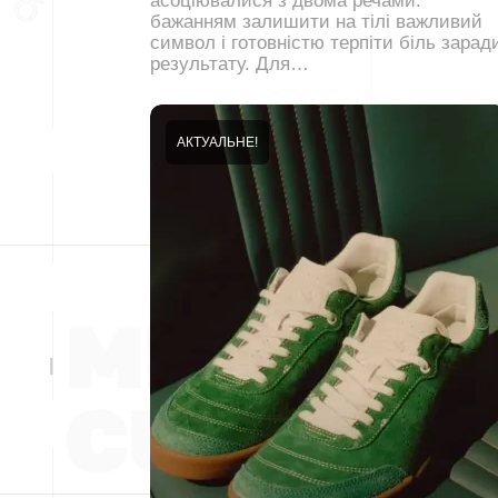
асоціювалися з двома речами:
бажанням залишити на тілі важливий
символ і готовністю терпіти біль зарад
результату. Для…
АКТУАЛЬНЕ!