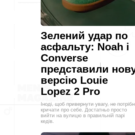
Зелений удар по
асфальту: Noah і
Converse
представили нов
версію Louie
Lopez 2 Pro
Іноді, щоб привернути увагу, не потрібн
кричати про себе. Достатньо просто
вийти на вулицю в правильній парі
кедів.