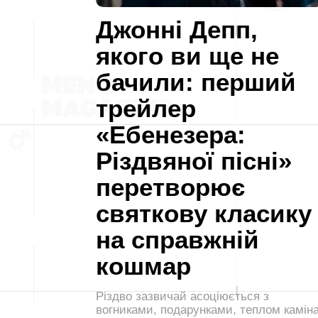
Джонні Депп,
якого ви ще не
бачили: перший
трейлер
«Ебенезера:
Різдвяної пісні»
перетворює
святкову класику
на справжній
кошмар
Різдво зазвичай асоціюється з
вогниками, подарунками, теплом камін