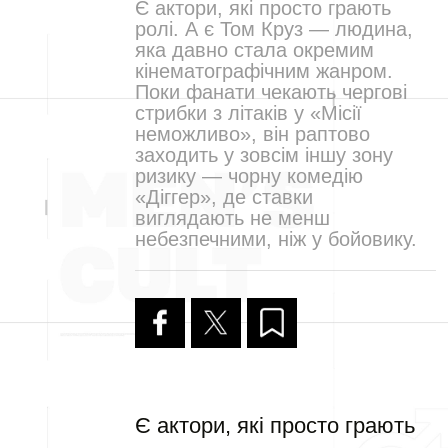
Є актори, які просто грають
ролі. А є Том Круз — людина,
яка давно стала окремим
кінематографічним жанром.
Поки фанати чекають чергові
стрибки з літаків у «Місії
неможливо», він раптово
заходить у зовсім іншу зону
ризику — чорну комедію
«Діггер», де ставки
виглядають не менш
небезпечними, ніж у бойовику.
Є актори, які просто грають