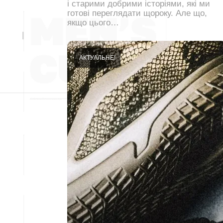
і старими добрими історіями, які ми
готові переглядати щороку. Але що,
якщо цього…
АКТУАЛЬНЕ!