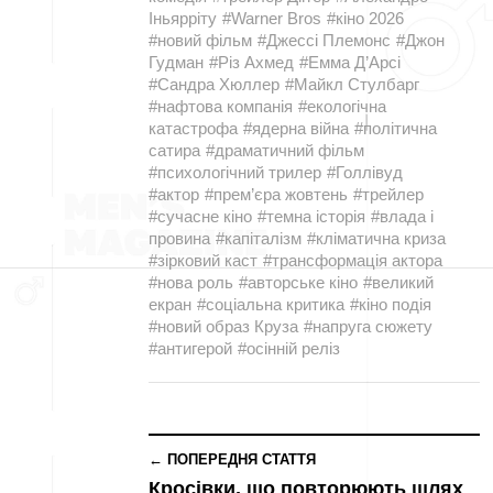
Іньярріту
#Warner Bros
#кіно 2026
#новий фільм
#Джессі Племонс
#Джон
Гудман
#Різ Ахмед
#Емма Д’Арсі
#Сандра Хюллер
#Майкл Стулбарг
#нафтова компанія
#екологічна
катастрофа
#ядерна війна
#політична
сатира
#драматичний фільм
#психологічний трилер
#Голлівуд
#актор
#прем’єра жовтень
#трейлер
#сучасне кіно
#темна історія
#влада і
провина
#капіталізм
#кліматична криза
#зірковий каст
#трансформація актора
#нова роль
#авторське кіно
#великий
екран
#соціальна критика
#кіно подія
#новий образ Круза
#напруга сюжету
#антигерой
#осінній реліз
← ПОПЕРЕДНЯ СТАТТЯ
Кросівки, що повторюють шлях