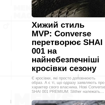
Хижий стиль
MVP: Converse
перетворює SHAI
001 на
найнебезпечніші
кросівки сезону
Є кросівки, які просто доповнюють
образ. А є ті, що одразу заявляють про
характер свого власника. Нові Convers
SHAI 001 PREMIUM: Slither належать…