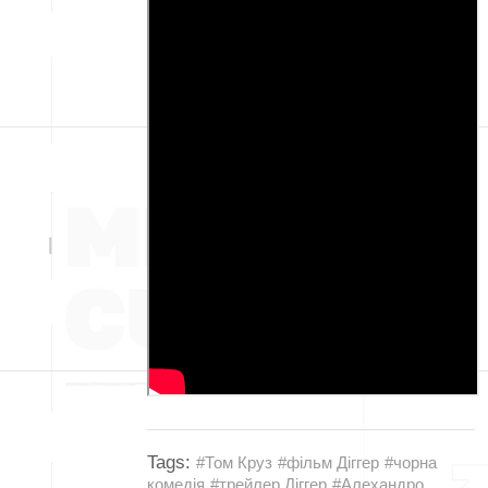
Tags:
#Том Круз
#фільм Діггер
#чорна
комедія
#трейлер Діггер
#Алехандро