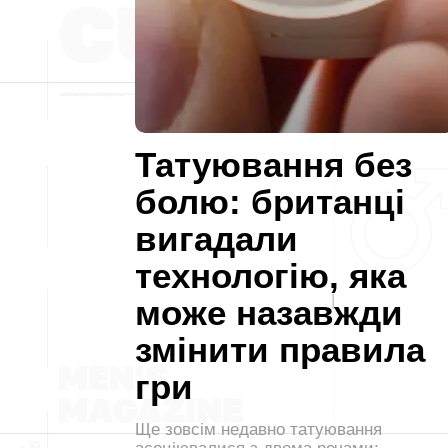
Татуювання без
болю: британці
вигадали
технологію, яка
може назавжди
змінити правила
гри
Ще зовсім недавно татуювання