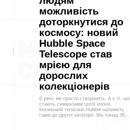
людям
можливість
доторкнутися до
космосу: новий
Hubble Space
Telescope став
мрією для
дорослих
колекціонерів
Є речі, які просто створюють. А є ті, що
стають символами цілої епохи.
Космічний телескоп Hubble належить
саме до другої категорії. Він понад 30…