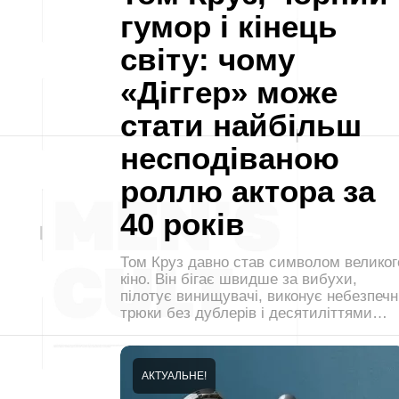
гумор і кінець
світу: чому
«Діггер» може
стати найбільш
несподіваною
роллю актора за
40 років
Том Круз давно став символом великог
кіно. Він бігає швидше за вибухи,
пілотує винищувачі, виконує небезпечн
трюки без дублерів і десятиліттями…
АКТУАЛЬНЕ!