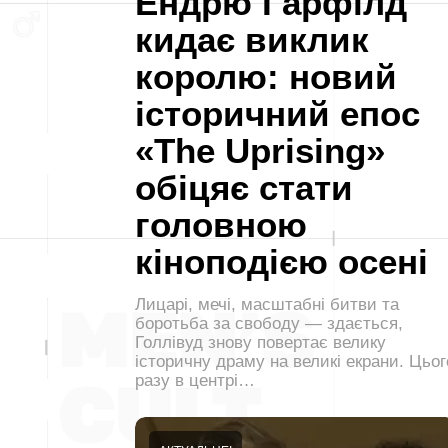
Ендрю Гарфілд
кидає виклик
королю: новий
історичний епос
«The Uprising»
обіцяє стати
головною
кіноподією осені
Лицарі, мечі, масштабні битви та
боротьба за свободу — здається,
Голлівуд знову повертає велику
історичну драму на великі екрани. Цьог
разу в центрі…