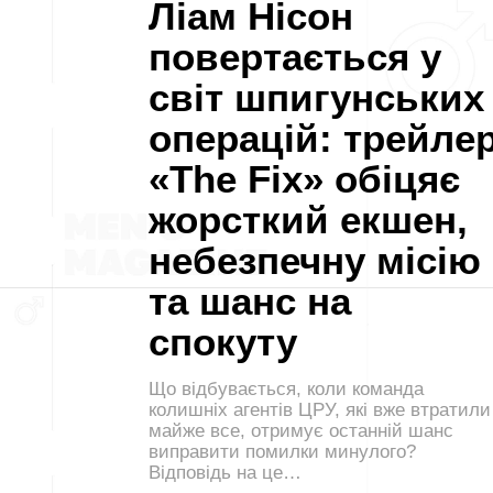
Ліам Нісон
повертається у
світ шпигунських
операцій: трейле
«The Fix» обіцяє
жорсткий екшен,
небезпечну місію
та шанс на
спокуту
Що відбувається, коли команда
колишніх агентів ЦРУ, які вже втратили
майже все, отримує останній шанс
виправити помилки минулого?
Відповідь на це…