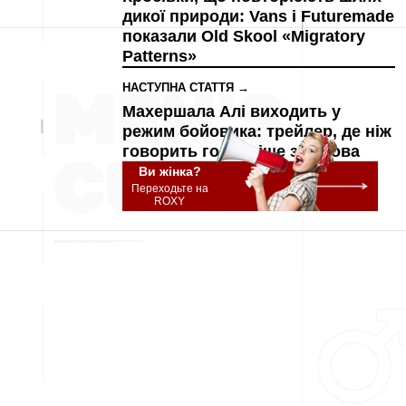
дикої природи: Vans і Futuremade
показали Old Skool «Migratory
Patterns»
НАСТУПНА СТАТТЯ →
Махершала Алі виходить у
режим бойовика: трейлер, де ніж
говорить голосніше за слова
Ви жінка?
Переходьте на
ROXY