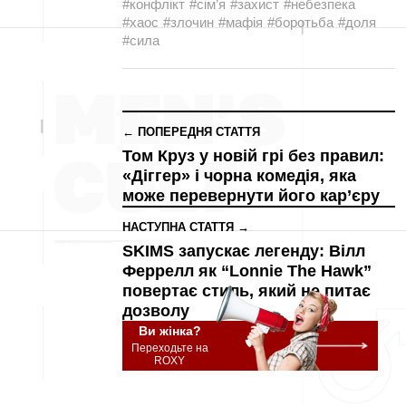
#конфлікт
#сім’я
#захист
#небезпека
#хаос
#злочин
#мафія
#боротьба
#доля
#сила
← ПОПЕРЕДНЯ СТАТТЯ
Том Круз у новій грі без правил:
«Діггер» і чорна комедія, яка
може перевернути його кар’єру
НАСТУПНА СТАТТЯ →
SKIMS запускає легенду: Вілл
Феррелл як “Lonnie The Hawk”
повертає стиль, який не питає
дозволу
Ви жінка?
Переходьте на
ROXY