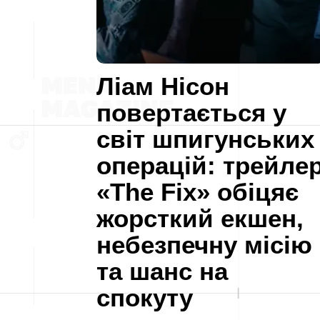
Ліам Нісон
повертається у
світ шпигунських
операцій: трейле
«The Fix» обіцяє
жорсткий екшен,
небезпечну місію
та шанс на
спокуту