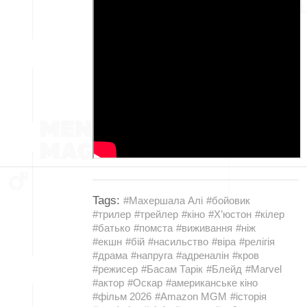
Tags:
#Махершала Алі
#бойовик
#трилер
#трейлер
#кіно
#Х’юстон
#кілер
#батько
#помста
#виживання
#ніж
#екшн
#бій
#насильство
#віра
#релігія
#драма
#напруга
#адреналін
#кров
#режисер
#Басам Тарік
#Блейд
#Marvel
#актор
#Оскар
#американське кіно
#фільм 2026
#Amazon MGM
#історія