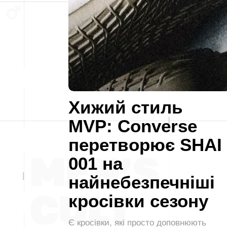
Хижий стиль
MVP: Converse
перетворює SHAI
001 на
найнебезпечніші
кросівки сезону
Є кросівки, які просто доповнюють