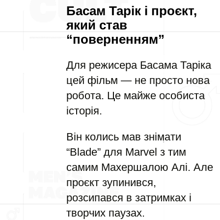
Басам Тарік і проєкт,
який став
“поверненням”
Для режисера Басама Таріка
цей фільм — не просто нова
робота. Це майже особиста
історія.
Він колись мав знімати
“Blade” для Marvel з тим
самим Махершалою Алі. Але
проєкт зупинився,
розсипався в затримках і
творчих паузах.