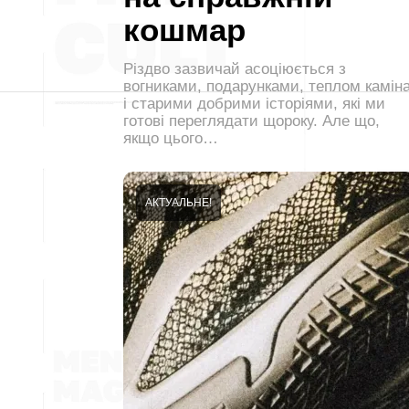
кошмар
Різдво зазвичай асоціюється з
вогниками, подарунками, теплом камін
і старими добрими історіями, які ми
готові переглядати щороку. Але що,
якщо цього…
АКТУАЛЬНЕ!