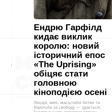
Ендрю Гарфілд
кидає виклик
королю: новий
історичний епос
«The Uprising»
обіцяє стати
головною
кіноподією осені
Лицарі, мечі, масштабні битви та
боротьба за свободу — здається,