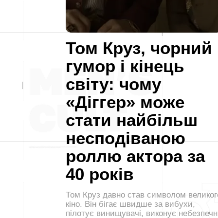
Том Круз, чорний
гумор і кінець
світу: чому
«Діггер» може
стати найбільш
несподіваною
роллю актора за
40 років
Том Круз давно став символом великог
кіно. Він бігає швидше за вибухи,
пілотує винищувачі, виконує небезпечн