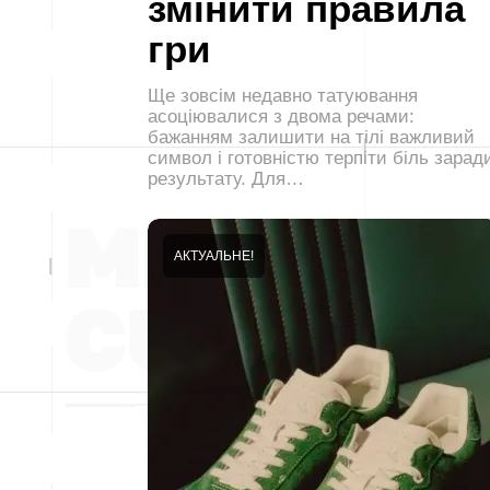
змінити правила
гри
Ще зовсім недавно татуювання
асоціювалися з двома речами:
бажанням залишити на тілі важливий
символ і готовністю терпіти біль зарад
результату. Для…
АКТУАЛЬНЕ!