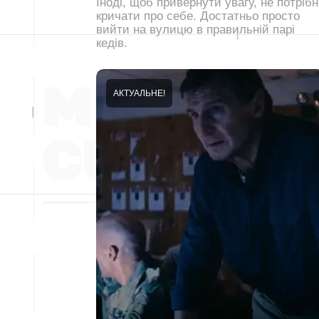
Іноді, щоб привернути увагу, не потрібн
кричати про себе. Достатньо просто
вийти на вулицю в правильній парі
кедів.
АКТУАЛЬНЕ!