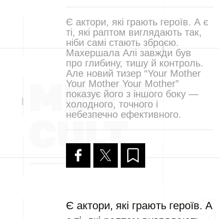
Є актори, які грають героїв. А є
ті, які раптом виглядають так,
ніби самі стають зброєю.
Махершала Алі завжди був
про глибину, тишу й контроль.
Але новий тизер “Your Mother
Your Mother Your Mother”
показує його з іншого боку —
холодного, точного і
небезпечно ефективного.
Є актори, які грають героїв. А