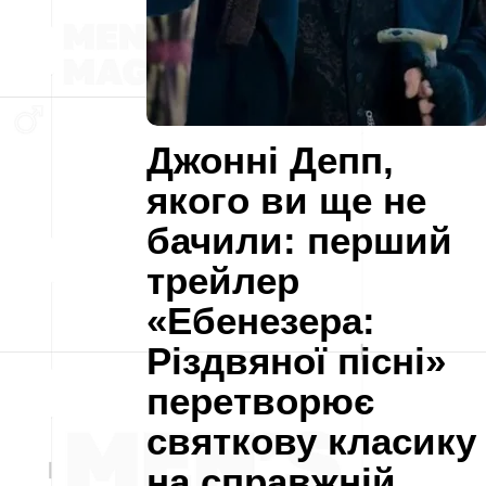
Джонні Депп,
якого ви ще не
бачили: перший
трейлер
«Ебенезера:
Різдвяної пісні»
перетворює
святкову класику
на справжній