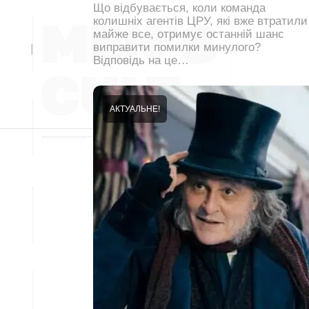
Що відбувається, коли команда
колишніх агентів ЦРУ, які вже втратили
майже все, отримує останній шанс
виправити помилки минулого?
Відповідь на це…
АКТУАЛЬНЕ!