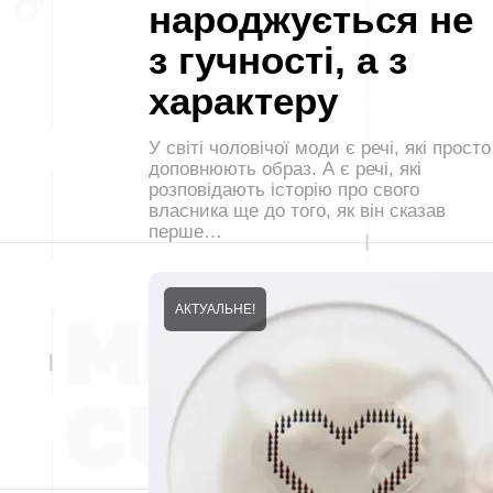
народжується не
з гучності, а з
характеру
У світі чоловічої моди є речі, які просто
доповнюють образ. А є речі, які
розповідають історію про свого
власника ще до того, як він сказав
перше…
АКТУАЛЬНЕ!