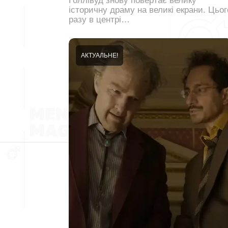
Голлівуд знову повертає велику
історичну драму на великі екрани. Цьог
разу в центрі…
АКТУАЛЬНЕ!