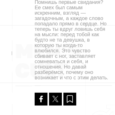
Помнишь первые свидания?
Ее смех был самым
искренним, взгляд —
загадочным, а каждое слово
попадало прямо в сердце. Но
теперь ты вдруг ловишь себя
на мысли: перед тобой как
будто не та девушка, в
которую ты когда-то
влюбился. Это чувство
сбивает с ног, заставляет
сомневаться и себя, и
отношения. Но давай
разберёмся, почему оно
возникает и что с этим делать.