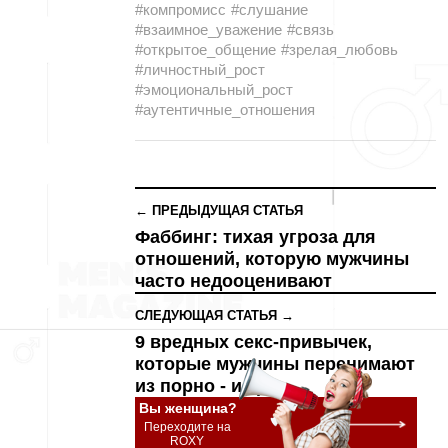
#компромисс
#слушание
#взаимное_уважение
#связь
#открытое_общение
#зрелая_любовь
#личностный_рост
#эмоциональный_рост
#аутентичные_отношения
← ПРЕДЫДУЩАЯ СТАТЬЯ
Фаббинг: тихая угроза для
отношений, которую мужчины
часто недооценивают
СЛЕДУЮЩАЯ СТАТЬЯ →
9 вредных секс-привычек,
которые мужчины перенимают
из порно - и зря
Вы женщина?
Переходите на
ROXY