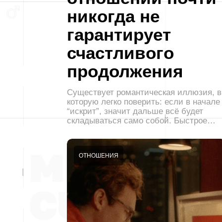
никогда не
гарантирует
счастливого
продолжения
Существует романтическая иллюзия, в
которую легко поверить: если в начале
“искрит”, значит дальше всё будет
складываться само собой. Быстрое…
ОТНОШЕНИЯ