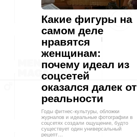
Какие фигуры на
самом деле
нравятся
женщинам:
почему идеал из
соцсетей
оказался далек от
реальности
Годы фитнес-культуры, обложки
журналов и идеальные фотографии в
соцсетях создали ощущение, будто
существует один универсальный
рецепт…