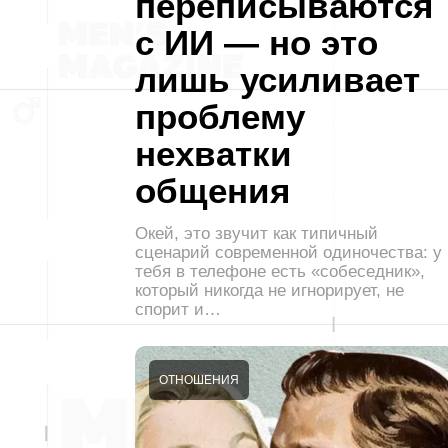
переписываются
с ИИ — но это
лишь усиливает
проблему
нехватки
общения
Окей, это звучит как типичный
сценарий современной одиночества: у
тебя в телефоне есть «собеседник»,
который никогда не игнорирует, не
спорит и…
ОТНОШЕНИЯ