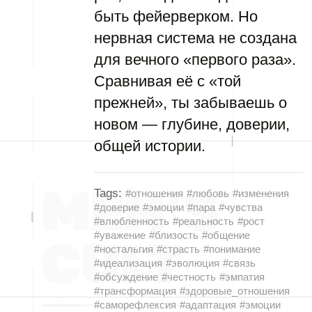
быть фейерверком. Но
нервная система не создана
для вечного «первого раза».
Сравнивая её с «той
прежней», ты забываешь о
новом — глубине, доверии,
общей истории.
Tags:
#отношения
#любовь
#изменения
#доверие
#эмоции
#пара
#чувства
#влюбленность
#реальность
#рост
#уважение
#близость
#общение
#ностальгия
#страсть
#понимание
#идеализация
#эволюция
#связь
#обсуждение
#честность
#эмпатия
#трансформация
#здоровые_отношения
#саморефлексия
#адаптация
#эмоции