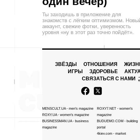
один вечер)
Ты заходишь в приложение для
знакомств с лёгким оптимизмом. Новы
аккаунт, свежие фотки, уверенность
уровня «ну в этот раз точно пойдёт».
ЗВЁЗДЫ
ОТНОШЕНИЯ
ЖИЗН
ИГРЫ
ЗДОРОВЬЕ
АКТУ
СВЯЗАТЬСЯ С НАМИ
MENSCULT.UA
- men's magazine
ROXY7.NET
- women's
ROXY.UA
- women's magazine
magazine
BUSINESSMAN.UA
- business
BUDUEMO.COM
- building
magazine
portal
4kiev.com
- market