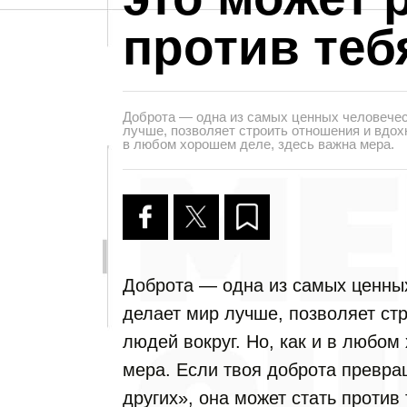
против теб
Доброта — одна из самых ценных человечес
лучше, позволяет строить отношения и вдохн
в любом хорошем деле, здесь важна мера.
Доброта — одна из самых ценных
делает мир лучше, позволяет ст
людей вокруг. Но, как и в любом
мера. Если твоя доброта превра
других», она может стать против 