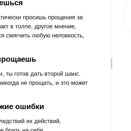
яешься
атически просишь прощения за
кт в толпе, другое мнение,
я смягчить любую неловкость,
 прощаешь
, ты готов дать второй шанс.
икогда не прощать, и это может
ужие ошибки
ледствий их действий,
е брать на себя