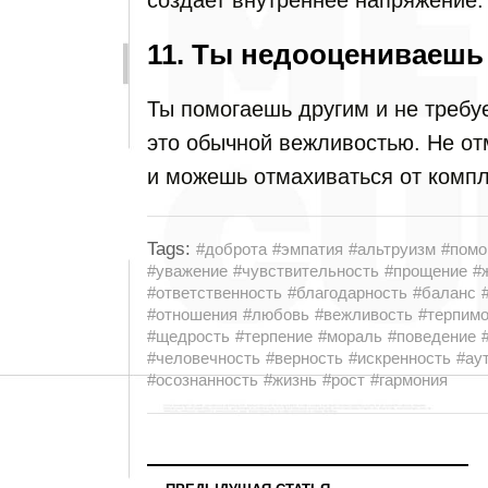
создает внутреннее напряжение.
11. Ты недооцениваешь
Ты помогаешь другим и не требу
это обычной вежливостью. Не от
и можешь отмахиваться от комп
Tags:
#доброта
#эмпатия
#альтруизм
#пом
#уважение
#чувствительность
#прощение
#
#ответственность
#благодарность
#баланс
#отношения
#любовь
#вежливость
#терпимо
#щедрость
#терпение
#мораль
#поведение
#человечность
#верность
#искренность
#ау
#осознанность
#жизнь
#рост
#гармония