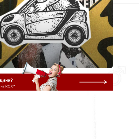
щина?
 на ROXY