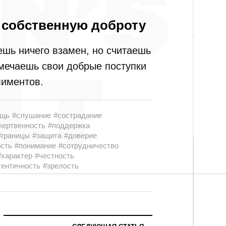
 собственную доброту
ешь ничего взамен, но считаешь
мечаешь свои добрые поступки
лиментов.
ощь
#слушание
#сострадание
жертвенность
#поддержка
#границы
#защита
#доверие
сть
#понимание
#сотрудничество
#характер
#честность
тентичность
#зрелость