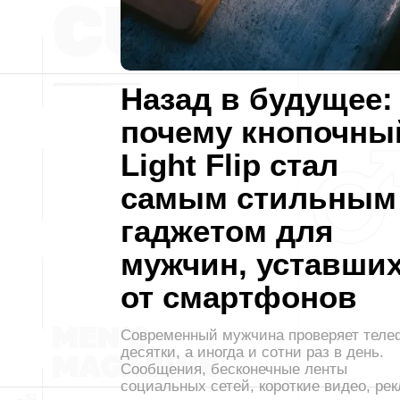
Назад в будущее:
почему кнопочны
Light Flip стал
самым стильным
гаджетом для
мужчин, уставши
от смартфонов
Современный мужчина проверяет теле
десятки, а иногда и сотни раз в день.
Сообщения, бесконечные ленты
социальных сетей, короткие видео, ре