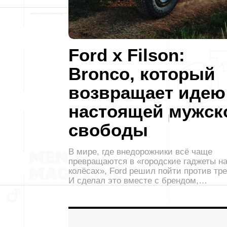
Ford x Filson:
Bronco, который
возвращает идею
настоящей мужск
свободы
В мире, где внедорожники всё чаще
превращаются в «городские гаджеты н
колёсах», Ford решил пойти против тре
И сделал это вместе с брендом,…