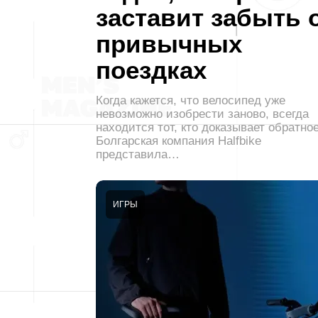
заставит забыть 
привычных
поездках
Когда кажется, что велосипед уже
невозможно изобрести заново, всегда
находится тот, кто доказывает обратное
Болгарская компания Halfbike
представила…
ИГРЫ