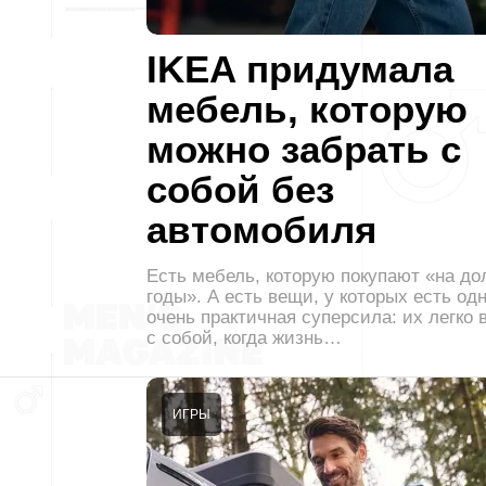
IKEA придумала
мебель, которую
можно забрать с
собой без
автомобиля
Есть мебель, которую покупают «на до
годы». А есть вещи, у которых есть од
очень практичная суперсила: их легко 
с собой, когда жизнь…
ИГРЫ