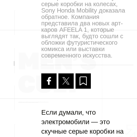
серые коробки на колесах,
Sony Honda Mobility доказала
обратное. Компания
представила два новых арт-
каров AFEELA 1, которые
выглядят так, будто сошли с
обложки футуристического
комикса или выставки
современного искусства.
Если думали, что
электромобили — это
скучные серые коробки на