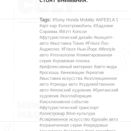
Tags:
#Sony Honda Mobility
#AFEELA 1
#арт-кар
#электромобиль
#Хадзиме
Сораяма
#Мэтт Копсон
#футуристический дизайн
#концепт-
авто
#выставка Токио
#Frieze Лос-
Анджелес
#Frieze Нью-Йорк
#lifestyle
авто
#технологии
#лимитированная
серия
#хромовая пленка
#рефлексивный материал
#авто мода
#роскошь
#инновации
#креатив
#выставка искусства
#коллекционное
авто
#тренды авто
#художественное
авто
#японский художник
#британский
художник
#коллаборация
#эксклюзивное событие
#футуристический транспорт
#электрокар
#поп-культура
#современное искусство
#дизайн авто
#ограниченная серия
#передовые
технологии
#эстетика
#арт-манифест