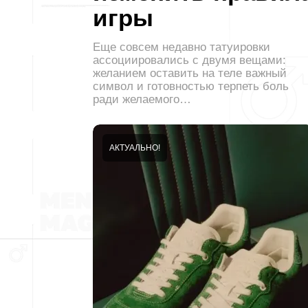
игры
Еще совсем недавно татуировки
ассоциировались с двумя вещами:
желанием оставить на теле важный
символ и готовностью терпеть боль
ради желаемого…
АКТУАЛЬНО!