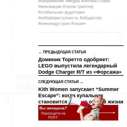
#напряжение
#медиа
#онлайн слава
#инновации
#техно триллер
#глобальная аудитория
#киберпреступность
#общество
#киноиндустрия
#экшен
← ПРЕДЫДУЩАЯ СТАТЬЯ
Доминик Торетто одобряет:
LEGO выпустила легендарный
Dodge Charger R/T из «Форсажа»
СЛЕДУЮЩАЯ СТАТЬЯ →
Kith Women запускает “Summer
Escape”: когда купальник
становится частью образа жизни
Вы женщина?
Переходите на
ROXY