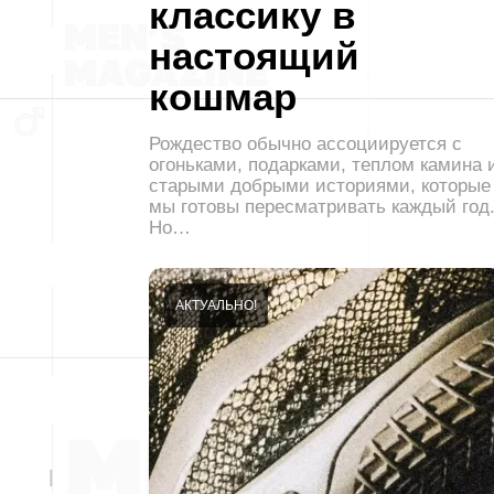
классику в
настоящий
кошмар
Рождество обычно ассоциируется с
огоньками, подарками, теплом камина 
старыми добрыми историями, которые
мы готовы пересматривать каждый год
Но…
АКТУАЛЬНО!