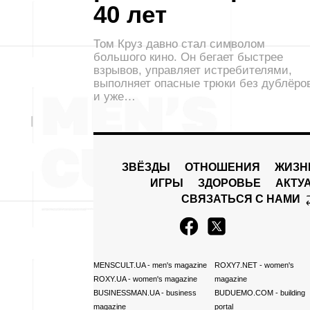
40 лет
Том Круз давно стал символом
большого кино. Он бегает быстрее
взрывов, управляет истребителями,
выполняет опасные трюки без дублёро
и уже…
ЗВЁЗДЫ
ОТНОШЕНИЯ
ЖИЗН
ИГРЫ
ЗДОРОВЬЕ
АКТУ
СВЯЗАТЬСЯ С НАМИ
MENSCULT.UA
- men's magazine
ROXY7.NET
- women's
ROXY.UA
- women's magazine
magazine
BUSINESSMAN.UA
- business
BUDUEMO.COM
- building
magazine
portal