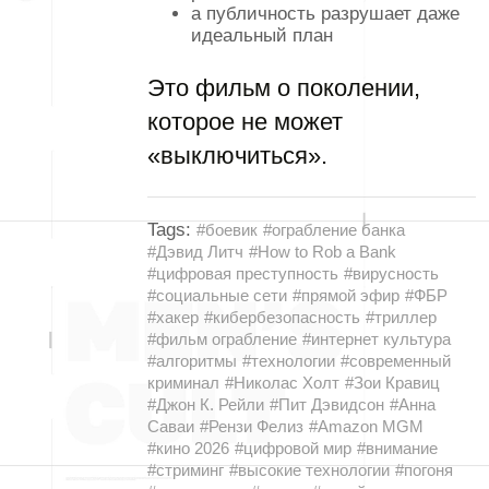
а публичность разрушает даже
идеальный план
Это фильм о поколении,
которое не может
«выключиться».
Tags:
#боевик
#ограбление банка
#Дэвид Литч
#How to Rob a Bank
#цифровая преступность
#вирусность
#социальные сети
#прямой эфир
#ФБР
#хакер
#кибербезопасность
#триллер
#фильм ограбление
#интернет культура
#алгоритмы
#технологии
#современный
криминал
#Николас Холт
#Зои Кравиц
#Джон К. Рейли
#Пит Дэвидсон
#Анна
Саваи
#Рензи Фелиз
#Amazon MGM
#кино 2026
#цифровой мир
#внимание
#стриминг
#высокие технологии
#погоня