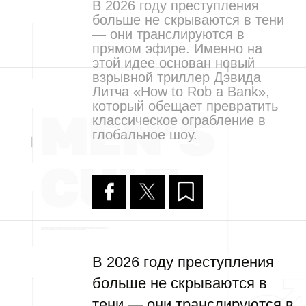
В 2026 году преступления
больше не скрываются в тени
— они транслируются в
прямом эфире. Именно на
этой идее основан новый
взрывной триллер Дэвида
Литча «How to Rob a Bank»,
который обещает превратить
классическое ограбление в
глобальное шоу.
В 2026 году преступления
больше не скрываются в
тени — они транслируются в