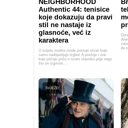
NEIGHBORHOOD
Br
Authentic 44: tenisice
te
koje dokazuju da pravi
mo
stil ne nastaje iz
pr
glasnoće, već iz
Done
karaktera
dvje
zauv
da s
U svijetu muške mode postoje stvari koje
samo nadopunjuju izgled. A postoje i one
koje pričaju priču o svom vlasniku prije nego
što on izgovori…
SVJEŽE!