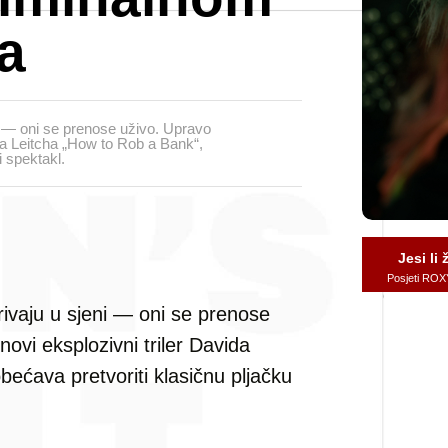
a
ni — oni se prenose uživo. Upravo
vida Leitcha „How to Rob a Bank“,
i spektakl.
Jesi li
Posjeti ROX
krivaju u sjeni — oni se prenose
 novi eksplozivni triler Davida
bećava pretvoriti klasičnu pljačku