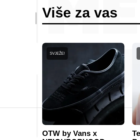
Više za vas
SVJEŽE!
OTW by Vans x
Te