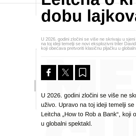
dobu lajkov
U 2026. godini zločini se više ne skrivaju u sje
na toj ideji temelji se novi eksplozivni triler Da
koji obećava pretvoriti klasičnu pljačku u globaln
U 2026. godini zločini se više ne s
uživo. Upravo na toj ideji temelji se
Leitcha „How to Rob a Bank“, koji o
u globalni spektakl.