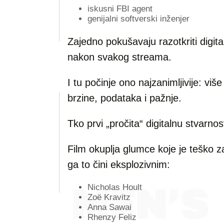
iskusni FBI agent
genijalni softverski inženjer
Zajedno pokušavaju razotkriti digitaln
nakon svakog streama.
I tu počinje ono najzanimljivije: više
brzine, podataka i pažnje.
Tko prvi „pročita“ digitalnu stvarno
Film okuplja glumce koje je teško za
ga to čini eksplozivnim:
Nicholas Hoult
Zoë Kravitz
Anna Sawai
Rhenzy Feliz