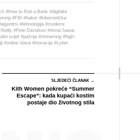
ch
#How to Rob a Bank
#digitalni
eaming
#FBI
#haker
#kibernetička
#algoritmi
#tehnologija
#moderni
Reilly
#Pete Davidson
#Anna Sawai
talni svijet
#pažnja
#streaming
#high-
ji
#online slava
#inovacija
#cyber
SLJEDEĆI ČLANAK →
Kith Women pokreće “Summer
Escape”: kada kupaći kostim
postaje dio životnog stila