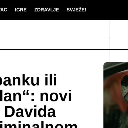
VAC
IGRE
ZDRAVLJE
SVJEŽE!
anku ili
lan“: novi
m Davida
riminalnom