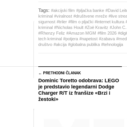
Tags:
#akcijski film
#pljačka banke
#David Leit
kriminal
#viralnost
#društvene mreže
#live str
sigurnost
#triler
#film o pljački
#internet kultura
kriminal
#Nicholas Hoult
#Zoë Kravitz
#John C. 
#Rhenzy Feliz
#Amazon MGM
#film 2026
#digi
tech kriminal
#potjera
#napetost
#zabava
#medi
društvo
#akcija
#globalna publika
#tehnologija
← PRETHODNI ČLANAK
Dominic Toretto odobrava: LEGO
je predstavio legendarni Dodge
Charger R/T iz franšize «Brzi i
žestoki»