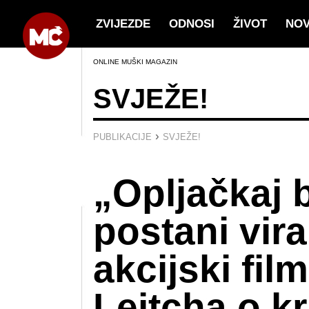
ZVIJEZDE
ODNOSI
ŽIVOT
NO
ONLINE MUŠKI MAGAZIN
SVJEŽE!
›
PUBLIKACIJE
SVJEŽE!
„Opljačkaj b
postani vira
akcijski fil
Leitcha o k