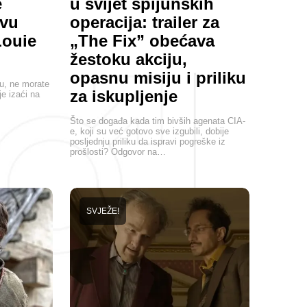
e
u svijet špijunskih
ovu
operacija: trailer za
Louie
„The Fix” obećava
žestoku akciju,
opasnu misiju i priliku
ju, ne morate
za iskupljenje
je izaći na
Što se događa kada tim bivših agenata CIA-
e, koji su već gotovo sve izgubili, dobije
posljednju priliku da ispravi pogreške iz
prošlosti? Odgovor na…
SVJEŽE!