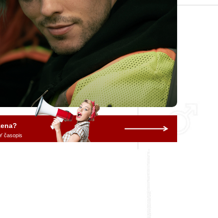
 žena?
Y časopis