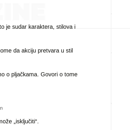
 je sudar karaktera, stilova i
ome da akciju pretvara u stil
mo o pljačkama. Govori o tome
an
ože „isključiti“.