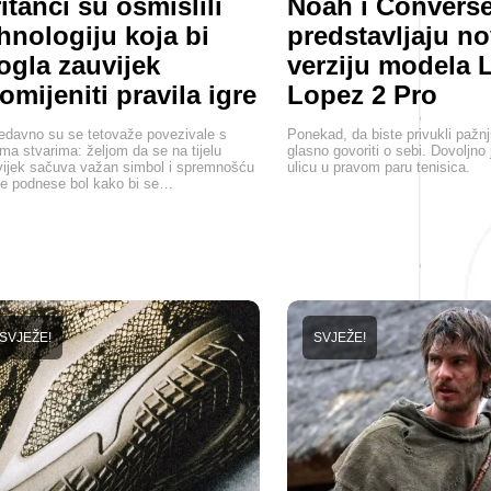
itanci su osmislili
Noah i Convers
hnologiju koja bi
predstavljaju n
gla zauvijek
verziju modela 
omijeniti pravila igre
Lopez 2 Pro
davno su se tetovaže povezivale s
Ponekad, da biste privukli pažn
ma stvarima: željom da se na tijelu
glasno govoriti o sebi. Dovoljno 
ijek sačuva važan simbol i spremnošću
ulicu u pravom paru tenisica.
e podnese bol kako bi se…
SVJEŽE!
SVJEŽE!