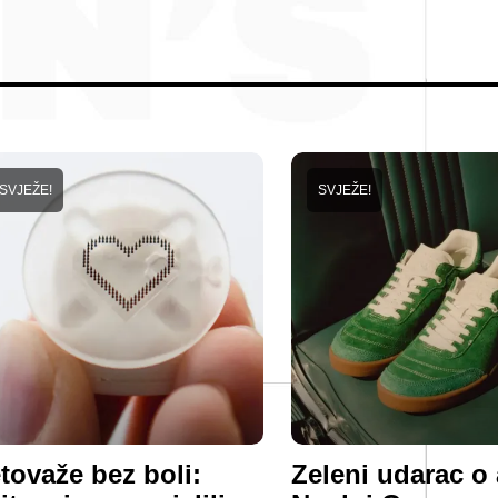
SVJEŽE!
SVJEŽE!
tovaže bez boli:
Zeleni udarac o 