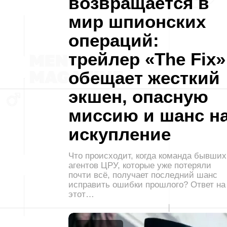
возвращается в
мир шпионских
операций:
трейлер «The Fix»
обещает жесткий
экшен, опасную
миссию и шанс н
искупление
Что происходит, когда команда бывших
агентов ЦРУ, которые уже потеряли
почти всё, получает последний шанс
исправить ошибки прошлого? Ответ на
этот…