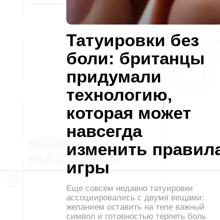
Татуировки без
боли: британцы
придумали
технологию,
которая может
навсегда
изменить правил
игры
Еще совсем недавно татуировки
ассоциировались с двумя вещами:
желанием оставить на теле важный
символ и готовностью терпеть боль