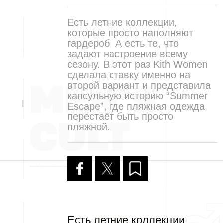
Есть летние коллекции,
которые просто наполняют
гардероб. А есть те, что
задают настроение всему
сезону. В этот раз Kith Women
сделала ставку именно на
второй вариант и представила
капсульную историю “Summer
Escape”, где пляжная одежда
перестаёт быть просто
пляжной.
Есть летние коллекции,