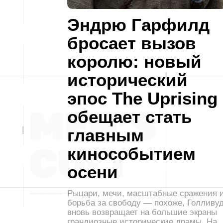
Эндрю Гарфилд
бросает вызов
королю: новый
исторический
эпос The Uprising
обещает стать
главным
кинособытием
осени
Рыцари, мечи, масштабные сражения 
борьба за свободу — похоже, Голливу
вновь возвращает на большие экраны
грандиозные исторические драмы. На