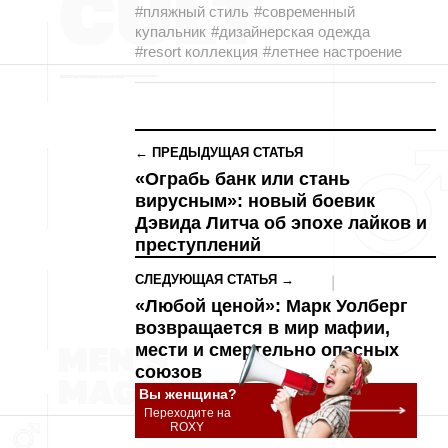
#пляжный стиль
#современный
купальник
#дизайнерская одежда
#resort коллекция
#летнее настроение
← ПРЕДЫДУЩАЯ СТАТЬЯ
«Ограбь банк или стань
вирусным»: новый боевик
Дэвида Литча об эпохе лайков и
преступлений
СЛЕДУЮЩАЯ СТАТЬЯ →
«Любой ценой»: Марк Уолберг
возвращается в мир мафии,
мести и смертельно опасных
союзов
Вы женщина?
Переходите на
ROXY