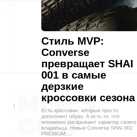
Стиль MVP:
Converse
превращает SHAI
001 в самые
дерзкие
кроссовки сезона
Есть кроссовки, которые просто
дополняют образ. А есть те, что
мгновенно раскрывают характер своего
владельца. Новые Converse SHAI 001
PREMIUM:…