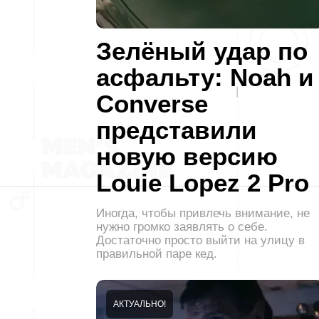
Зелёный удар по
асфальту: Noah и
Converse
представили
новую версию
Louie Lopez 2 Pro
Иногда, чтобы привлечь внимание, не
нужно громко заявлять о себе.
Достаточно просто выйти на улицу в
правильной паре кед.
АКТУАЛЬНО!