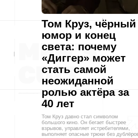
Том Круз, чёрный
юмор и конец
света: почему
«Диггер» может
стать самой
неожиданной
ролью актёра за
40 лет
Том Круз давно стал символом
большого кино. Он бегает быстрее
взрывов, управляет истребителями,
выполняет опасные трюки без дублёро