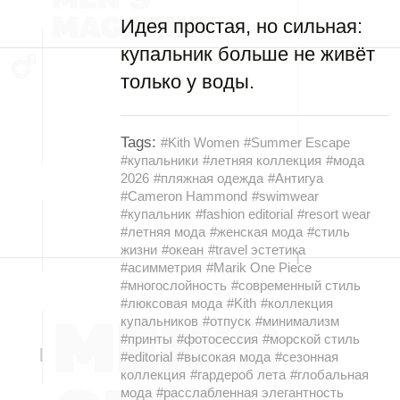
Идея простая, но сильная:
купальник больше не живёт
только у воды.
Tags:
#Kith Women
#Summer Escape
#купальники
#летняя коллекция
#мода
2026
#пляжная одежда
#Антигуа
#Cameron Hammond
#swimwear
#купальник
#fashion editorial
#resort wear
#летняя мода
#женская мода
#стиль
жизни
#океан
#travel эстетика
#асимметрия
#Marik One Piece
#многослойность
#современный стиль
#люксовая мода
#Kith
#коллекция
купальников
#отпуск
#минимализм
#принты
#фотосессия
#морской стиль
#editorial
#высокая мода
#сезонная
коллекция
#гардероб лета
#глобальная
мода
#расслабленная элегантность