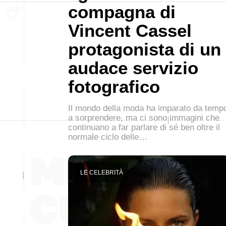
compagna di
Vincent Cassel
protagonista di un
audace servizio
fotografico
Il mondo della moda ha imparato da temp
a sorprendere, ma ci sono immagini che
continuano a far parlare di sé ben oltre il
normale ciclo delle…
LE CELEBRITÀ