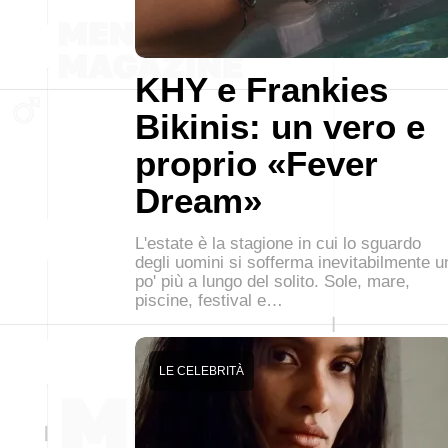
KHY e Frankies
Bikinis: un vero e
proprio «Fever
Dream»
L'estate è la stagione in cui lo sguardo
degli uomini si sofferma inevitabilmente u
po' più a lungo del solito. Sole, mare,
piscine, festival e…
LE CELEBRITÀ