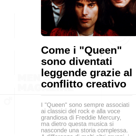
Come i "Queen"
sono diventati
leggende grazie al
conflitto creativo
I "Queen" sono sempre associati
ai classici del rock e alla voce
grandiosa di Freddie Mercury,
ma dietro questa musica si
nasconde una storia complessa.