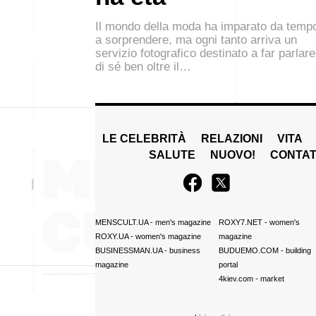
Il mondo della moda ha imparato da temp
a sorprendere, ma ogni tanto arriva un
servizio fotografico destinato a far parlare
di sé ben oltre il…
LE CELEBRITÀ
RELAZIONI
VITA
SALUTE
NUOVO!
CONTAT
MENSCULT.UA
- men's magazine
ROXY7.NET
- women's
ROXY.UA
- women's magazine
magazine
BUSINESSMAN.UA
- business
BUDUEMO.COM
- building
magazine
portal
4kiev.com
- market