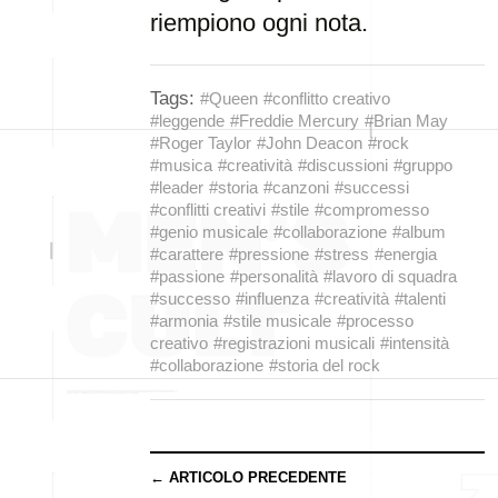
riempiono ogni nota.
Tags:
#Queen
#conflitto creativo
#leggende
#Freddie Mercury
#Brian May
#Roger Taylor
#John Deacon
#rock
#musica
#creatività
#discussioni
#gruppo
#leader
#storia
#canzoni
#successi
#conflitti creativi
#stile
#compromesso
#genio musicale
#collaborazione
#album
#carattere
#pressione
#stress
#energia
#passione
#personalità
#lavoro di squadra
#successo
#influenza
#creatività
#talenti
#armonia
#stile musicale
#processo
creativo
#registrazioni musicali
#intensità
#collaborazione
#storia del rock
← ARTICOLO PRECEDENTE