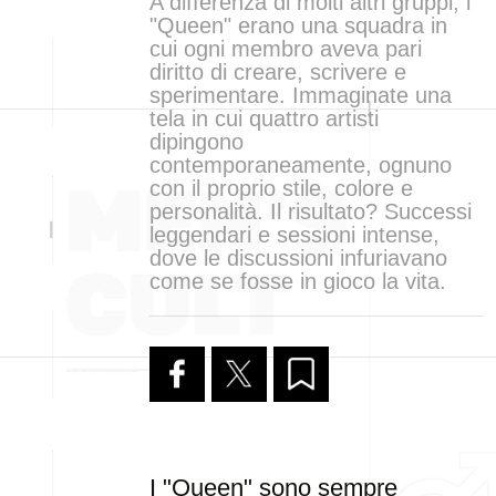
A differenza di molti altri gruppi, i
"Queen" erano una squadra in
cui ogni membro aveva pari
diritto di creare, scrivere e
sperimentare. Immaginate una
tela in cui quattro artisti
dipingono
contemporaneamente, ognuno
con il proprio stile, colore e
personalità. Il risultato? Successi
leggendari e sessioni intense,
dove le discussioni infuriavano
come se fosse in gioco la vita.
I "Queen" sono sempre