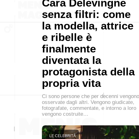
Cara Delevingne
senza filtri: come
la modella, attrice
e ribelle è
finalmente
diventata la
protagonista della
propria vita
Ci sono persone che per decenni vengon
osservate dagli altri. Vengono giudicate,
fotografate, commentate, e intorno a loro
vengono costruite…
LE CELEBRITÀ