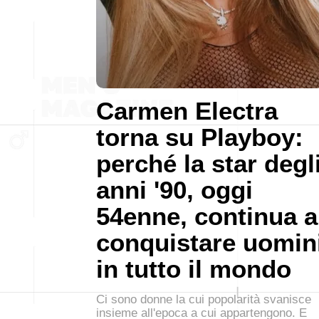
Carmen Electra
torna su Playboy:
perché la star degl
anni '90, oggi
54enne, continua a
conquistare uomin
in tutto il mondo
Ci sono donne la cui popolarità svanisce
insieme all'epoca a cui appartengono. E