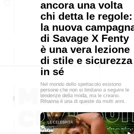
ancora una volta
chi detta le regole:
la nuova campagn
di Savage X Fenty
è una vera lezione
di stile e sicurezza
in sé
Nel mondo dello spettacolo esistono
persone che non si limitano a seguire le
tendenze della moda, ma le creano.
Rihanna è una di queste da molti anni.
LE CELEBRITÀ