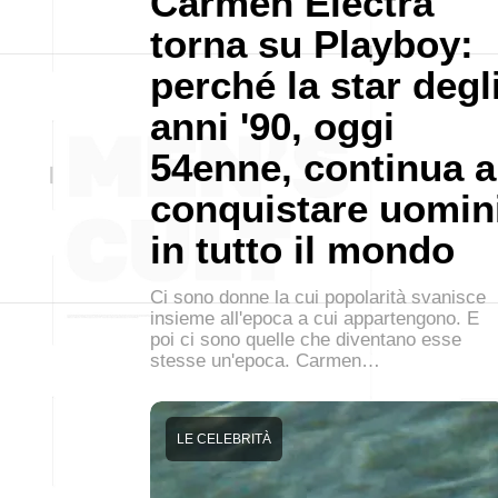
Carmen Electra
torna su Playboy:
perché la star degl
anni '90, oggi
54enne, continua a
conquistare uomin
in tutto il mondo
Ci sono donne la cui popolarità svanisce
insieme all'epoca a cui appartengono. E
poi ci sono quelle che diventano esse
stesse un'epoca. Carmen…
LE CELEBRITÀ