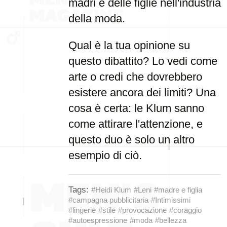
madri e delle figlie nell'industria
della moda.
Qual è la tua opinione su
questo dibattito? Lo vedi come
arte o credi che dovrebbero
esistere ancora dei limiti? Una
cosa è certa: le Klum sanno
come attirare l'attenzione, e
questo duo è solo un altro
esempio di ciò.
Tags:
#Heidi Klum
#Leni
#madre e figlia
#campagna pubblicitaria
#Intimissimi
#lingerie
#stile
#provocazione
#coraggio
#autoespressione
#moda
#bellezza