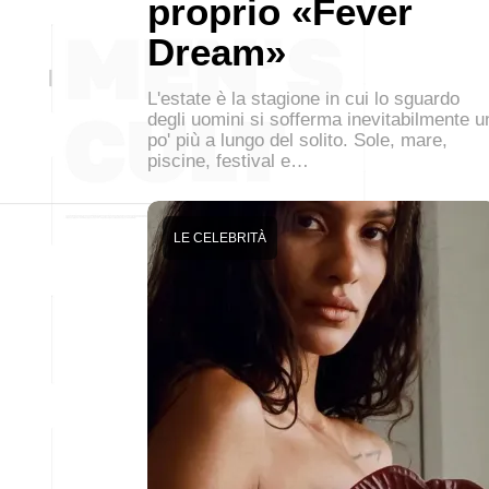
proprio «Fever
Dream»
L'estate è la stagione in cui lo sguardo
degli uomini si sofferma inevitabilmente u
po' più a lungo del solito. Sole, mare,
piscine, festival e…
LE CELEBRITÀ