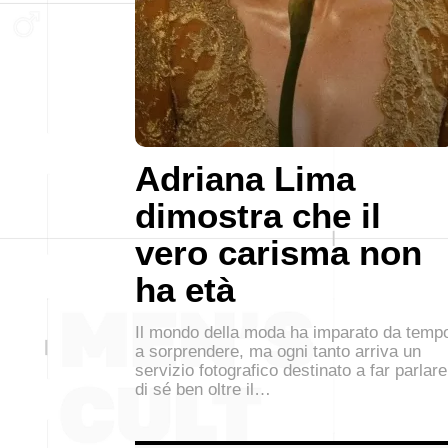
Adriana Lima
dimostra che il
vero carisma non
ha età
Il mondo della moda ha imparato da temp
a sorprendere, ma ogni tanto arriva un
servizio fotografico destinato a far parlare
di sé ben oltre il…