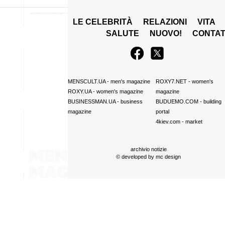
LE CELEBRITÀ
RELAZIONI
VITA
SALUTE
NUOVO!
CONTAT
MENSCULT.UA
- men's magazine
ROXY7.NET
- women's
ROXY.UA
- women's magazine
magazine
BUSINESSMAN.UA
- business
BUDUEMO.COM
- building
magazine
portal
4kiev.com
- market
archivio notizie
© developed by
mc design