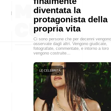
finalmente
diventata la
protagonista della
propria vita
Ci sono persone che per decenni vengon
osservate dagli altri. Vengono giudicate,
fotografate, commentate, e intorno a loro
vengono costruite…
LE CELEBRITÀ