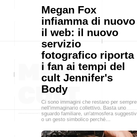
Megan Fox
infiamma di nuovo
il web: il nuovo
servizio
fotografico riporta
i fan ai tempi del
cult Jennifer's
Body
Ci sono immagini che restano per sempre
nell'immaginario collettivo. Basta uno
sguardo familiare, un'atmosfera suggesti
o un gesto simbolico perché…