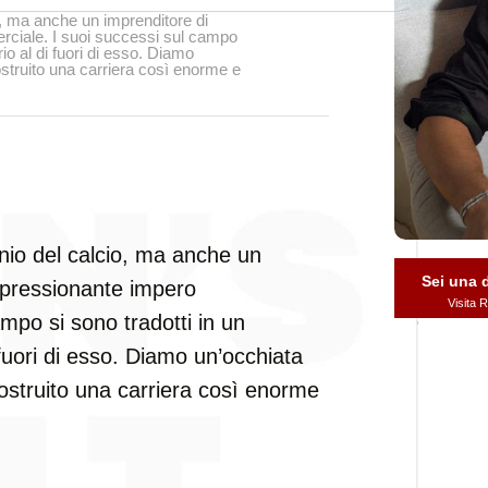
o, ma anche un imprenditore di
ciale. I suoi successi sul campo
io al di fuori di esso. Diamo
struito una carriera così enorme e
nio del calcio, ma anche un
Sei una
mpressionante impero
Visita
mpo si sono tradotti in un
fuori di esso. Diamo un’occhiata
ostruito una carriera così enorme