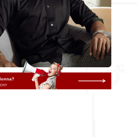
 donna?
 ROXY