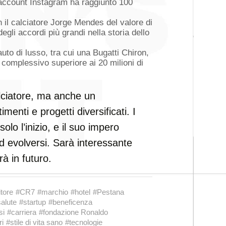
i account Instagram ha raggiunto 100
 il calciatore Jorge Mendes del valore di
degli accordi più grandi nella storia dello
to di lusso, tra cui una Bugatti Chiron,
 complessivo superiore ai 20 milioni di
lciatore, ma anche un
enti e progetti diversificati. I
lo l’inizio, e il suo impero
 evolversi. Sarà interessante
à in futuro.
tore
#CR7
#marchio
#hotel
#Pestana
alute
#startup
#beneficenza
si
#carriera
#fondazione Ronaldo
ri
#stile di vita sano
#tecnologie