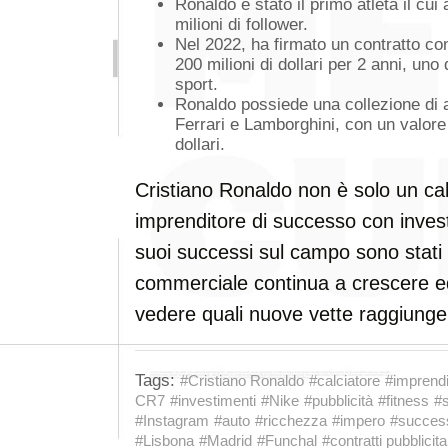
Ronaldo è stato il primo atleta il cu
milioni di follower.
Nel 2022, ha firmato un contratto con
200 milioni di dollari per 2 anni, uno 
sport.
Ronaldo possiede una collezione di au
Ferrari e Lamborghini, con un valore
dollari.
Cristiano Ronaldo non è solo un ca
imprenditore di successo con investim
suoi successi sul campo sono stati so
commerciale continua a crescere ed
vedere quali nuove vette raggiunger
Tags:
#Cristiano Ronaldo
#calciatore
#imprendi
CR7
#investimenti
#Nike
#pubblicità
#fitness
#s
#Instagram
#auto
#ricchezza
#impero
#succes
#Lisbona
#Madrid
#Funchal
#contratti pubblicita