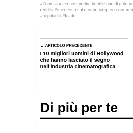
#Zoom
#successi sportivi
#collezione di auto
#n
reddito
#successo sul campo
#impero commerc
#popolarità
#leader
← ARTICOLO PRECEDENTE
I 10 migliori uomini di Hollywood
che hanno lasciato il segno
nell'industria cinematografica
Di più per te