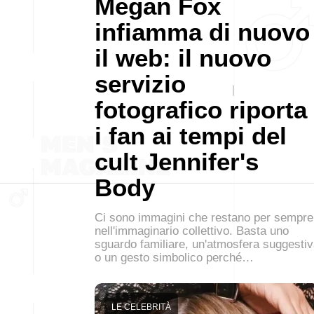
Megan Fox
infiamma di nuovo
il web: il nuovo
servizio
fotografico riporta
i fan ai tempi del
cult Jennifer's
Body
Ci sono immagini che restano per sempre
nell'immaginario collettivo. Basta uno
sguardo familiare, un'atmosfera suggesti
o un gesto simbolico perché…
LE CELEBRITÀ