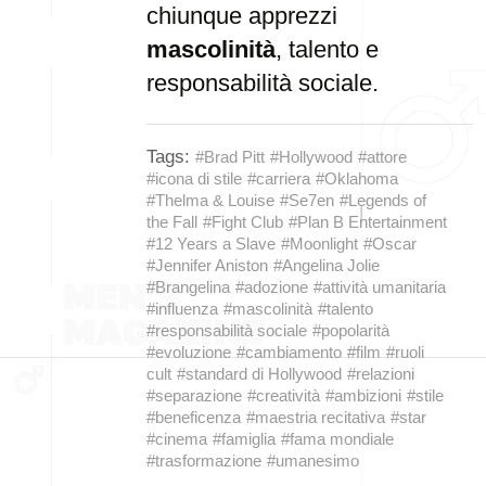
chiunque apprezzi
mascolinità
, talento e
responsabilità sociale.
Tags:
#Brad Pitt
#Hollywood
#attore
#icona di stile
#carriera
#Oklahoma
#Thelma & Louise
#Se7en
#Legends of
the Fall
#Fight Club
#Plan B Entertainment
#12 Years a Slave
#Moonlight
#Oscar
#Jennifer Aniston
#Angelina Jolie
#Brangelina
#adozione
#attività umanitaria
#influenza
#mascolinità
#talento
#responsabilità sociale
#popolarità
#evoluzione
#cambiamento
#film
#ruoli
cult
#standard di Hollywood
#relazioni
#separazione
#creatività
#ambizioni
#stile
#beneficenza
#maestria recitativa
#star
#cinema
#famiglia
#fama mondiale
#trasformazione
#umanesimo