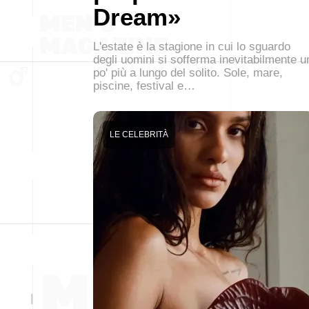
Dream»
L'estate è la stagione in cui lo sguardo
degli uomini si sofferma inevitabilmente u
po' più a lungo del solito. Sole, mare,
piscine, festival e…
LE CELEBRITÀ