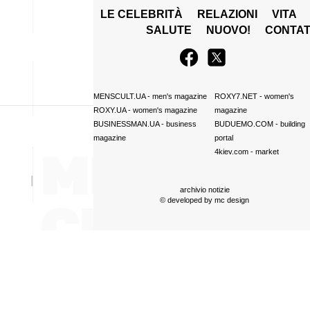
LE CELEBRITÀ
RELAZIONI
VITA
SALUTE
NUOVO!
CONTAT
MENSCULT.UA
- men's magazine
ROXY7.NET
- women's
ROXY.UA
- women's magazine
magazine
BUSINESSMAN.UA
- business
BUDUEMO.COM
- building
magazine
portal
4kiev.com
- market
archivio notizie
© developed by
mc design