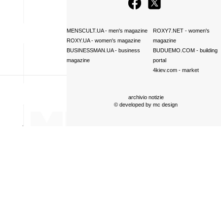
MENSCULT.UA
- men's magazine
ROXY7.NET
- women's
ROXY.UA
- women's magazine
magazine
BUSINESSMAN.UA
- business
BUDUEMO.COM
- building
magazine
portal
4kiev.com
- market
archivio notizie
© developed by
mc design