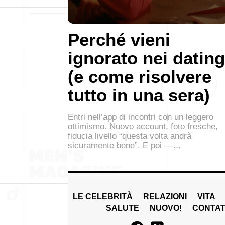
Perché vieni
ignorato nei dating
(e come risolvere
tutto in una sera)
Entri nell’app di incontri con un leggero
ottimismo. Nuovo account, foto fresche,
fiducia livello “questa volta andrà
sicuramente bene”. E poi —…
LE CELEBRITÀ
RELAZIONI
VITA
SALUTE
NUOVO!
CONTAT