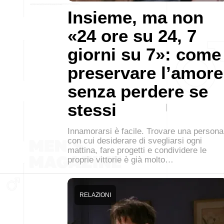
Insieme, ma non
«24 ore su 24, 7
giorni su 7»: come
preservare l’amore
senza perdere se
stessi
Innamorarsi è facile. Trovare una persona
con cui desiderare di svegliarsi ogni
mattina, fare progetti e condividere le
proprie vittorie è già molto…
RELAZIONI