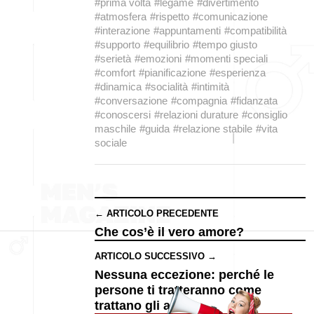
#prima volta
#legame
#divertimento
#atmosfera
#rispetto
#comunicazione
#interazione
#appuntamenti
#compatibilità
#supporto
#equilibrio
#tempo giusto
#serietà
#emozioni
#momenti speciali
#comfort
#pianificazione
#esperienza
#dinamica
#socialità
#intimità
#conversazione
#compagnia
#fidanzata
#conoscersi
#relazioni durature
#consiglio
maschile
#guida
#relazione stabile
#vita
sociale
← ARTICOLO PRECEDENTE
Che cos’è il vero amore?
ARTICOLO SUCCESSIVO →
Nessuna eccezione: perché le
persone ti tratteranno come
trattano gli altri