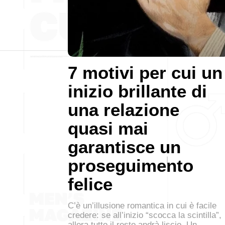
7 motivi per cui un
inizio brillante di
una relazione
quasi mai
garantisce un
proseguimento
felice
C’è un’illusione romantica in cui è facile
credere: se all’inizio “scocca la scintilla”,
allora tutto il resto andrà liscio. Un