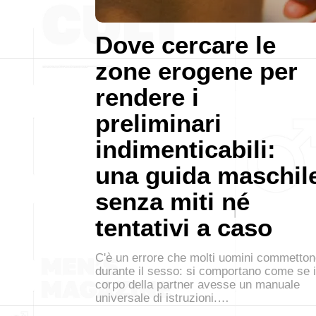
Dove cercare le
zone erogene per
rendere i
preliminari
indimenticabili:
una guida maschil
senza miti né
tentativi a caso
C'è un errore che molti uomini commetto
durante il sesso: si comportano come se i
corpo della partner avesse un manuale
universale di istruzioni.…