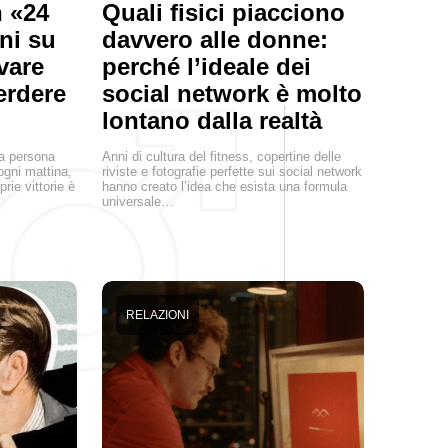
 «24
Quali fisici piacciono
rni su
davvero alle donne:
vare
perché l’ideale dei
erdere
social network è molto
lontano dalla realtà
na persona
Anni di cultura del fitness, copertine delle
ogni mattina,
riviste e fotografie perfette sui social network
prie vittorie è
hanno creato l’idea che esista una formula
universale…
RELAZIONI