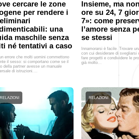
ve cercare le zone
Insieme, ma non
ogene per rendere i
ore su 24, 7 gio
eliminari
7»: come preser
dimenticabili: una
l’amore senza p
ida maschile senza
se stessi
ti né tentativi a caso
Innamorarsi è facile. Trovare u
con cui desiderare di svegliarsi 
un errore che molti uomini commettono
fare progetti e condividere le pro
nte il sesso: si comportano come se il
già molto…
o della partner avesse un manuale
ersale di istruzioni.…
RELAZIONI
RELAZIONI