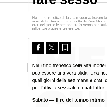
Nel ritmo frenetico della vita moderna, trovare t
vera sfida. Una ricerca condotta da Pour Moi rive
orari del giorno le persone preferiscono per l’attiv
influenzano queste preferenze.
Nel ritmo frenetico della vita moder
può essere una vera sfida. Una ric
quali giorni della settimana e orari
per l’attività sessuale e quali fatto
Sabato — Il re del tempo intimo