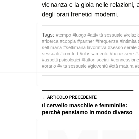
vicinanza e la gioia nelle relazioni
degli orari frenetici moderni.
Tags:
#tempo
#luogo
#attività sessuale
#relazi
#ricerca
#coppia
#partner
#frequenza
#intimità
settimana
#settimana lavorativa
#sesso serale
sessuali
#comfort
#rilassamento
#benessere
#
#aspetti psicologici
#fattori sociali
#connessione
#orario
#vita sessuale
#gioventù
#età matura
#a
← ARTICOLO PRECEDENTE
Il cervello maschile e femminile:
perché pensiamo in modo diverso