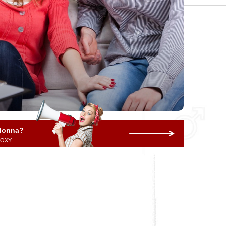
 donna?
 ROXY