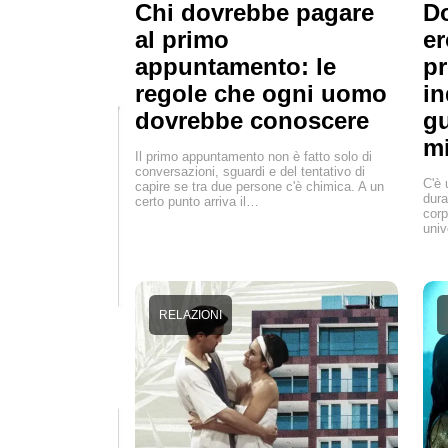
Chi dovrebbe pagare
Do
al primo
er
appuntamento: le
pr
regole che ogni uomo
in
dovrebbe conoscere
gu
mi
Il primo appuntamento non è fatto solo di
conversazioni, sguardi e del tentativo di
C'è 
capire se tra due persone c'è chimica. A un
dura
certo punto arriva il…
corp
univ
RELAZIONI