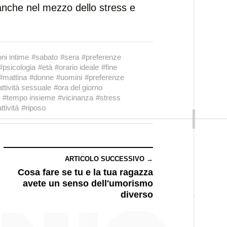
, anche nel mezzo dello stress e
oni intime
#sabato
#sera
#preferenze
#psicologia
#età
#orario ideale
#fine
#mattina
#donne
#uomini
#preferenze
attività sessuale
#ora del giorno
#tempo insieme
#vicinanza
#stress
ttività
#riposo
ARTICOLO SUCCESSIVO →
Cosa fare se tu e la tua ragazza
avete un senso dell'umorismo
diverso