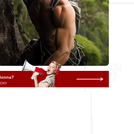
 donna?
 ROXY