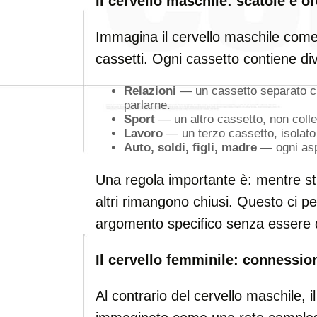
Il cervello maschile: scatole e o
Immagina il cervello maschile com
cassetti. Ogni cassetto contiene dive
Relazioni
— un cassetto separato c
parlarne.
Sport
— un altro cassetto, non colleg
Lavoro
— un terzo cassetto, isolato da
Auto, soldi, figli, madre
— ogni aspe
Una regola importante è: mentre st
altri rimangono chiusi. Questo ci p
argomento specifico senza essere dis
Il cervello femminile: connessio
Al contrario del cervello maschile, 