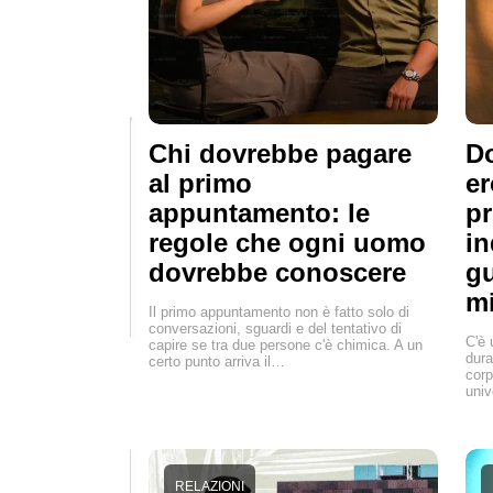
Chi dovrebbe pagare
Do
al primo
er
appuntamento: le
pr
regole che ogni uomo
in
dovrebbe conoscere
gu
mi
Il primo appuntamento non è fatto solo di
conversazioni, sguardi e del tentativo di
C'è 
capire se tra due persone c'è chimica. A un
dura
certo punto arriva il…
corp
univ
RELAZIONI