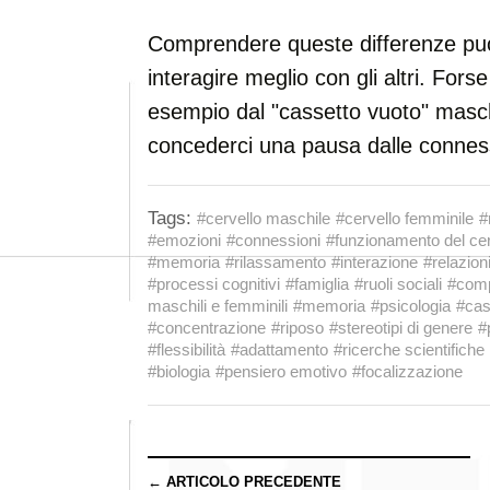
Comprendere queste differenze può
interagire meglio con gli altri. For
esempio dal "cassetto vuoto" masc
concederci una pausa dalle connessi
Tags:
#cervello maschile
#cervello femminile
#
#emozioni
#connessioni
#funzionamento del cer
#memoria
#rilassamento
#interazione
#relazion
#processi cognitivi
#famiglia
#ruoli sociali
#com
maschili e femminili
#memoria
#psicologia
#cas
#concentrazione
#riposo
#stereotipi di genere
#
#flessibilità
#adattamento
#ricerche scientifiche
#biologia
#pensiero emotivo
#focalizzazione
← ARTICOLO PRECEDENTE