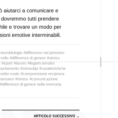
 aiutarci a comunicare e
se dovremmo tutti prendere
hile e trovare un modo per
oni emotive interminabili.
neurobiologia
#differenze nel pensiero
vello
#differenze di genere
#stress
i
#sport
#lavoro
#legami emotivi
portamento
#stereotipi
#caratteristiche
setto vuoto
#comprensione reciproca
pensiero
#stress
#comunicazione
#differenze di genere nella memoria
ARTICOLO SUCCESSIVO →