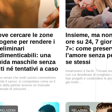
ve cercare le zone
Insieme, ma non
ogene per rendere i
ore su 24, 7 gio
eliminari
7»: come preser
dimenticabili: una
l’amore senza p
ida maschile senza
se stessi
ti né tentativi a caso
Innamorarsi è facile. Trovare u
con cui desiderare di svegliarsi 
un errore che molti uomini commettono
fare progetti e condividere le pro
nte il sesso: si comportano come se il
già molto…
o della partner avesse un manuale
ersale di istruzioni.…
RELAZIONI
RELAZIONI