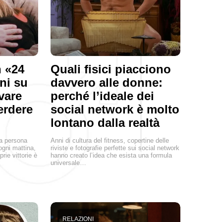
 «24
Quali fisici piacciono
rni su
davvero alle donne:
vare
perché l’ideale dei
erdere
social network è molto
lontano dalla realtà
na persona
Anni di cultura del fitness, copertine delle
ogni mattina,
riviste e fotografie perfette sui social network
prie vittorie è
hanno creato l’idea che esista una formula
universale…
RELAZIONI