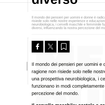
Il mondo dei pensieri per uomini e donne è radic
risiede solo nelle nostre esperienze e educazio
neurobiologica, i cervelli maschile e femminile
diversi, influenzando la nostra percezione del m
Il mondo dei pensieri per uomini e 
ragione non risiede solo nelle nos
una prospettiva neurobiologica, i ce
funzionano in modi completamente d
percezione del mondo.