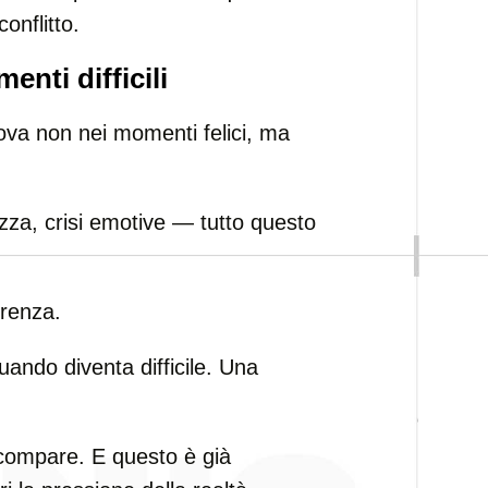
onflitto.
enti difficili
ova non nei momenti felici, ma
ezza, crisi emotive — tutto questo
erenza.
uando diventa difficile. Una
scompare. E questo è già