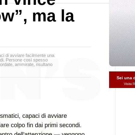
ow”, ma la
paci di avviare facilmente una
ondi. Persone così spesso
cordate, ammirate, risultano
Sei una
Visita
rismatici, capaci di avviare
are colpo fin dai primi secondi.
entro dell’attenzione — vengono