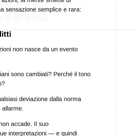
 azioni, la mente smette di
a sensazione semplice e rara:
itti
lazioni non nasce da un evento
iani sono cambiati? Perché il tono
o?
alsiasi deviazione dalla norma
 allarme.
non accade. Il suo
e interpretazioni — e quindi