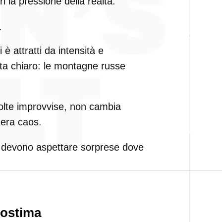
i la pressione della realtà.
à
 è attratti da intensità e
nta chiaro: le montagne russe
olte improvvise, non cambia
nera caos.
 si devono aspettare sorprese dove
utostima