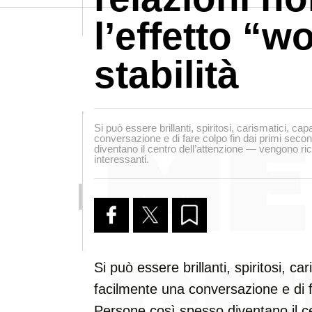
l’effetto “w
stabilità
Si può essere brillanti, spiritosi, carismatici, ca
conversazione e di fare colpo fin dai primi sec
diventano il centro dell’attenzione — vengono ri
interessanti.
Si può essere brillanti, spiritosi, ca
facilmente una conversazione e di f
Persone così spesso diventano il c