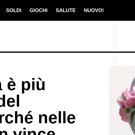
SOLDI
GIOCHI
SALUTE
NUOVO!
à è più
del
rché nelle
on vince