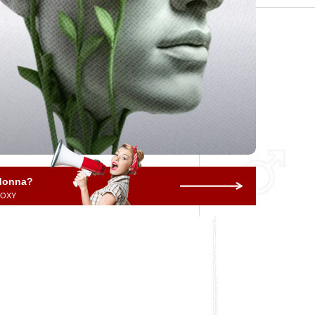
 donna?
 ROXY