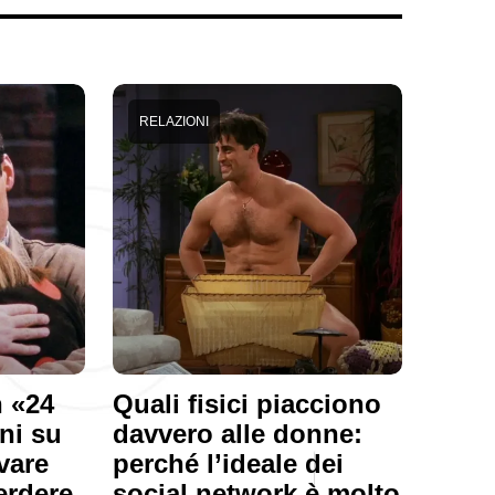
RELAZIONI
 «24
Quali fisici piacciono
rni su
davvero alle donne:
vare
perché l’ideale dei
erdere
social network è molto