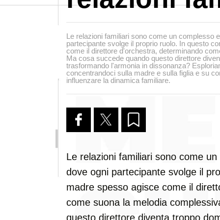
Le relazioni familiari sono come un complesso 
partecipante svolge il proprio ruolo. In questo 
come il direttore d'orchestra, determinando co
Ma cosa succede quando questo direttore diven
trasformando l'armonia in dissonanza? Esplori
concentrandoci sulla madre e sulla figlia e su
influenzare la dinamica familiare.
Le relazioni familiari sono come 
dove ogni partecipante svolge il pro
madre spesso agisce come il dirett
come suona la melodia complessi
questo direttore diventa troppo do