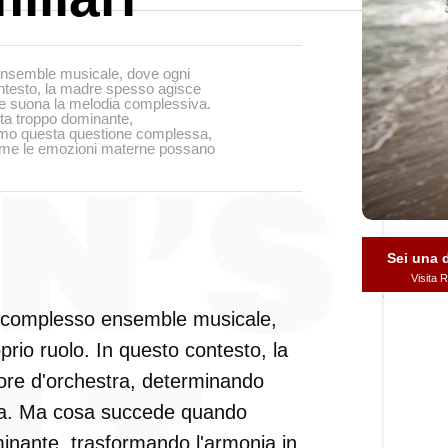
ensemble musicale, dove ogni
contesto, la madre spesso agisce
me suona la melodia complessiva.
ta troppo dominante,
amo questa questione complessa,
 come le emozioni materne possano
Sei una
Visita
un complesso ensemble musicale,
prio ruolo. In questo contesto, la
ore d'orchestra, determinando
va. Ma cosa succede quando
minante, trasformando l'armonia in