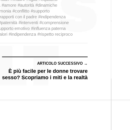
a
#amore
#autorità
#dinamiche
monia
#conflitto
#supporto
rapporti con il padre
#indipendenza
#paternità
#interventi
#comprensione
upporto emotivo
#influenza paterna
alori
#indipendenza
#rispetto reciproco
ARTICOLO SUCCESSIVO →
È più facile per le donne trovare
sesso? Scopriamo i miti e la realtà