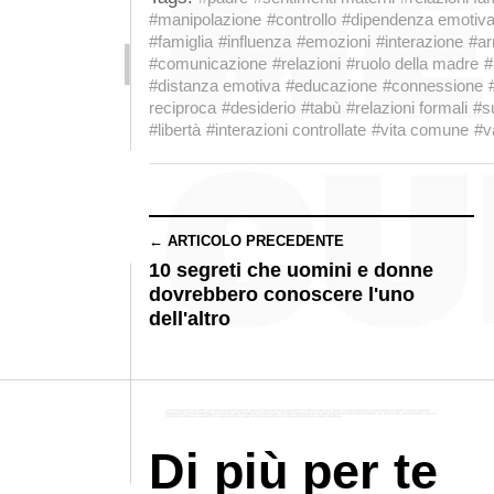
#manipolazione
#controllo
#dipendenza emotiv
#famiglia
#influenza
#emozioni
#interazione
#ar
#comunicazione
#relazioni
#ruolo della madre
#
#distanza emotiva
#educazione
#connessione
reciproca
#desiderio
#tabù
#relazioni formali
#s
#libertà
#interazioni controllate
#vita comune
#v
← ARTICOLO PRECEDENTE
10 segreti che uomini e donne
dovrebbero conoscere l'uno
dell'altro
Di più per te