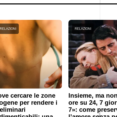
RELAZIONI
RELAZIONI
ve cercare le zone
Insieme, ma non
ogene per rendere i
ore su 24, 7 gio
eliminari
7»: come preser
dimenticabili: una
l’amore senza p