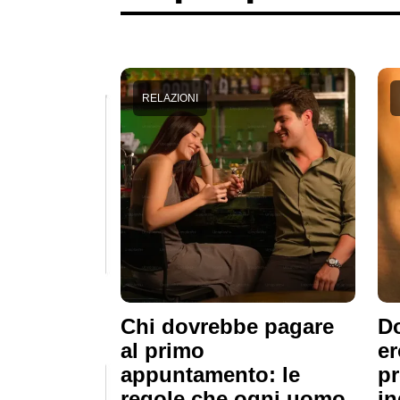
RELAZIONI
Chi dovrebbe pagare
Do
al primo
er
appuntamento: le
pr
regole che ogni uomo
in