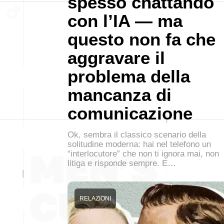
spesso chattando
con l’IA — ma
questo non fa che
aggravare il
problema della
mancanza di
comunicazione
Ok, sembra il classico scenario della
solitudine moderna: hai nel telefono un
“interlocutore” che non ti ignora mai, non
litiga e risponde sempre. E…
RELAZIONI