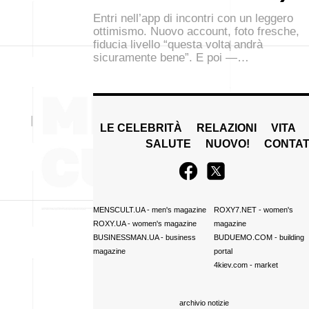
Entri nell’app di incontri con un leggero
ottimismo. Nuovo account, foto fresche,
fiducia livello “questa volta andrà
sicuramente bene”. E poi —…
LE CELEBRITÀ
RELAZIONI
VITA
SALUTE
NUOVO!
CONTAT
MENSCULT.UA
- men's magazine
ROXY7.NET
- women's
ROXY.UA
- women's magazine
magazine
BUSINESSMAN.UA
- business
BUDUEMO.COM
- building
magazine
portal
4kiev.com
- market
archivio notizie