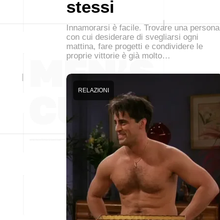
stessi
Innamorarsi è facile. Trovare una persona
con cui desiderare di svegliarsi ogni
mattina, fare progetti e condividere le
proprie vittorie è già molto…
RELAZIONI