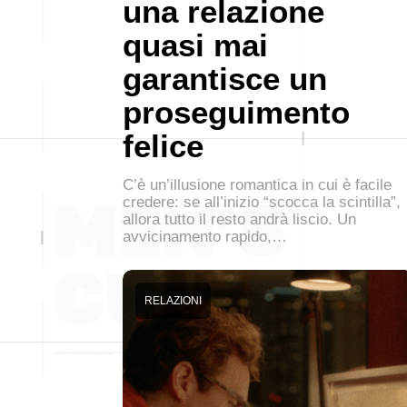
una relazione
quasi mai
garantisce un
proseguimento
felice
C’è un’illusione romantica in cui è facile
credere: se all’inizio “scocca la scintilla”,
allora tutto il resto andrà liscio. Un
avvicinamento rapido,…
RELAZIONI