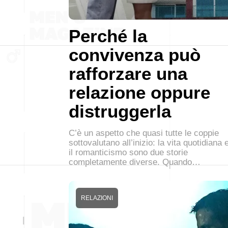
Perché la
convivenza può
rafforzare una
relazione oppure
distruggerla
C’è un aspetto che quasi tutte le coppie
sottovalutano all’inizio: la vita quotidiana 
il romanticismo sono due storie
completamente diverse. Quando…
RELAZIONI