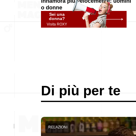
innamora più velocemente: uomini
o donne
Sei una
donna?
Visita ROXY
Di più per te
RELAZIONI