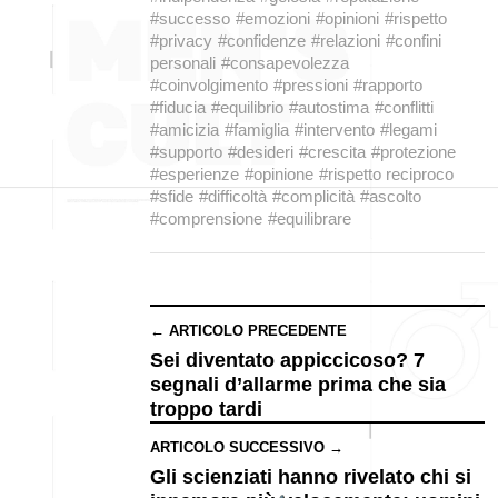
#successo
#emozioni
#opinioni
#rispetto
#privacy
#confidenze
#relazioni
#confini
personali
#consapevolezza
#coinvolgimento
#pressioni
#rapporto
#fiducia
#equilibrio
#autostima
#conflitti
#amicizia
#famiglia
#intervento
#legami
#supporto
#desideri
#crescita
#protezione
#esperienze
#opinione
#rispetto reciproco
#sfide
#difficoltà
#complicità
#ascolto
#comprensione
#equilibrare
← ARTICOLO PRECEDENTE
Sei diventato appiccicoso? 7
segnali d’allarme prima che sia
troppo tardi
ARTICOLO SUCCESSIVO →
Gli scienziati hanno rivelato chi si