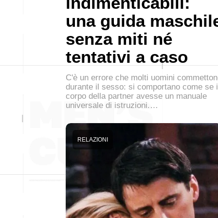
indimenticabili:
una guida maschil
senza miti né
tentativi a caso
C'è un errore che molti uomini commetto
durante il sesso: si comportano come se i
corpo della partner avesse un manuale
universale di istruzioni.…
RELAZIONI