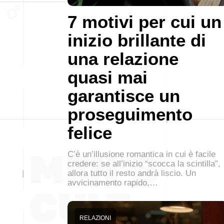
7 motivi per cui un
inizio brillante di
una relazione
quasi mai
garantisce un
proseguimento
felice
C’è un’illusione romantica in cui è facile
credere: se all’inizio “scocca la scintilla”,
allora tutto il resto andrà liscio. Un
avvicinamento rapido,…
RELAZIONI