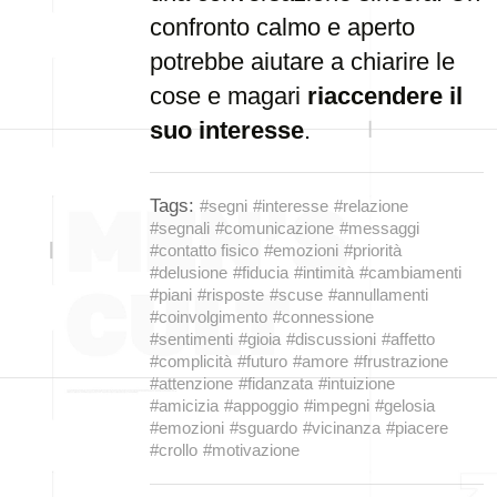
confronto calmo e aperto
potrebbe aiutare a chiarire le
cose e magari
riaccendere il
suo interesse
.
Tags:
#segni
#interesse
#relazione
#segnali
#comunicazione
#messaggi
#contatto fisico
#emozioni
#priorità
#delusione
#fiducia
#intimità
#cambiamenti
#piani
#risposte
#scuse
#annullamenti
#coinvolgimento
#connessione
#sentimenti
#gioia
#discussioni
#affetto
#complicità
#futuro
#amore
#frustrazione
#attenzione
#fidanzata
#intuizione
#amicizia
#appoggio
#impegni
#gelosia
#emozioni
#sguardo
#vicinanza
#piacere
#crollo
#motivazione