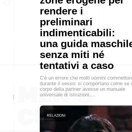
rendere i
preliminari
indimenticabili:
una guida maschil
senza miti né
tentativi a caso
C'è un errore che molti uomini commetto
durante il sesso: si comportano come se i
corpo della partner avesse un manuale
universale di istruzioni.…
RELAZIONI