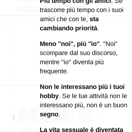
Più tempo con gli amici
. Se
trascorre più tempo con i suoi
amici che con te,
sta
cambiando priorità
.
Meno "noi", più "io"
. "Noi"
scompare dal suo discorso,
mentre "io" diventa più
frequente.
Non le interessano più i tuoi
hobby
. Se le tue attività non le
interessano più, non è un buon
segno
.
La vita sessuale è diventata