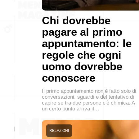
Chi dovrebbe
pagare al primo
appuntamento: le
regole che ogni
uomo dovrebbe
conoscere
Il primo appuntamento non è fatto solo di
conversazioni, sguardi e del tentativo di
capire se tra due persone c'è chimica. A
un certo punto arriva il…
RELAZIONI