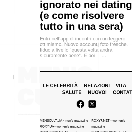
ignorato nei dating
(e come risolvere
tutto in una sera)
Entri nell’app di incontri con un leggero
ottimismo. Nuovo account, foto fresche,
fiducia livello “questa volta andrà
sicuramente bene”. E poi —…
LE CELEBRITÀ
RELAZIONI
VITA
SALUTE
NUOVO!
CONTAT
MENSCULT.UA
- men's magazine
ROXY7.NET
- women's
ROXY.UA
- women's magazine
magazine