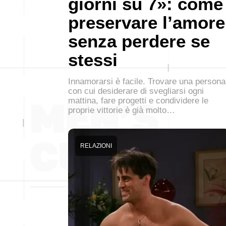
giorni su 7»: come
preservare l’amore
senza perdere se
stessi
Innamorarsi è facile. Trovare una persona
con cui desiderare di svegliarsi ogni
mattina, fare progetti e condividere le
proprie vittorie è già molto…
RELAZIONI