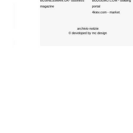
BUSINESSMAN.UA
- business
BUDUEMO.COM
- building
magazine
portal
4kiev.com
- market
archivio notizie
© developed by
mc design