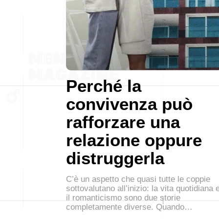
Perché la
convivenza può
rafforzare una
relazione oppure
distruggerla
C’è un aspetto che quasi tutte le coppie
sottovalutano all’inizio: la vita quotidiana 
il romanticismo sono due storie
completamente diverse. Quando…