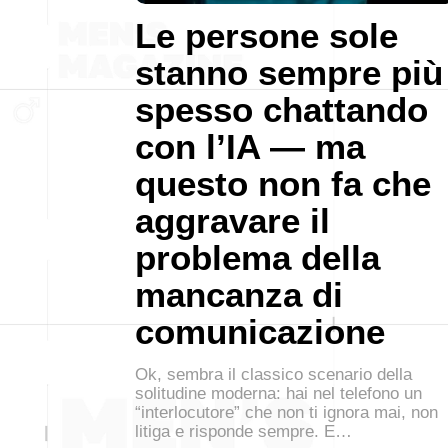
Le persone sole
stanno sempre più
spesso chattando
con l’IA — ma
questo non fa che
aggravare il
problema della
mancanza di
comunicazione
Ok, sembra il classico scenario della
solitudine moderna: hai nel telefono un
“interlocutore” che non ti ignora mai, non
litiga e risponde sempre. E…