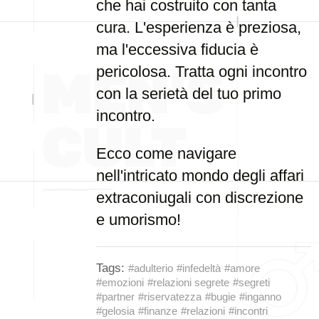
che hai costruito con tanta
cura. L'esperienza è preziosa,
ma l'eccessiva fiducia è
pericolosa. Tratta ogni incontro
con la serietà del tuo primo
incontro.
Ecco come navigare
nell'intricato mondo degli affari
extraconiugali con discrezione
e umorismo!
Tags:
#adulterio
#infedeltà
#amore
#emozioni
#relazioni segrete
#segreti
#partner
#riservatezza
#bugie
#inganno
#gelosia
#finanze
#relazioni
#incontri