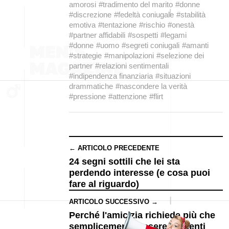
amorosi
#tradimento del marito
#donne
#discrezione
#fedeltà coniugale
#stabilità
emotiva
#tentazione
#rischio
#onestà
#partner affidabili
#sospetti
#legami
#donne
#uomo
#segreti coniugali
#amanti
#strategie
#manipolazioni
#selezione dei
partner
#relazioni sentimentali
#indipendenza finanziaria
#situazioni
drammatiche
#nascondere la verità
#pressione
#attenzione
#flirt
← ARTICOLO PRECEDENTE
24 segni sottili che lei sta
perdendo interesse (e cosa puoi
fare al riguardo)
ARTICOLO SUCCESSIVO →
Perché l'amicizia richiede più che
semplicemente essere presenti