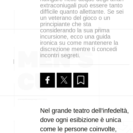
extraconiugali può essere tanto
difficile quanto allettante. Se sei
un veterano del gioco o un
principiante che sta
considerando la sua prima
incursione, ecco una guida
ironica su come mantenere la
discrezione mentre ti concedi
incontri segreti.
Nel grande teatro dell'infedeltà,
dove ogni esibizione è unica
come le persone coinvolte,