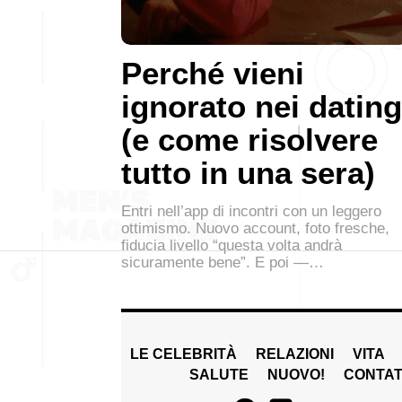
Perché vieni
ignorato nei dating
(e come risolvere
tutto in una sera)
Entri nell’app di incontri con un leggero
ottimismo. Nuovo account, foto fresche,
fiducia livello “questa volta andrà
sicuramente bene”. E poi —…
LE CELEBRITÀ
RELAZIONI
VITA
SALUTE
NUOVO!
CONTAT