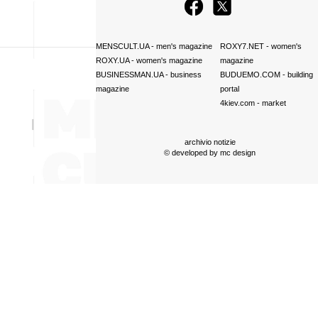
MENSCULT.UA
- men's magazine
ROXY7.NET
- women's
ROXY.UA
- women's magazine
magazine
BUSINESSMAN.UA
- business
BUDUEMO.COM
- building
magazine
portal
4kiev.com
- market
archivio notizie
© developed by
mc design