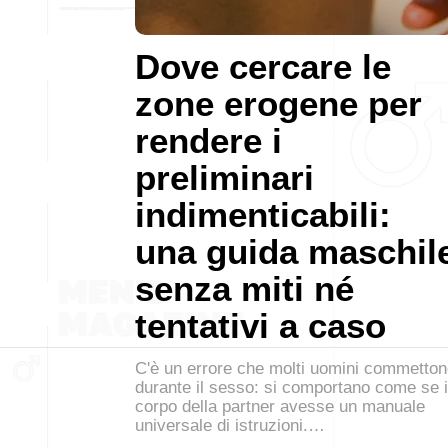
Dove cercare le
zone erogene per
rendere i
preliminari
indimenticabili:
una guida maschil
senza miti né
tentativi a caso
C'è un errore che molti uomini commetto
durante il sesso: si comportano come se i
corpo della partner avesse un manuale
universale di istruzioni.…