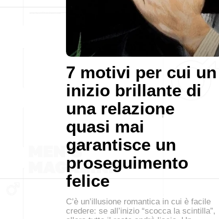
7 motivi per cui un
inizio brillante di
una relazione
quasi mai
garantisce un
proseguimento
felice
C’è un’illusione romantica in cui è facile
credere: se all’inizio “scocca la scintilla”,