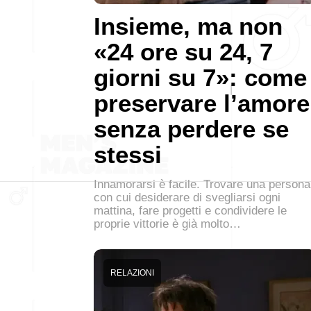
Insieme, ma non
«24 ore su 24, 7
giorni su 7»: come
preservare l’amore
senza perdere se
stessi
Innamorarsi è facile. Trovare una persona
con cui desiderare di svegliarsi ogni
mattina, fare progetti e condividere le
proprie vittorie è già molto…
RELAZIONI