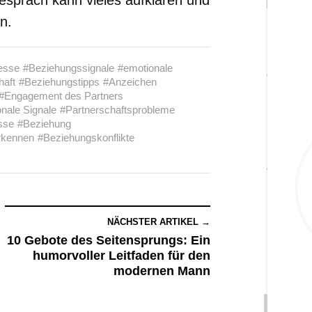
espräch kann vieles aufklären und
n.
esse
#Beziehungssignale
#emotionale
haft
#Beziehungstipps
#Anzeichen
#Engagement des Partners
nale Signale
#Partnerschaftsprobleme
sse
#Beziehung
rkennen
#Beziehungskonflikte
NÄCHSTER ARTIKEL →
10 Gebote des Seitensprungs: Ein
humorvoller Leitfaden für den
modernen Mann