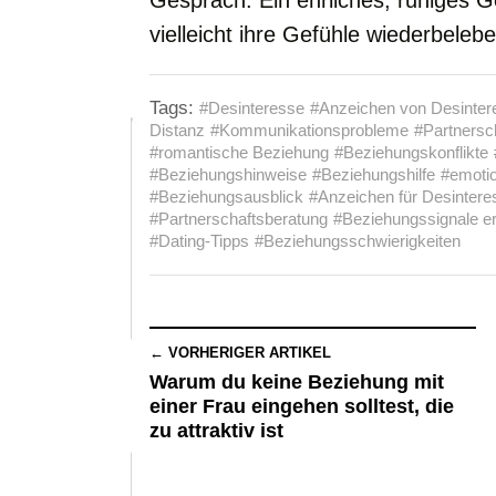
Gespräch. Ein ehrliches, ruhiges G
vielleicht ihre Gefühle wiederbelebe
Tags:
#Desinteresse
#Anzeichen von Desinter
Distanz
#Kommunikationsprobleme
#Partnersc
#romantische Beziehung
#Beziehungskonflikte
#Beziehungshinweise
#Beziehungshilfe
#emotio
#Beziehungsausblick
#Anzeichen für Desintere
#Partnerschaftsberatung
#Beziehungssignale e
#Dating-Tipps
#Beziehungsschwierigkeiten
← VORHERIGER ARTIKEL
Warum du keine Beziehung mit
einer Frau eingehen solltest, die
zu attraktiv ist