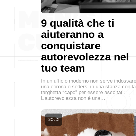
9 qualità che ti
aiuteranno a
conquistare
autorevolezza nel
tuo team
In un ufficio moderno non serve indossar
una corona o sedersi in una stanza con la
targhetta “capo” per essere ascoltati.
L’autorevolezza non è una…
SOLDI