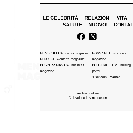
LE CELEBRITÀ
RELAZIONI
VITA
SALUTE
NUOVO!
CONTAT
MENSCULT.UA
- men's magazine
ROXY7.NET
- women's
ROXY.UA
- women's magazine
magazine
BUSINESSMAN.UA
- business
BUDUEMO.COM
- building
magazine
portal
4kiev.com
- market
archivio notizie
© developed by
mc design