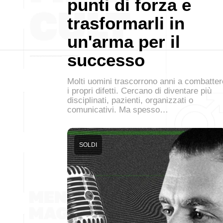
punti di forza e
trasformarli in
un'arma per il
successo
Molti uomini trascorrono anni a combatter
i propri difetti. Cercano di diventare più
disciplinati, pazienti, organizzati o
comunicativi. Ma spesso…
SOLDI