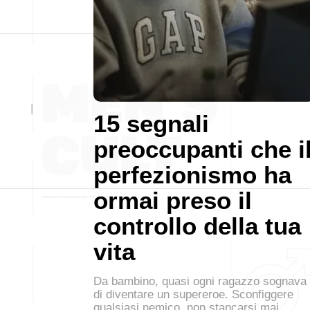
15 segnali
preoccupanti che i
perfezionismo ha
ormai preso il
controllo della tua
vita
Da bambino, quasi ogni ragazzo sognava
di diventare un supereroe. Sconfiggere
qualsiasi nemico, non stancarsi mai,