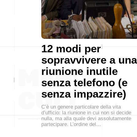
12 modi per
sopravvivere a una
riunione inutile
senza telefono (e
senza impazzire)
C’è un genere particolare della vita
d’ufficio: la riunione in cui non si decide
nulla, ma alla quale devi assolutamente
partecipare. L’ordine del…