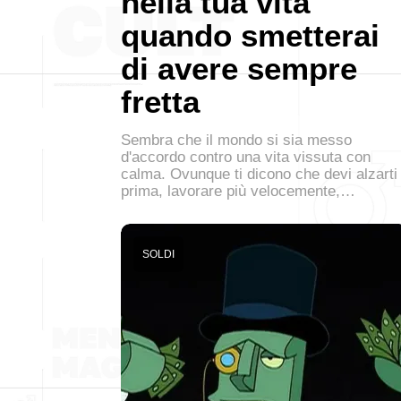
nella tua vita
quando smetterai
di avere sempre
fretta
Sembra che il mondo si sia messo
d'accordo contro una vita vissuta con
calma. Ovunque ti dicono che devi alzarti
prima, lavorare più velocemente,…
SOLDI