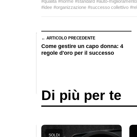
#qualità
#norme
#standard
#auto-miglioramento
#idee
#organizzazione
#successo collettivo
#re
← ARTICOLO PRECEDENTE
Come gestire un capo donna: 4
regole d'oro per il successo
Di più per te
SOLDI