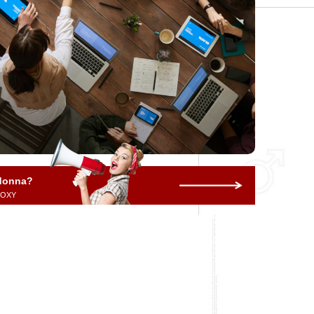
 donna?
 ROXY