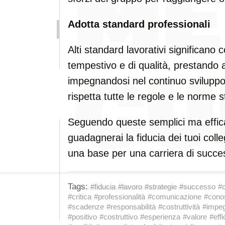
Adotta standard professionali
Alti standard lavorativi significano
tempestivo e di qualità, prestando a
impegnandosi nel continuo sviluppo. 
rispetta tutte le regole e le norme st
Seguendo queste semplici ma effica
guadagnerai la fiducia dei tuoi coll
una base per una carriera di succe
Tags:
#fiducia
#lavoro
#strategie
#successo
#c
#critica
#professionalità
#comunicazione
#cono
#scadenze
#responsabilità
#costruttività
#impe
#positivo
#costruttivo
#esperienza
#valore
#effi