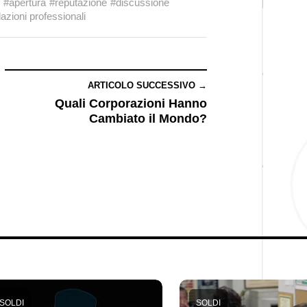
#apertura
#reputazione
#discussione
lazioni professionali
ARTICOLO SUCCESSIVO →
Quali Corporazioni Hanno
Cambiato il Mondo?
SOLDI
SOLDI