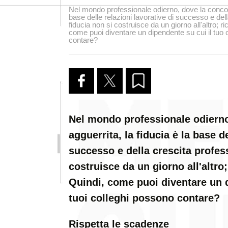
Nel mondo professionale odierno, dove la concorr
base delle relazioni lavorative di successo e del
fiducia non si costruisce da un giorno all'altro;
come puoi diventare un dipendente su cui il tuo 
contare?
Nel mondo professionale odierno
agguerrita, la fiducia è la base de
successo e della crescita profess
costruisce da un giorno all'altr
Quindi, come puoi diventare un d
tuoi colleghi possono contare?
Rispetta le scadenze