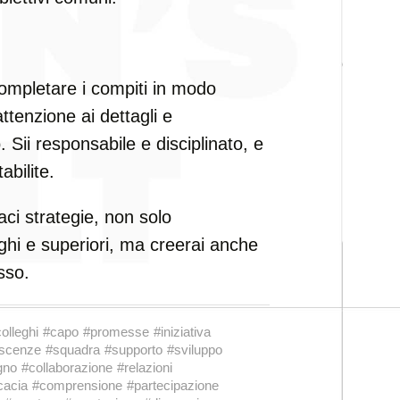
 completare i compiti in modo
ttenzione ai dettagli e
Sii responsabile e disciplinato, e
abilite.
ci strategie, non solo
eghi e superiori, ma creerai anche
sso.
olleghi
#capo
#promesse
#iniziativa
scenze
#squadra
#supporto
#sviluppo
gno
#collaborazione
#relazioni
cacia
#comprensione
#partecipazione