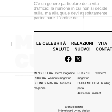
C’è un genere particolare della vita
d’ufficio: la riunione in cui non si decide
nulla, ma alla quale devi assolutamente
partecipare. L’ordine del…
LE CELEBRITÀ
RELAZIONI
VITA
SALUTE
NUOVO!
CONTAT
MENSCULT.UA
- men's magazine
ROXY7.NET
- women's
ROXY.UA
- women's magazine
magazine
BUSINESSMAN.UA
- business
BUDUEMO.COM
- building
magazine
portal
4kiev.com
- market
archivio notizie
© developed by
mc design