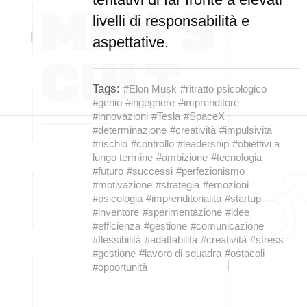
livelli di responsabilità e
aspettative.
Tags:
#Elon Musk
#ritratto psicologico
#genio
#ingegnere
#imprenditore
#innovazioni
#Tesla
#SpaceX
#determinazione
#creatività
#impulsività
#rischio
#controllo
#leadership
#obiettivi a
lungo termine
#ambizione
#tecnologia
#futuro
#successi
#perfezionismo
#motivazione
#strategia
#emozioni
#psicologia
#imprenditorialità
#startup
#inventore
#sperimentazione
#idee
#efficienza
#gestione
#comunicazione
#flessibilità
#adattabilità
#creatività
#stress
#gestione
#lavoro di squadra
#ostacoli
#opportunità