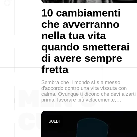
10 cambiamenti
che avverranno
nella tua vita
quando smetterai
di avere sempre
fretta
Sembra che il mondo si sia messo
d'accordo contro una vita vissuta con
calma. Ovunque ti dicono che devi alzarti
prima, lavorare più velocemente,…
SOLDI