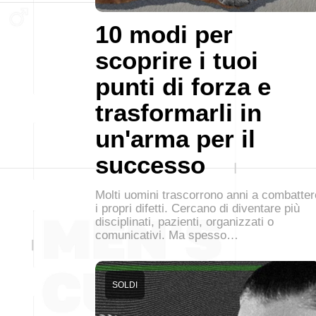
10 modi per
scoprire i tuoi
punti di forza e
trasformarli in
un'arma per il
successo
Molti uomini trascorrono anni a combatter
i propri difetti. Cercano di diventare più
disciplinati, pazienti, organizzati o
comunicativi. Ma spesso…
SOLDI