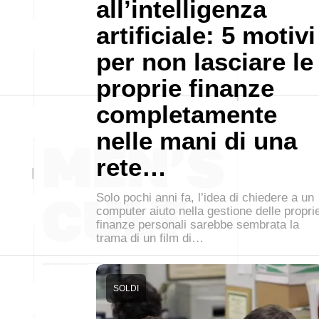
all’intelligenza
artificiale: 5 motivi
per non lasciare le
proprie finanze
completamente
nelle mani di una
rete…
Solo pochi anni fa, l’idea di chiedere a un
computer aiuto nella gestione delle propri
finanze personali sarebbe sembrata la
trama di un film di…
SOLDI