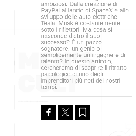
ambiziosi. Dalla creazione di
PayPal al lancio di SpaceX e allo
sviluppo delle auto elettriche
Tesla, Musk è costantemente
sotto i riflettori. Ma cosa si
nasconde dietro il suo
successo? È un pazzo
sognatore, un genio o
semplicemente un ingegnere di
talento? In questo articolo,
cercheremo di scoprire il ritratto
psicologico di uno degli
imprenditori più noti dei nostri
tempi.