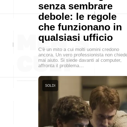
senza sembrare
debole: le regole
che funzionano in
qualsiasi ufficio
C'è un mito a cui molti uomini credono
ancora. Un vero professionista non chied
mai aiuto. Si siede davanti al computer,
affronta il problema…
SOLDI