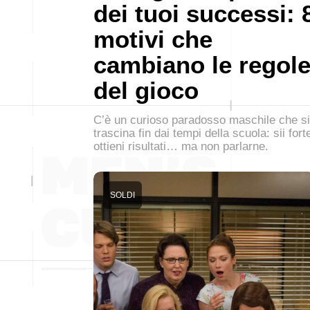
dei tuoi successi: 
motivi che
cambiano le regol
del gioco
C’è un curioso paradosso maschile che si
trascina fin dai tempi della scuola: sii fort
ottieni risultati… ma non parlarne.
SOLDI