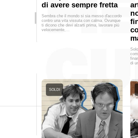
di avere sempre fretta
ar
no
Sembra che il mondo si sia messo d'accordo
fi
contro una vita vissuta con calma. Ovunque
ti dicono che devi alzarti prima, lavorare più
co
velocemente,…
ma
Solo
comp
fina
di u
SOLDI