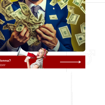
 donna?
 ROXY