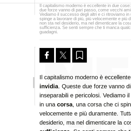
Il capitalismo moderno è eccellente in due cose:
due forze vanno di pari passo, come vecchi amici
Vediamo il successo degli altri e ci ritroviamo i
spinge a lavorare di più, più velocemente e più 
non sta nel desiderio, ma nel dimenticare la cosa
sufficienza. Se senti sempre che ti manca qual
guadagni.
Il capitalismo moderno è eccellent
invidia
. Queste due forze vanno di
inseparabili e pericolosi. Vediamo il
in una
corsa
, una corsa che ci spin
velocemente e più duramente. Tutta
desiderio, ma nel dimenticare la co