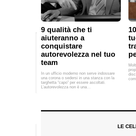
9 qualità che ti
10
aiuteranno a
tu
conquistare
tr
autorevolezza nel tuo
pe
team
Molt
prop
In un ufficio moderno non serve indossare
disc
una corona o sedersi in una stanza con la
com
targhetta “capo” per essere ascoltati.
L’autorevolezza non è una…
LE CEL