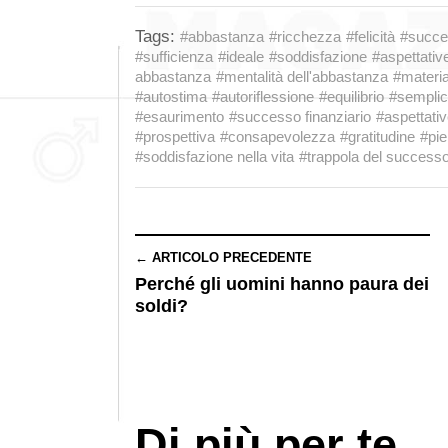
Tags:
#abbastanza
#ricchezza
#felicità
#succe
#sufficienza
#ideale
#soddisfazione
#aspettativ
abbastanza
#mentalità dell'abbastanza
#materi
#autostima
#autoriflessione
#equilibrio
#semplic
#esaurimento
#successo finanziario
#aspettativ
#prospettiva
#consapevolezza
#gratitudine
#pi
#soddisfazione nella vita
#trappola del success
← ARTICOLO PRECEDENTE
Perché gli uomini hanno paura dei
soldi?
Di più per te