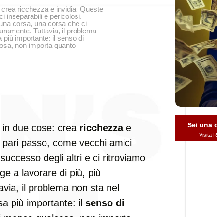
 crea ricchezza e invidia. Queste
 inseparabili e pericolosi.
n una corsa, una corsa che ci
duramente. Tuttavia, il problema
 più importante: il senso di
cosa, non importa quanto
Sei una
e in due cose: crea
ricchezza
e
Visita
 pari passo, come vecchi amici
 successo degli altri e ci ritroviamo
ge a lavorare di più, più
via, il problema non sta nel
sa più importante: il
senso di