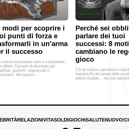
 modi per scoprire i
Perché sei obbl
oi punti di forza e
parlare dei tuoi
asformarli in un'arma
successi: 8 moti
r il successo
cambiano le reg
gioco
i uomini trascorrono anni a combattere i
ri difetti. Cercano di diventare più
C’è un curioso paradosso masch
iplinati, pazienti, organizzati o
trascina fin dai tempi della scuola
unicativi. Ma spesso…
ottieni risultati… ma non parlarn
EBRITÀ
RELAZIONI
VITA
SOLDI
GIOCHI
SALUTE
NUOVO!
C