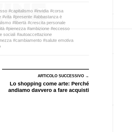
sso
#capitalismo
#invidia
#corsa
e
#vita
#presente
#abbastanza è
alismo
#libertà
#crescita personale
ità
#pienezza
#ambizione
#eccesso
e sociali
#autoaccettazione
enezza
#cambiamento
#salute emotiva
o
ARTICOLO SUCCESSIVO →
Lo shopping come arte: Perché
andiamo davvero a fare acquisti