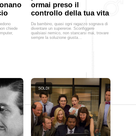
ionano
ormai preso il
cio
controllo della tua vita
credono
Da bambino, quasi ogni ragazzo sognava di
non chiede
diventare un supereroe. Sconfiggere
omputer,
qualsiasi nemico, non stancarsi mai, trovare
sempre la soluzione giusta…
SOLDI