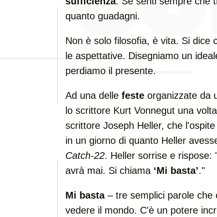
sufficienza
. Se senti sempre che 
quanto guadagni.
Non è solo filosofia, è vita. Si dice
le aspettative. Disegniamo un idea
perdiamo il presente.
Ad una delle
feste
organizzate da un
lo scrittore Kurt Vonnegut una volta
scrittore Joseph Heller, che l'ospit
in un giorno di quanto Heller aves
Catch-22
. Heller sorrise e rispose:
avrà mai. Si chiama
‘Mi basta’
."
Mi basta
– tre semplici parole che
vedere il mondo. C'è un potere incr