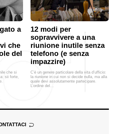
igato a
12 modi per
sopravvivere a una
vi che
riunione inutile senza
ole del
telefono (e senza
impazzire)
ile che si
C’è un genere particolare della vita d’ufficio:
: sii forte,
la riunione in cui non si decide nulla, ma alla
e.
quale devi assolutamente partecipare.
L’ordine del…
ONTATTACI