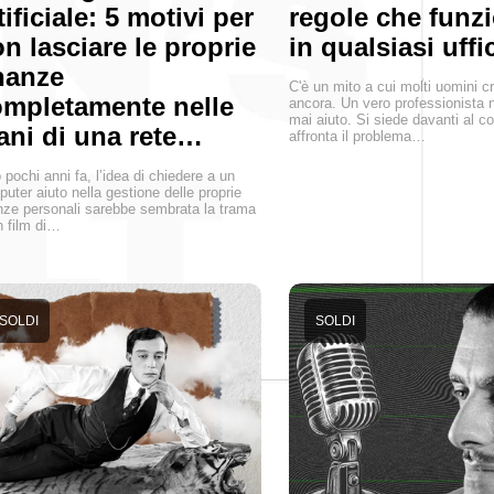
tificiale: 5 motivi per
regole che funz
n lasciare le proprie
in qualsiasi uffi
nanze
C'è un mito a cui molti uomini 
mpletamente nelle
ancora. Un vero professionista 
mai aiuto. Si siede davanti al c
ni di una rete…
affronta il problema…
 pochi anni fa, l’idea di chiedere a un
uter aiuto nella gestione delle proprie
nze personali sarebbe sembrata la trama
n film di…
SOLDI
SOLDI