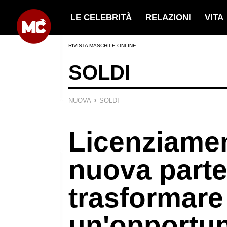
LE CELEBRITÀ
RELAZIONI
VITA
RIVISTA MASCHILE ONLINE
SOLDI
›
NUOVA
SOLDI
Licenziamen
nuova part
trasformare 
un'opportun