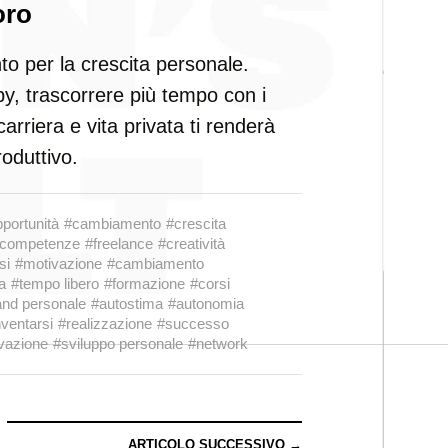
oro
o per la crescita personale.
y, trascorrere più tempo con i
 carriera e vita privata ti renderà
oduttivo.
portunità
#cambiamento
#crescita
competenze
#freelance
#creatività
si
#motivazione
#cambiamento
a
#tempo libero
#formazione
#corsi
and personale
#autostima
#autonomia
nventarsi
#realizzazione
#successo
vazione
#sviluppo personale
#network
ARTICOLO SUCCESSIVO →