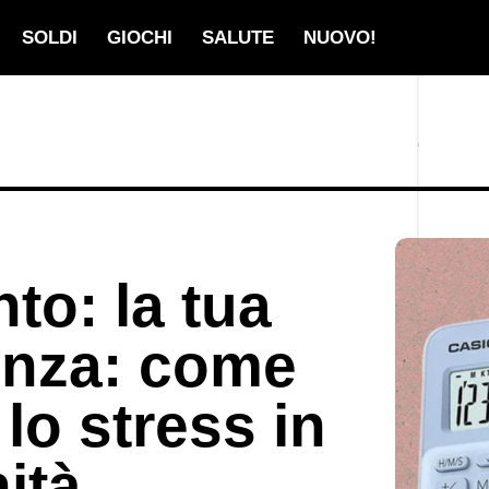
SOLDI
GIOCHI
SALUTE
NUOVO!
to: la tua
enza: come
lo stress in
ità