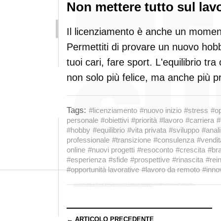
Non mettere tutto sul lav
Il licenziamento è anche un moment
Permettiti di provare un nuovo hobb
tuoi cari, fare sport. L'equilibrio tra
non solo più felice, ma anche più pr
Tags:
#licenziamento
#nuovo inizio
#stress
#op
personale
#obiettivi
#priorità
#lavoro
#carriera
#
#hobby
#equilibrio
#vita privata
#sviluppo
#anali
professionale
#transizione
#consulenza
#vendit
online
#nuovi progetti
#resoconto
#crescita
#br
#esperienza
#sfide
#prospettive
#rinascita
#rei
#opportunità lavorative
#lavoro da remoto
#inno
← ARTICOLO PRECEDENTE