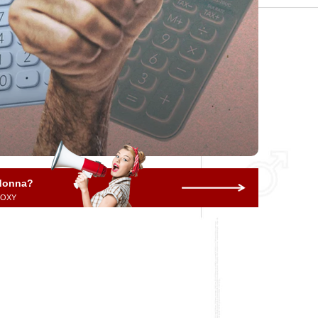
 donna?
 ROXY