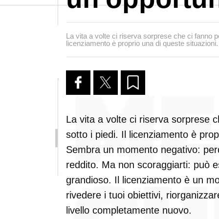
La vita a volte ci riserva sorprese che ci fanno per
licenziamento è proprio una di queste situazioni.
La vita a volte ci riserva sorprese 
sotto i piedi. Il licenziamento è pro
Sembra un momento negativo: perdi 
reddito. Ma non scoraggiarti: può es
grandioso. Il licenziamento è un m
rivedere i tuoi obiettivi, riorganizza
livello completamente nuovo.