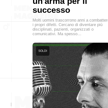
un'arma per il
successo
Molti uomini trascorrono anni a combatter
i propri difetti. Cercano di diventare più
disciplinati, pazienti, organizzati o
comunicativi. Ma spesso…
SOLDI