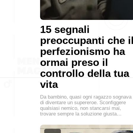
15 segnali
preoccupanti che i
perfezionismo ha
ormai preso il
controllo della tua
vita
Da bambino, quasi ogni ragazzo sognava
di diventare un supereroe. Sconfiggere
qualsiasi nemico, non stancarsi mai,
trovare sempre la soluzione giusta…