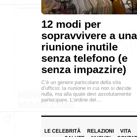
12 modi per
sopravvivere a una
riunione inutile
senza telefono (e
senza impazzire)
C’è un genere particolare della vita
d’ufficio: la riunione in cui non si decide
nulla, ma alla quale devi assolutamente
partecipare. L’ordine del…
LE CELEBRITÀ
RELAZIONI
VITA