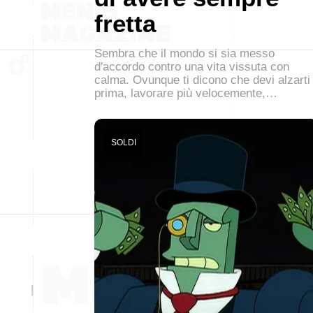
fretta
Sembra che il mondo si sia messo
d'accordo contro una vita vissuta con
calma. Ovunque ti dicono che devi alzarti
prima, lavorare più velocemente,…
SOLDI