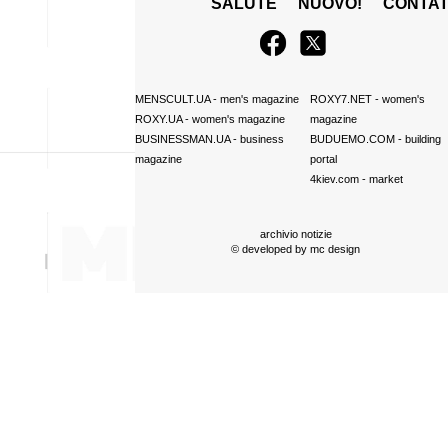
SALUTE
NUOVO!
CONTAT
MENSCULT.UA
- men's magazine
ROXY7.NET
- women's
ROXY.UA
- women's magazine
magazine
BUSINESSMAN.UA
- business
BUDUEMO.COM
- building
magazine
portal
4kiev.com
- market
archivio notizie
© developed by
mc design