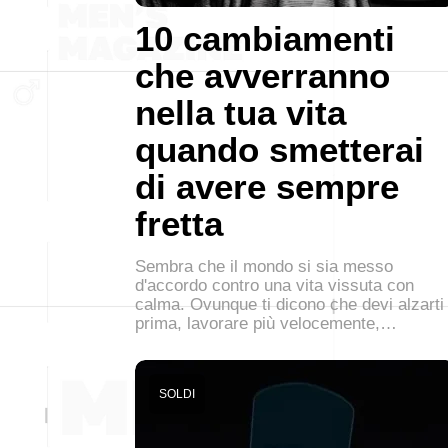
10 cambiamenti
che avverranno
nella tua vita
quando smetterai
di avere sempre
fretta
Sembra che il mondo si sia messo
d'accordo contro una vita vissuta con
calma. Ovunque ti dicono che devi alzarti
prima, lavorare più velocemente,…
SOLDI