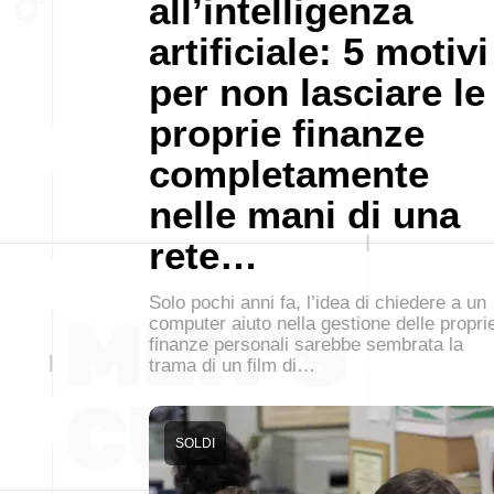
all’intelligenza
artificiale: 5 motivi
per non lasciare le
proprie finanze
completamente
nelle mani di una
rete…
Solo pochi anni fa, l’idea di chiedere a un
computer aiuto nella gestione delle propri
finanze personali sarebbe sembrata la
trama di un film di…
SOLDI