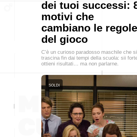
dei tuoi successi: 
motivi che
cambiano le regol
del gioco
C’è un curioso paradosso maschile che si
trascina fin dai tempi della scuola: sii fort
ottieni risultati… ma non parlarne.
SOLDI