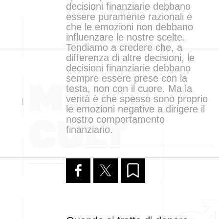
decisioni finanziarie debbano
essere puramente razionali e
che le emozioni non debbano
influenzare le nostre scelte.
Tendiamo a credere che, a
differenza di altre decisioni, le
decisioni finanziarie debbano
sempre essere prese con la
testa, non con il cuore. Ma la
verità è che spesso sono proprio
le emozioni negative a dirigere il
nostro comportamento
finanziario.