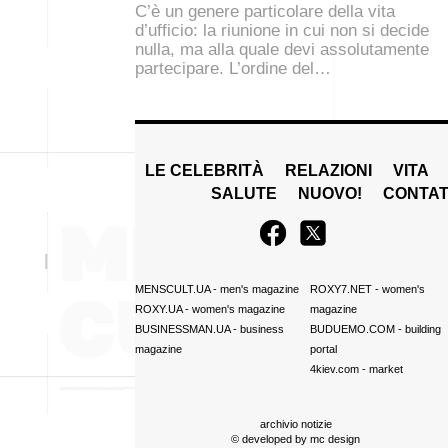
C’è un genere particolare della vita
d’ufficio: la riunione in cui non si decide
nulla, ma alla quale devi assolutamente
partecipare. L’ordine del…
LE CELEBRITÀ
RELAZIONI
VITA
SALUTE
NUOVO!
CONTAT
MENSCULT.UA
- men's magazine
ROXY7.NET
- women's
ROXY.UA
- women's magazine
magazine
BUSINESSMAN.UA
- business
BUDUEMO.COM
- building
magazine
portal
4kiev.com
- market
archivio notizie
© developed by
mc design