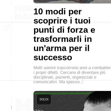
10 modi per
scoprire i tuoi
punti di forza e
trasformarli in
un'arma per il
successo
Molti uomini trascorrono anni a combatter
i propri difetti. Cercano di diventare più
disciplinati, pazienti, organizzati o
comunicativi. Ma spesso…
SOLDI