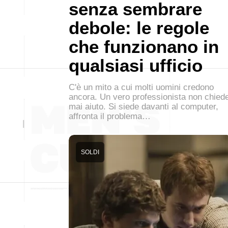
senza sembrare
debole: le regole
che funzionano in
qualsiasi ufficio
C'è un mito a cui molti uomini credono
ancora. Un vero professionista non chied
mai aiuto. Si siede davanti al computer,
affronta il problema…
SOLDI