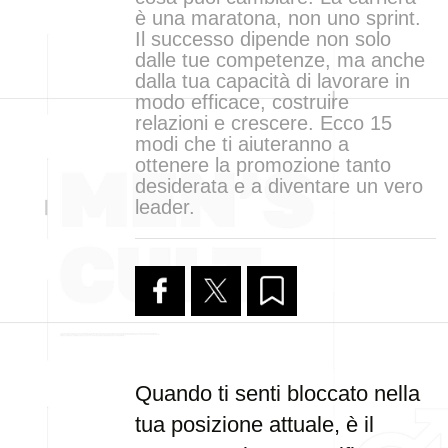
è una maratona, non uno sprint.
Il successo dipende non solo
dalle tue competenze, ma anche
dalla tua capacità di lavorare in
modo efficace, costruire
relazioni e crescere. Ecco 15
modi che ti aiuteranno a
ottenere la promozione tanto
desiderata e a diventare un vero
leader.
Quando ti senti bloccato nella
tua posizione attuale, è il