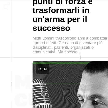
punti di forza e
trasformarli in
un'arma per il
successo
Molti uomini trascorrono anni a combatter
i propri difetti. Cercano di diventare più
disciplinati, pazienti, organizzati o
comunicativi. Ma spesso…
SOLDI