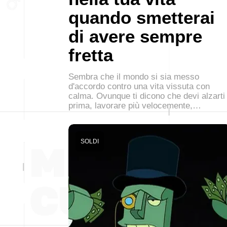
quando smetterai
di avere sempre
fretta
Sembra che il mondo si sia messo
d'accordo contro una vita vissuta con
calma. Ovunque ti dicono che devi alzarti
prima, lavorare più velocemente,…
SOLDI