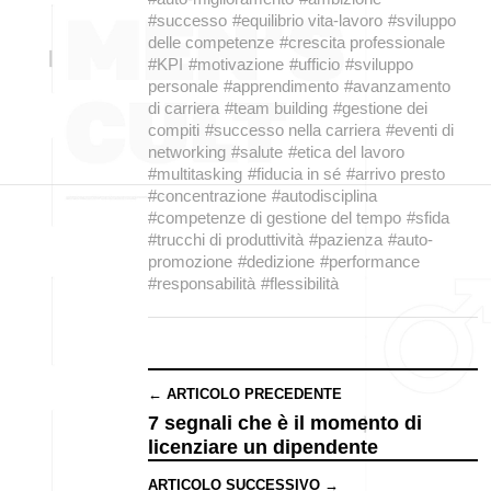
#successo
#equilibrio vita-lavoro
#sviluppo
delle competenze
#crescita professionale
#KPI
#motivazione
#ufficio
#sviluppo
personale
#apprendimento
#avanzamento
di carriera
#team building
#gestione dei
compiti
#successo nella carriera
#eventi di
networking
#salute
#etica del lavoro
#multitasking
#fiducia in sé
#arrivo presto
#concentrazione
#autodisciplina
#competenze di gestione del tempo
#sfida
#trucchi di produttività
#pazienza
#auto-
promozione
#dedizione
#performance
#responsabilità
#flessibilità
← ARTICOLO PRECEDENTE
7 segnali che è il momento di
licenziare un dipendente
ARTICOLO SUCCESSIVO →