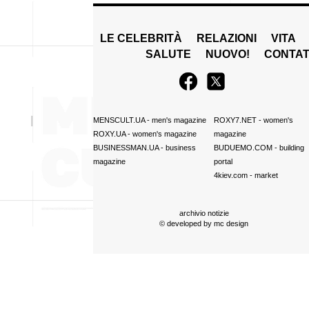
LE CELEBRITÀ
RELAZIONI
VITA
SALUTE
NUOVO!
CONTAT
MENSCULT.UA
- men's magazine
ROXY7.NET
- women's
ROXY.UA
- women's magazine
magazine
BUSINESSMAN.UA
- business
BUDUEMO.COM
- building
magazine
portal
4kiev.com
- market
archivio notizie
© developed by
mc design