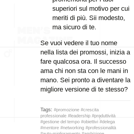
superiori sul motivo per cui
meriti di più. Sii modesto,
ma sicuro di te.
Se vuoi vedere il tuo nome
nella lista dei promossi, inizia a
fare qualcosa ora. Il successo
ama chi non sta con le mani in
mano. Sei pronto a diventare la
migliore versione di te stesso?
Tags:
#promozione
#crescita
professionale
#leadership
#produttività
#gestione del tempo
#obiettivi
#delega
#mentore
#networking
#professionalità
#auto-miglioramento
#ambizione