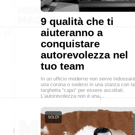
9 qualità che ti
aiuteranno a
conquistare
autorevolezza nel
tuo team
In un ufficio moderno non serve indossar
una corona o sedersi in una stanza con la
targhetta “capo” per essere ascoltati.
L’autorevolezza non è una…
SOLDI