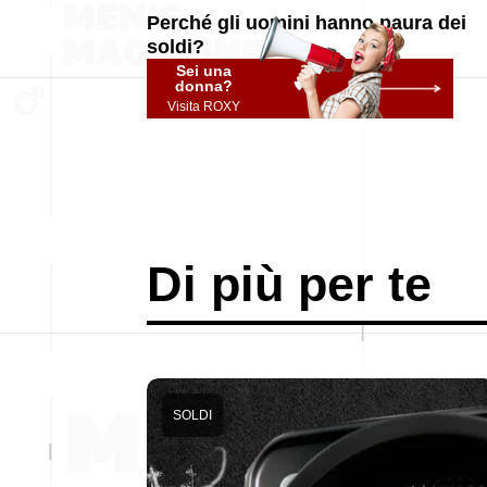
Perché gli uomini hanno paura dei
soldi?
Sei una
donna?
Visita ROXY
Di più per te
SOLDI