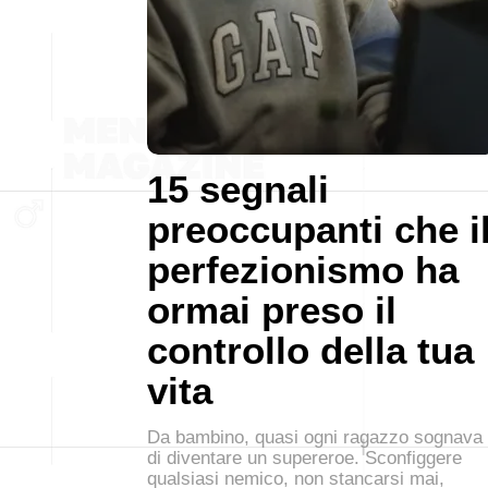
15 segnali
preoccupanti che i
perfezionismo ha
ormai preso il
controllo della tua
vita
Da bambino, quasi ogni ragazzo sognava
di diventare un supereroe. Sconfiggere
qualsiasi nemico, non stancarsi mai,