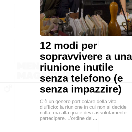
12 modi per
sopravvivere a una
riunione inutile
senza telefono (e
senza impazzire)
C’è un genere particolare della vita
d’ufficio: la riunione in cui non si decide
nulla, ma alla quale devi assolutamente
partecipare. L’ordine del…