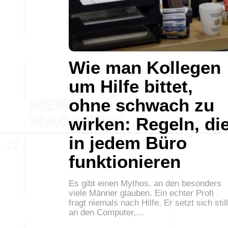
Wie man Kollegen
um Hilfe bittet,
ohne schwach zu
wirken: Regeln, di
in jedem Büro
funktionieren
Es gibt einen Mythos, an den besonders
viele Männer glauben. Ein echter Profi
fragt niemals nach Hilfe. Er setzt sich still
an den Computer,…