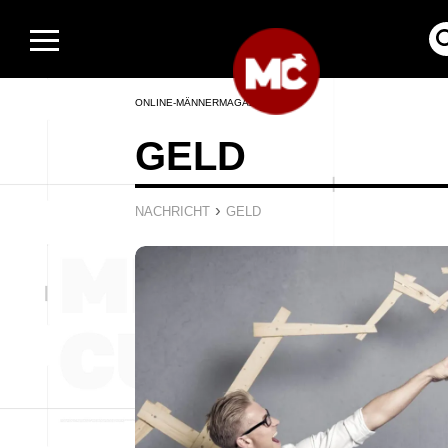
ONLINE-MÄNNERMAGAZIN
GELD
›
NACHRICHT
GELD