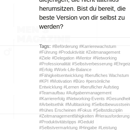
herumsitzen. Bist du bereit, die
beste Version von dir selbst zu
werden?
Tags:
#Beförderung
#Karrierewachstum
#Führung
#Produktivität
#Zeitmanagement
#Ziele
#Delegation
#Mentor
#Networking
#Professionalität
#Selbstverbesserung
#Ehrgei
#Erfolg
#Work-Life-Balance
#Fähigkeitsentwicklung
#berufliches Wachstum
#KPI
#Motivation
#Büro
#persönliche
Entwicklung
#Lernen
#beruflicher Aufstieg
#Teamaufbau
#Aufgabenmanagement
#Karriererfolg
#Networking-Events
#Gesundhei
#Arbeitsethik
#Multitasking
#Selbstbewusstsein
#frühes Erscheinen
#Fokus
#Selbstdisziplin
#Zeitmanagementfähigkeiten
#Herausforderung
#Produktivitätstipps
#Geduld
#Selbstvermarktung
#Hingabe
#Leistung