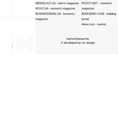
MENSCULT.UA
- men's magazine
ROXY7.NET
- women's
ROXY.UA
- women's magazine
magazine
BUSINESSMAN.UA
- business
BUDUEMO.COM
- building
magazine
portal
4kiev.com
- market
nachrichtenarchiv
© developed by
mc design