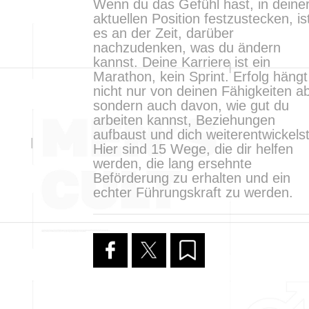
Wenn du das Gefühl hast, in deine
aktuellen Position festzustecken, is
es an der Zeit, darüber
nachzudenken, was du ändern
kannst. Deine Karriere ist ein
Marathon, kein Sprint. Erfolg hängt
nicht nur von deinen Fähigkeiten a
sondern auch davon, wie gut du
arbeiten kannst, Beziehungen
aufbaust und dich weiterentwickelst
Hier sind 15 Wege, die dir helfen
werden, die lang ersehnte
Beförderung zu erhalten und ein
echter Führungskraft zu werden.