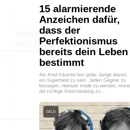
15 alarmierende
Anzeichen dafür,
dass der
Perfektionismus
bereits dein Leben
bestimmt
Als Kind träumte fast jeder Junge davon,
ein Superheld zu sein. Jeden Gegner zu
besiegen, niemals müde zu werden, imme
die richtige Entscheidung zu…
GELD