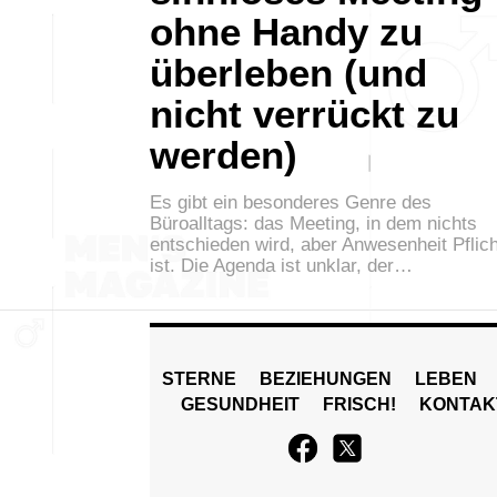
ohne Handy zu
überleben (und
nicht verrückt zu
werden)
Es gibt ein besonderes Genre des
Büroalltags: das Meeting, in dem nichts
entschieden wird, aber Anwesenheit Pflich
ist. Die Agenda ist unklar, der…
STERNE
BEZIEHUNGEN
LEBEN
GESUNDHEIT
FRISCH!
KONTAK