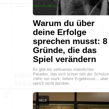
Warum du über
deine Erfolge
sprechen musst: 8
Gründe, die das
Spiel verändern
Es gibt ein seltsames männliches
Paradox, das sich schon seit der Schulzei
zieht: sei stark, liefere Ergebnisse… aber
sprich nicht darüber.
GELD