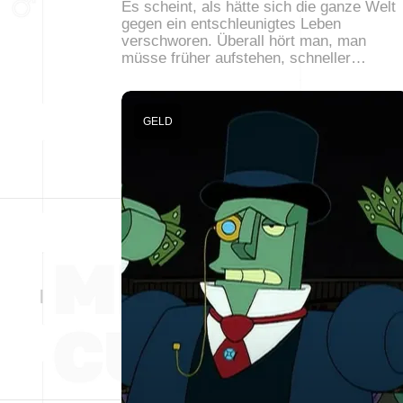
Es scheint, als hätte sich die ganze Welt
gegen ein entschleunigtes Leben
verschworen. Überall hört man, man
müsse früher aufstehen, schneller…
GELD