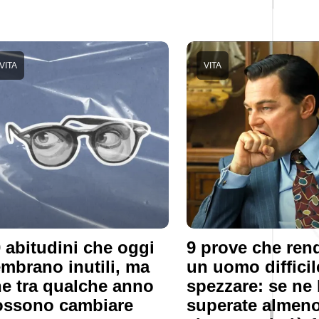
VITA
VITA
 abitudini che oggi
9 prove che re
mbrano inutili, ma
un uomo difficil
e tra qualche anno
spezzare: se ne 
ossono cambiare
superate almen