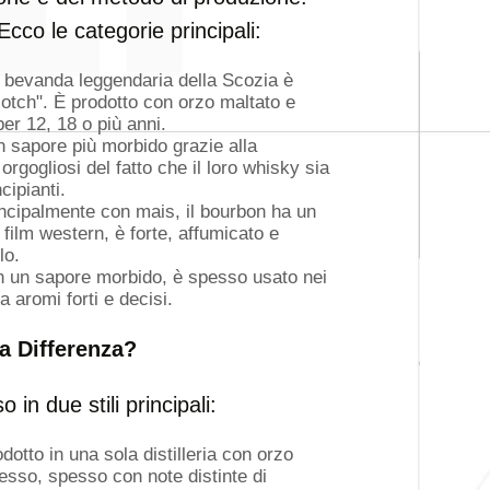
Ecco le categorie principali:
 bevanda leggendaria della Scozia è
tch". È prodotto con orzo maltato e
er 12, 18 o più anni.
n sapore più morbido grazie alla
o orgogliosi del fatto che il loro whisky sia
cipianti.
incipalmente con mais, il bourbon ha un
film western, è forte, affumicato e
lo.
on un sapore morbido, è spesso usato nei
 aromi forti e decisi.
la Differenza?
in due stili principali:
otto in una sola distilleria con orzo
esso, spesso con note distinte di