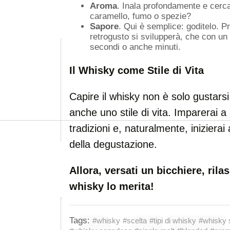
Aroma
. Inala profondamente e cerca d
caramello, fumo o spezie?
Sapore
. Qui è semplice: goditelo. Pri
retrogusto si svilupperà, che con un
secondi o anche minuti.
Il Whisky come Stile di Vita
Capire il whisky non è solo gustars
anche uno stile di vita. Imparerai 
tradizioni e, naturalmente, inizier
della degustazione.
Allora, versati un bicchiere, rilas
whisky lo merita!
Tags:
#whisky
#scelta
#tipi di whisky
#whisky 