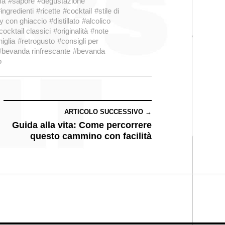
ma
#sapore
#degustazione
ingredienti
#ricette
#cocktail
#stile di
y con ghiaccio
#distillato
#alcolico
cocktail classici
#originalità
#note
iglia
#retrogusto
#consigli per
#bevanda rinfrescante
#bevanda
o
ARTICOLO SUCCESSIVO →
Guida alla vita: Come percorrere
questo cammino con facilità