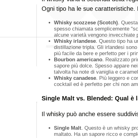
Ogni tipo ha le sue caratteristiche. 
Whisky scozzese (Scotch)
. Questa
spesso chiamata semplicemente "sco
alcune varietà vengono invecchiate p
Whisky irlandese
. Questo tipo ha u
distillazione tripla. Gli irlandesi son
più facile da bere e perfetto per i prin
Bourbon americano
. Realizzato pr
sapore più dolce. Spesso appare nei 
talvolta ha note di vaniglia e caramel
Whisky canadese
. Più leggero e c
cocktail ed è perfetto per chi non ama
Single Malt vs. Blended: Qual è 
Il whisky può anche essere suddiviso 
Single Malt
. Questo è un whisky prod
maltato. Ha un sapore ricco e compl