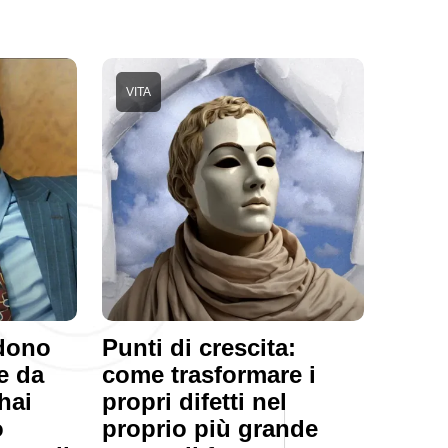
VITA
ndono
Punti di crescita:
e da
come trasformare i
hai
propri difetti nel
o
proprio più grande