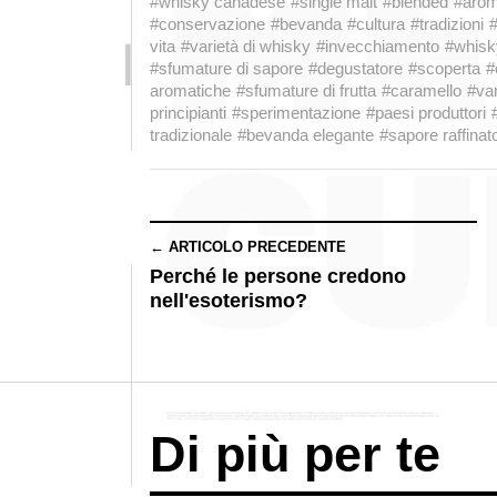
#whisky canadese
#single malt
#blended
#aro
#conservazione
#bevanda
#cultura
#tradizioni
#
vita
#varietà di whisky
#invecchiamento
#whisk
#sfumature di sapore
#degustatore
#scoperta
#
aromatiche
#sfumature di frutta
#caramello
#van
principianti
#sperimentazione
#paesi produttori
tradizionale
#bevanda elegante
#sapore raffinat
← ARTICOLO PRECEDENTE
Perché le persone credono
nell'esoterismo?
Di più per te