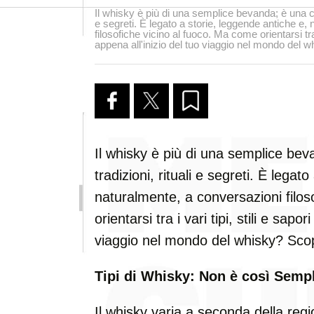
Il whisky è più di una semplice bevanda; è una cul
e segreti. È legato a storie, leggende antiche e,
filosofiche vicino al fuoco. Ma come orientarsi tra i
appena all'inizio del tuo viaggio nel mondo del 
Il whisky è più di una semplice bev
tradizioni, rituali e segreti. È legat
naturalmente, a conversazioni filos
orientarsi tra i vari tipi, stili e sapo
viaggio nel mondo del whisky? Sco
Tipi di Whisky: Non è così Sem
Il whisky varia a seconda della reg