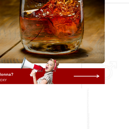
 donna?
 ROXY