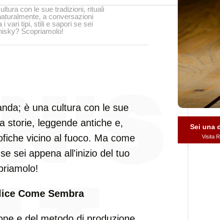
tura con le sue tradizioni, rituali
 naturalmente, a conversazioni
 vari tipi, stili e sapori se sei
whisky? Scopriamolo!
anda; è una cultura con le sue
o a storie, leggende antiche e,
Sei una
ofiche vicino al fuoco. Ma come
Visita
ri se sei appena all'inizio del tuo
priamolo!
plice Come Sembra
ione e del metodo di produzione.